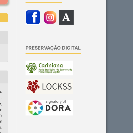
PRESERVAÇÃO DIGITAL
A
 .
,
E
O
 E
.