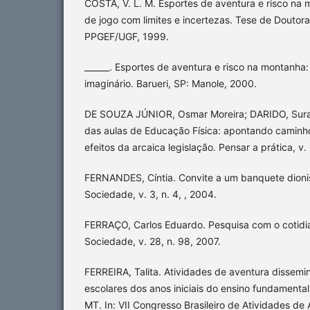
COSTA, V. L. M. Esportes de aventura e risco na 
de jogo com limites e incertezas. Tese de Doutora
PPGEF/UGF, 1999.
______. Esportes de aventura e risco na montanha
imaginário. Barueri, SP: Manole, 2000.
DE SOUZA JÚNIOR, Osmar Moreira; DARIDO, Suray
das aulas de Educação Física: apontando caminho
efeitos da arcaica legislação. Pensar a prática, v. 
FERNANDES, Cíntia. Convite a um banquete dionisí
Sociedade, v. 3, n. 4, , 2004.
FERRAÇO, Carlos Eduardo. Pesquisa com o cotidi
Sociedade, v. 28, n. 98, 2007.
FERREIRA, Talita. Atividades de aventura dissemi
escolares dos anos iniciais do ensino fundamenta
MT. In: VII Congresso Brasileiro de Atividades de 