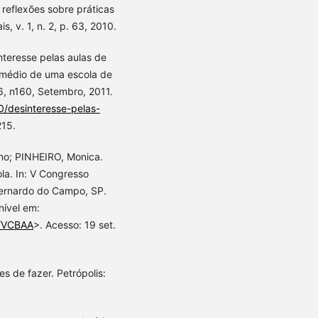
 reflexões sobre práticas
, v. 1, n. 2, p. 63, 2010.
nteresse pelas aulas de
o médio de uma escola de
6, n160, Setembro, 2011.
/desinteresse-pelas-
215.
no; PINHEIRO, Monica.
la. In: V Congresso
 Bernardo do Campo, SP.
nível em:
a/VCBAA
>. Acesso: 19 set.
s de fazer. Petrópolis: