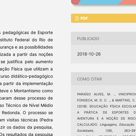
PDF
cas pedagógicas de Esporte
PUBLICADO
stituto Federal do Rio de
urança e as possibilidades
2018-10-26
lizada a partir das noções
 se justifica pelo aumento
ação Física que utilizam a
curso didático-pedagógico
COMO CITAR
 a partir da implementação
 teve o Montanhismo como
PARAÍSO ALVES, M. ., VINCIPROV
ciparam desse processo de
FONSECA, M. D. C. ., & MARTINS, C.
so Técnico de Nível Médio
(2018). EDUCAÇÃO FÍSICA ESCOLAR
a Redonda. O processo se
A PRÁTICA DE ESPORTES D
AVENTURA E A NOÇÃO DE RISC
m visitas técnicas (Pedra
CALCULADO.
Linguagens, Educação
zir os dados da pesquisa,
Sociedade
, (38), 262–291
. Os resultados da pesquisa