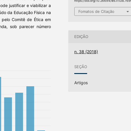
https://doi.org/10.26694/les.v1i38.769
e justificar e viabilizar a
Fomatos de Citação
údo da Educação Física na
o pelo Comitê de Ética em
onda, sob parecer número
EDIÇÃO
n. 38 (2018)
SEÇÃO
Artigos