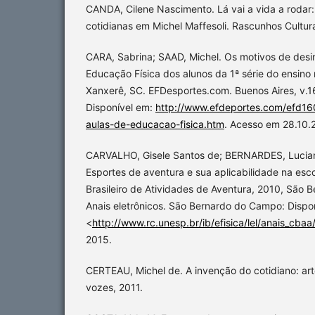
CANDA, Cilene Nascimento. Lá vai a vida a rodar:
cotidianas em Michel Maffesoli. Rascunhos Culturais
CARA, Sabrina; SAAD, Michel. Os motivos de desi
Educação Física dos alunos da 1ª série do ensin
Xanxerê, SC. EFDesportes.com. Buenos Aires, v.1
Disponível em:
http://www.efdeportes.com/efd160
aulas-de-educacao-fisica.htm
. Acesso em 28.10.
CARVALHO, Gisele Santos de; BERNARDES, Lucia
Esportes de aventura e sua aplicabilidade na esco
Brasileiro de Atividades de Aventura, 2010, São
Anais eletrônicos. São Bernardo do Campo: Dispo
<
http://www.rc.unesp.br/ib/efisica/lel/anais_cba
2015.
CERTEAU, Michel de. A invenção do cotidiano: arte
vozes, 2011.