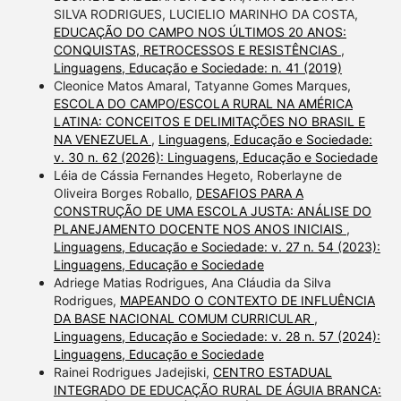
SILVA RODRIGUES, LUCIELIO MARINHO DA COSTA,
EDUCAÇÃO DO CAMPO NOS ÚLTIMOS 20 ANOS:
CONQUISTAS, RETROCESSOS E RESISTÊNCIAS
,
Linguagens, Educação e Sociedade: n. 41 (2019)
Cleonice Matos Amaral, Tatyanne Gomes Marques,
ESCOLA DO CAMPO/ESCOLA RURAL NA AMÉRICA
LATINA: CONCEITOS E DELIMITAÇÕES NO BRASIL E
NA VENEZUELA
,
Linguagens, Educação e Sociedade:
v. 30 n. 62 (2026): Linguagens, Educação e Sociedade
Léia de Cássia Fernandes Hegeto, Roberlayne de
Oliveira Borges Roballo,
DESAFIOS PARA A
CONSTRUÇÃO DE UMA ESCOLA JUSTA: ANÁLISE DO
PLANEJAMENTO DOCENTE NOS ANOS INICIAIS
,
Linguagens, Educação e Sociedade: v. 27 n. 54 (2023):
Linguagens, Educação e Sociedade
Adriege Matias Rodrigues, Ana Cláudia da Silva
Rodrigues,
MAPEANDO O CONTEXTO DE INFLUÊNCIA
DA BASE NACIONAL COMUM CURRICULAR
,
Linguagens, Educação e Sociedade: v. 28 n. 57 (2024):
Linguagens, Educação e Sociedade
Rainei Rodrigues Jadejiski,
CENTRO ESTADUAL
INTEGRADO DE EDUCAÇÃO RURAL DE ÁGUIA BRANCA: