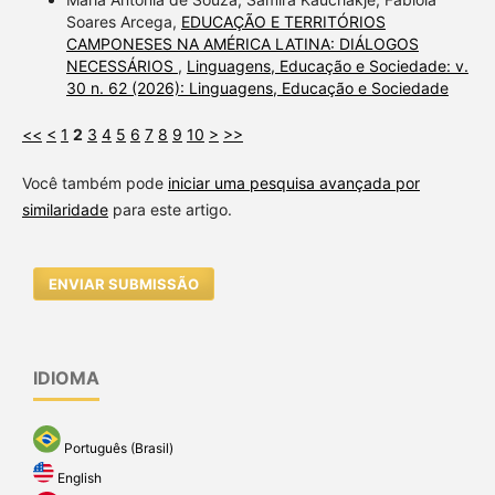
Soares Arcega,
EDUCAÇÃO E TERRITÓRIOS
CAMPONESES NA AMÉRICA LATINA: DIÁLOGOS
NECESSÁRIOS
,
Linguagens, Educação e Sociedade: v.
30 n. 62 (2026): Linguagens, Educação e Sociedade
<<
<
1
2
3
4
5
6
7
8
9
10
>
>>
Você também pode
iniciar uma pesquisa avançada por
similaridade
para este artigo.
ENVIAR SUBMISSÃO
IDIOMA
Português (Brasil)
English