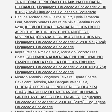
TRAJETÓRIA, TERRITÓRIO E PRÁXIS NA EDUCAÇÃO
DO CAMPO
,
Linguagens, Educação e Sociedade: v. 30
n. 62 (2026): Linguagens, Educação e Sociedade
Darluce Andrade de Queiroz Muniz, Lyvia Fernanda
Leal, Marcelo Soares Pereira da Silva, Sabrina Bucci
Rosa,
IDEB/POLÍTICA DE AVALIAÇÃO E CONTROLE:
ASPECTOS HISTÓRICOS, CONTRADIÇÕES E
REVERBERAÇÕES NAS PESQUISAS EDUCACIONAIS
,
Linguagens, Educação e Sociedade: v. 28 n. 57 (2024):
Linguagens, Educação e Sociedade
Keylla Rejane Almeida Melo, Maria do Socorro Dias
Costa,
SEGURANÇA ALIMENTAR E NUTRICIONAL NO
CAMPO: COMO A ESCOLA PODE CONTRIBUIR?
,
Linguagens, Educação e Sociedade: v. 29 n. 61 (2025):
Linguagens, Educação e Sociedade
Ricardo Antonio Gonçalves Teixeira, Uyara Soares
Cavalcanti Teixeira, Rita Gangale Valenzuela,
EDUCAÇÃO ESPECIAL E INCLUSÃO ESCOLAR EM
GOIÁS, BRASIL: UM OLHAR TRANSDISCIPLINAR A
PARTIR DAS CLASSES HOSPITALARES
,
Linguagens,
Educação e Sociedade: v. 29 n. 60 (2025): Linguagens,
Educação e Sociedade
Maria Antônia de Souza, Samira Kauchakje, Fabíola