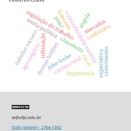
Palavras-chave
franceses
regulação do trabalho
vulnerabilidade externa
angola
piaui
teoria política
mercados
confeitaria
trabalho escravo
tributação
clausewitz
thomas hobbes
agronegócio
crescimento
expectativa
john locke
cocal
crédito rural
hegemonia
ie@ufpi.edu.br
ISSN (online) - 2764-1392