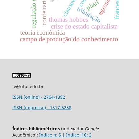
agronegócio
clausewitz
cocal
franceses
confeitaria
piaui
tributação
thomas hobbes
crise do estado capitalista
teoria econômica
campo de produção do conhecimento
ie@ufpi.edu.br
ISSN (online) - 2764-1392
ISSN (impresso) - 1517-6258
Índices bibliométricos
(indexador
Google
Acadêmico):
Índice h: 5 | Índice i10: 2