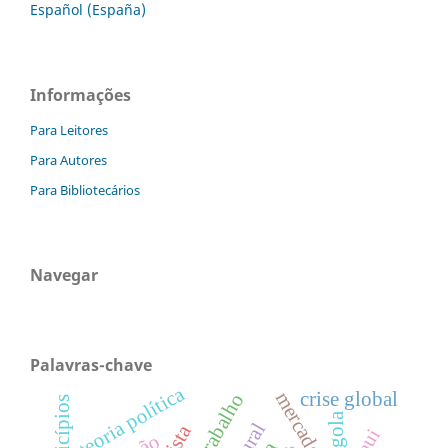
Español (España)
Informações
Para Leitores
Para Autores
Para Bibliotecários
Navegar
Palavras-chave
teoria política
crise global
mercados
angola