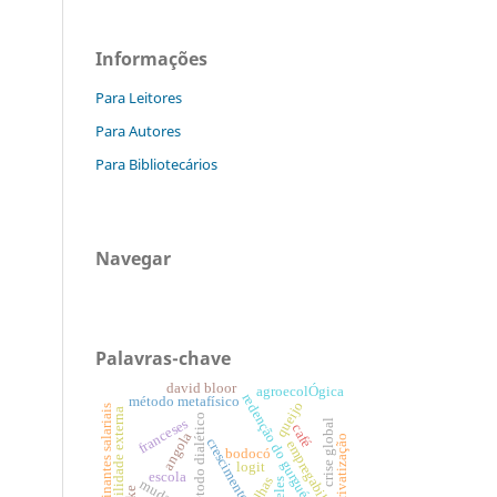
Informações
Para Leitores
Para Autores
Para Bibliotecários
Navegar
Palavras-chave
david bloor
agroecolÓgica
redenção do gurguéia
método metafísico
queijo
determinantes salariais
vulnerabilidade externa
método dialético
franceses
crise global
café
angola
privatização
crescimento
empregabilidade
bodocó
logit
escola
abelhas