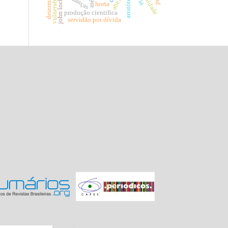
aristóteles
mudanças
john locke
horta
produção científica
servidão por dívida