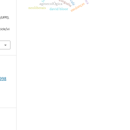
café
agroecolÓgica
mudanças
neoliberais
david bloor
(UFPI)
,
icle/vi
1998