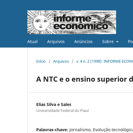
Atual
Arquivos
Anúncios
Sobre
Po
Início
/
Arquivos
/
v. 4 n. 2 (1998): INFORME ECON
A NTC e o ensino superior 
Elias Silva e Sales
Universidade Federal do Piauí
Palavras-chave:
Jornalismo, Evolução tecnológic