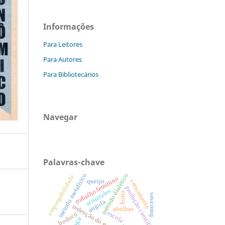
Informações
Para Leitores
Para Autores
Para Bibliotecários
Navegar
Palavras-chave
método metafísico
método dialético
empregabilidade
trabalho feminino
queijo
crescimento
produção científica
aristóteles
horta
franceses
angola
redenção do gurguéia
abelhas
escola
bodocó
logit