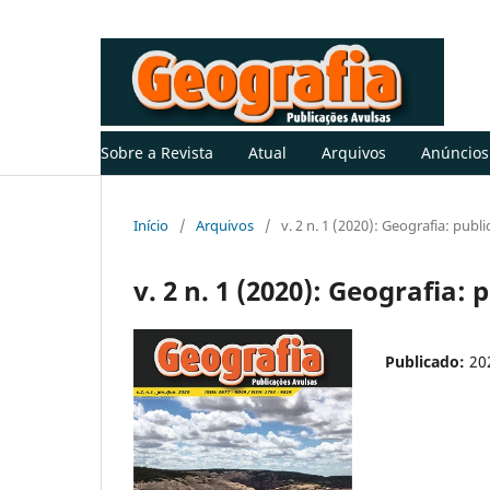
Sobre a Revista
Atual
Arquivos
Anúncios
Início
/
Arquivos
/
v. 2 n. 1 (2020): Geografia: publ
v. 2 n. 1 (2020): Geografia:
Publicado:
20