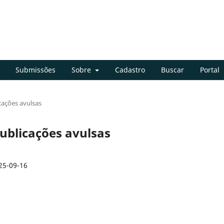
Submissões
Sobre
Cadastro
Buscar
Portal
icações avulsas
 publicações avulsas
25-09-16