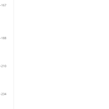
-167
-188
-210
-234