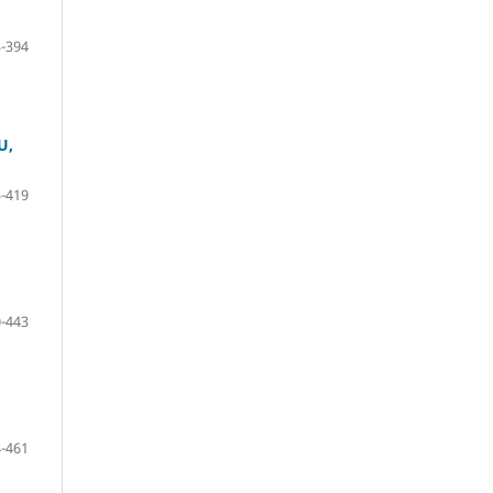
-394
U,
-419
-443
-461