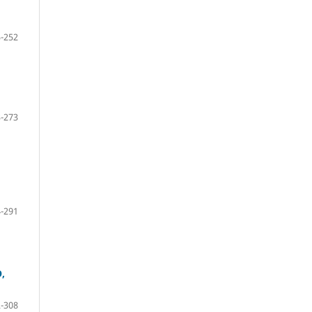
-252
-273
-291
,
-308