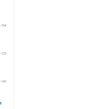
-104
-125
-145
S