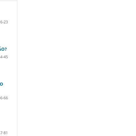
6-23
ÃO?
24-45
DO
46-66
67-81