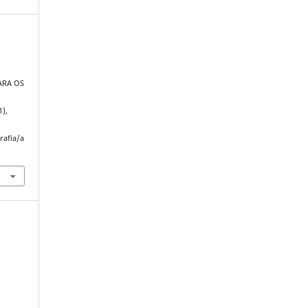
ARA OS
1),
rafia/a