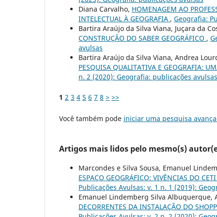
Diana Carvalho,
HOMENAGEM AO PROFESSO
INTELECTUAL À GEOGRAFIA
,
Geografia: Pu
Bartira Araújo da Silva Viana, Juçara da C
CONSTRUÇÃO DO SABER GEOGRÁFICO
,
Ge
avulsas
Bartira Araújo da Silva Viana, Andrea Lo
PESQUISA QUALITATIVA E GEOGRAFIA: 
n. 2 (2020): Geografia: publicações avulsa
1
2
3
4
5
6
7
8
>
>>
Você também pode
iniciar uma pesquisa avança
Artigos mais lidos pelo mesmo(s) autor(e
Marcondes e Silva Sousa, Emanuel Linde
ESPAÇO GEOGRÁFICO: VIVÊNCIAS DO CETI
Publicações Avulsas: v. 1 n. 1 (2019): Geog
Emanuel Lindemberg Silva Albuquerque, 
DECORRENTES DA INSTALAÇÃO DO SHOPPIN
Publicações Avulsas: v. 2 n. 2 (2020): Geog