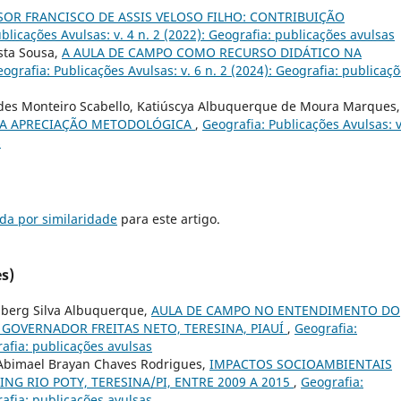
R FRANCISCO DE ASSIS VELOSO FILHO: CONTRIBUIÇÃO
blicações Avulsas: v. 4 n. 2 (2022): Geografia: publicações avulsas
osta Sousa,
A AULA DE CAMPO COMO RECURSO DIDÁTICO NA
ografia: Publicações Avulsas: v. 6 n. 2 (2024): Geografia: publicaç
urdes Monteiro Scabello, Katiúscya Albuquerque de Moura Marques,
UMA APRECIAÇÃO METODOLÓGICA
,
Geografia: Publicações Avulsas: v
s
da por similaridade
para este artigo.
s)
mberg Silva Albuquerque,
AULA DE CAMPO NO ENTENDIMENTO DO
 GOVERNADOR FREITAS NETO, TERESINA, PIAUÍ
,
Geografia:
rafia: publicações avulsas
Abimael Brayan Chaves Rodrigues,
IMPACTOS SOCIOAMBIENTAIS
G RIO POTY, TERESINA/PI, ENTRE 2009 A 2015
,
Geografia:
rafia: publicações avulsas