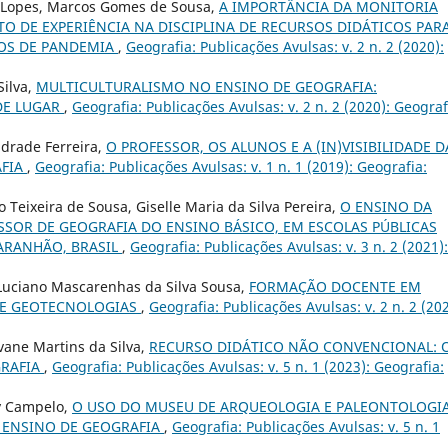
lva Lopes, Marcos Gomes de Sousa,
A IMPORTÂNCIA DA MONITORIA
O DE EXPERIÊNCIA NA DISCIPLINA DE RECURSOS DIDÁTICOS PAR
POS DE PANDEMIA
,
Geografia: Publicações Avulsas: v. 2 n. 2 (2020):
Silva,
MULTICULTURALISMO NO ENSINO DE GEOGRAFIA:
DE LUGAR
,
Geografia: Publicações Avulsas: v. 2 n. 2 (2020): Geograf
ndrade Ferreira,
O PROFESSOR, OS ALUNOS E A (IN)VISIBILIDADE D
AFIA
,
Geografia: Publicações Avulsas: v. 1 n. 1 (2019): Geografia:
Teixeira de Sousa, Giselle Maria da Silva Pereira,
O ENSINO DA
SSOR DE GEOGRAFIA DO ENSINO BÁSICO, EM ESCOLAS PÚBLICAS
MARANHÃO, BRASIL
,
Geografia: Publicações Avulsas: v. 3 n. 2 (2021):
uciano Mascarenhas da Silva Sousa,
FORMAÇÃO DOCENTE EM
DE GEOTECNOLOGIAS
,
Geografia: Publicações Avulsas: v. 2 n. 2 (202
vane Martins da Silva,
RECURSO DIDÁTICO NÃO CONVENCIONAL: 
GRAFIA
,
Geografia: Publicações Avulsas: v. 5 n. 1 (2023): Geografia:
ly Campelo,
O USO DO MUSEU DE ARQUEOLOGIA E PALEONTOLOGI
 ENSINO DE GEOGRAFIA
,
Geografia: Publicações Avulsas: v. 5 n. 1