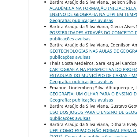
Bartira Araújo da Silva Viana, Jaelson Si
ACADÊMICA NA FORMAÇÃO INICIAL: RELAT
ENSINO DE GEOGRAFIA NA UFPI EM TEM
Geografia: publicações avulsas
Bartira Araújo da Silva Viana, Glécia Alves 
POSSIBILIDADES ATRAVÉS DO CONCEITO 
publicações avulsas
Bartira Araújo da Silva Viana, Edenilson A
GEOTECNOLOGIAS NAS AULAS DE GEOGR
publicações avulsas
Thais Costa Medeiros, Sara Raquel Cardoso 
CARTOGRAFIA NA PERSPECTIVA DO PROFE
ESTADUAIS DO MUNICÍPIO DE CAXIAS - 
Geografia: publicações avulsas
Emanuel Lindemberg Silva Albuquerque, L
GEOGRAFIA: UM OLHAR PARA O ENSINO 
Geografia: publicações avulsas
Bartira Araújo da Silva Viana, Gustavo Geo
USO DOS JOGOS PARA O ENSINO DE GEO
publicações avulsas
Bartira Araújo da Silva Viana, Dithara Eve
UFPI COMO ESPAÇO NÃO FORMAL PARA O
(2023): Geografia: publicações avulsas