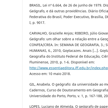
BRASIL. Lei nº 6.664, de 26 de junho de 1979. Dis
Geógrafo, e dá outras providências. Diário Ofici
Federativa do Brasil, Poder Executivo, Brasília, D
I, p. 9017.
CARVALHO, Grazielle Anjos; RIBEIRO, Júlio Giovan
Geógrafo: um olhar sobre a relação entre a Geog
CONFEA/CREA. In: SEMANA DE GEOGRAFIA, 3.; 
HUMANAS, 6., 2010, Goytacazes. Anais [...]. Goyt
Geografia do Instituto Federal de Educação, Ciê
Fluminense, 2010, p. 1-6. Disponível em:
http://www.essentiaeditora.iff.edu.br/index.ph
Acesso em: 10 maio 2018.
GIL, Anabela. O geógrafo: da universidade ao m
Cadernos, Curso de Doutoramento em Geografia,
Universidade do Porto, Porto, v. 1, p. 167-188, 20
LOPES, Luciano de Almeida. O geógrafo de pape