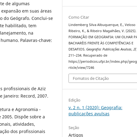
rte de algumas
am expansão em suas áreas
Como Citar
o do Geógrafo. Conclui-se
e habilitado, tem
Lindemberg Silva Albuquerque, E., Veloso
Ribeiro, K., & Ribeiro Magalhães, V. (2025).
planejamento, na
FORMAÇÃO EM GEOGRAFIA: UM OLHAR P
 e humano. Palavras-chave:
BACHARÉIS FRENTE ÀS COMPETÊNCIAS E
DESAFIOS.
Geografia: Publicações Avulsas
,
2
(
211–234. Recuperado de
https://periodicos.ufpi.br/index.php/geog
rticle/view/7246
Fomatos de Citação
 profissionais de Aziz
 Janeiro: Record, 2007.
Edição
v. 2 n. 1 (2020): Geografia:
etura e Agronomia -
publicações avulsas
e 2005. Dispõe sobre a
onais, atividades,
Seção
ação dos profissionais
Artigos