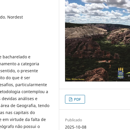
ado. Nordest
e bacharelado e
onamento a categoria
sentido, o presente
ito do que é ser
safios, particularmente
metodologia contemplou a
 devidas análises e
PDF
a área de Geografia, tendo
as nas capitais do
 em virtude da falta de
Publicado
eógrafo não possui o
2025-10-08