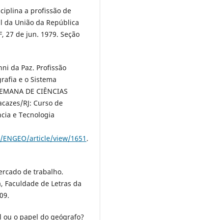
ciplina a profissão de
al da União da República
F, 27 de jun. 1979. Seção
ni da Paz. Profissão
rafia e o Sistema
SEMANA DE CIÊNCIAS
acazes/RJ: Curso de
ncia e Tecnologia
p/ENGEO/article/view/1651
.
ercado de trabalho.
 Faculdade de Letras da
09.
l ou o papel do geógrafo?