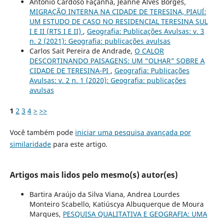
Antonio Cardoso Façanha, Jeanne Alves Borges,
MIGRAÇÃO INTERNA NA CIDADE DE TERESINA, PIAUÍ:
UM ESTUDO DE CASO NO RESIDENCIAL TERESINA SUL
I E II (RTS I E II)
,
Geografia: Publicações Avulsas: v. 3
n. 2 (2021): Geografia: publicações avulsas
Carlos Sait Pereira de Andrade,
O CALOR
DESCORTINANDO PAISAGENS: UM “OLHAR” SOBRE A
CIDADE DE TERESINA-PI
,
Geografia: Publicações
Avulsas: v. 2 n. 1 (2020): Geografia: publicações
avulsas
1
2
3
4
>
>>
Você também pode
iniciar uma pesquisa avançada por
similaridade
para este artigo.
Artigos mais lidos pelo mesmo(s) autor(es)
Bartira Araújo da Silva Viana, Andrea Lourdes
Monteiro Scabello, Katiúscya Albuquerque de Moura
Marques,
PESQUISA QUALITATIVA E GEOGRAFIA: UMA