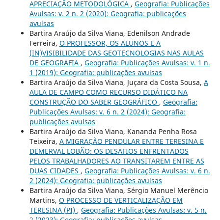
APRECIAÇÃO METODOLÓGICA
,
Geografia: Publicações
Avulsas: v. 2 n. 2 (2020): Geografia: publicações
avulsas
Bartira Araújo da Silva Viana, Edenilson Andrade
Ferreira,
O PROFESSOR, OS ALUNOS E A
(IN)VISIBILIDADE DAS GEOTECNOLOGIAS NAS AULAS
DE GEOGRAFIA
,
Geografia: Publicações Avulsas: v. 1 n.
1 (2019): Geografia: publicações avulsas
Bartira Araújo da Silva Viana, Juçara da Costa Sousa,
A
AULA DE CAMPO COMO RECURSO DIDÁTICO NA
CONSTRUÇÃO DO SABER GEOGRÁFICO
,
Geografia:
Publicações Avulsas: v. 6 n. 2 (2024): Geografia:
publicações avulsas
Bartira Araújo da Silva Viana, Kananda Penha Rosa
Teixeira,
A MIGRAÇÃO PENDULAR ENTRE TERESINA E
DEMERVAL LOBÃO: OS DESAFIOS ENFRENTADOS
PELOS TRABALHADORES AO TRANSITAREM ENTRE AS
DUAS CIDADES
,
Geografia: Publicações Avulsas: v. 6 n.
2 (2024): Geografia: publicações avulsas
Bartira Araújo da Silva Viana, Sérgio Manuel Merêncio
Martins,
O PROCESSO DE VERTICALIZAÇÃO EM
TERESINA (PI)
,
Geografia: Publicações Avulsas: v. 5 n.
2 (2023): Geografia: publicações avulsas