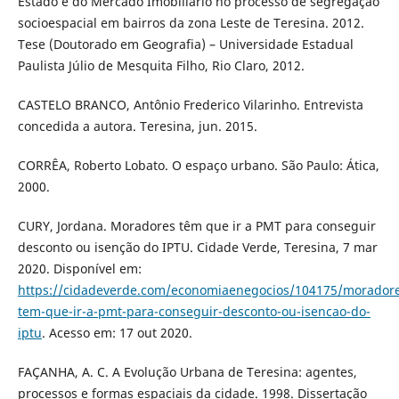
Estado e do Mercado Imobiliário no processo de segregação
socioespacial em bairros da zona Leste de Teresina. 2012.
Tese (Doutorado em Geografia) – Universidade Estadual
Paulista Júlio de Mesquita Filho, Rio Claro, 2012.
CASTELO BRANCO, Antônio Frederico Vilarinho. Entrevista
concedida a autora. Teresina, jun. 2015.
CORRÊA, Roberto Lobato. O espaço urbano. São Paulo: Ática,
2000.
CURY, Jordana. Moradores têm que ir a PMT para conseguir
desconto ou isenção do IPTU. Cidade Verde, Teresina, 7 mar
2020. Disponível em:
https://cidadeverde.com/economiaenegocios/104175/moradore
tem-que-ir-a-pmt-para-conseguir-desconto-ou-isencao-do-
iptu
. Acesso em: 17 out 2020.
FAÇANHA, A. C. A Evolução Urbana de Teresina: agentes,
processos e formas espaciais da cidade. 1998. Dissertação