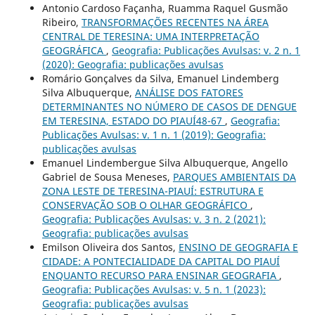
Antonio Cardoso Façanha, Ruamma Raquel Gusmão
Ribeiro,
TRANSFORMAÇÕES RECENTES NA ÁREA
CENTRAL DE TERESINA: UMA INTERPRETAÇÃO
GEOGRÁFICA
,
Geografia: Publicações Avulsas: v. 2 n. 1
(2020): Geografia: publicações avulsas
Romário Gonçalves da Silva, Emanuel Lindemberg
Silva Albuquerque,
ANÁLISE DOS FATORES
DETERMINANTES NO NÚMERO DE CASOS DE DENGUE
EM TERESINA, ESTADO DO PIAUÍ48-67
,
Geografia:
Publicações Avulsas: v. 1 n. 1 (2019): Geografia:
publicações avulsas
Emanuel Lindembergue Silva Albuquerque, Angello
Gabriel de Sousa Meneses,
PARQUES AMBIENTAIS DA
ZONA LESTE DE TERESINA-PIAUÍ: ESTRUTURA E
CONSERVAÇÃO SOB O OLHAR GEOGRÁFICO
,
Geografia: Publicações Avulsas: v. 3 n. 2 (2021):
Geografia: publicações avulsas
Emilson Oliveira dos Santos,
ENSINO DE GEOGRAFIA E
CIDADE: A PONTECIALIDADE DA CAPITAL DO PIAUÍ
ENQUANTO RECURSO PARA ENSINAR GEOGRAFIA
,
Geografia: Publicações Avulsas: v. 5 n. 1 (2023):
Geografia: publicações avulsas