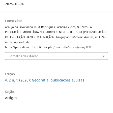
2025-10-04
Como Citar
Araújo da Silva Viana, B., & Rodrigues Carneiro Vieira, N. (2025). A
PRODUÇÃO IMOBILIÁRIA NO BAIRRO CENTRO – TERESINA (PI): INVOLUÇÃO
OU EVOLUÇÃO DA VERTICALIZAÇÃO?.
Geografia: Publicações Avulsas
,
2
(1), 24–
45. Recuperado de
https://periodicos.ufpi.br/index.php/geografia/article/view/7232
Fomatos de Citação
Edição
v. 2 n. 1 (2020): Geografia: publicações avulsas
Seção
Artigos