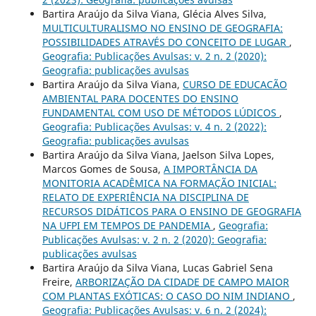
Bartira Araújo da Silva Viana, Glécia Alves Silva,
MULTICULTURALISMO NO ENSINO DE GEOGRAFIA:
POSSIBILIDADES ATRAVÉS DO CONCEITO DE LUGAR
,
Geografia: Publicações Avulsas: v. 2 n. 2 (2020):
Geografia: publicações avulsas
Bartira Araújo da Silva Viana,
CURSO DE EDUCACÃO
AMBIENTAL PARA DOCENTES DO ENSINO
FUNDAMENTAL COM USO DE MÉTODOS LÚDICOS
,
Geografia: Publicações Avulsas: v. 4 n. 2 (2022):
Geografia: publicações avulsas
Bartira Araújo da Silva Viana, Jaelson Silva Lopes,
Marcos Gomes de Sousa,
A IMPORTÂNCIA DA
MONITORIA ACADÊMICA NA FORMAÇÃO INICIAL:
RELATO DE EXPERIÊNCIA NA DISCIPLINA DE
RECURSOS DIDÁTICOS PARA O ENSINO DE GEOGRAFIA
NA UFPI EM TEMPOS DE PANDEMIA
,
Geografia:
Publicações Avulsas: v. 2 n. 2 (2020): Geografia:
publicações avulsas
Bartira Araújo da Silva Viana, Lucas Gabriel Sena
Freire,
ARBORIZAÇÃO DA CIDADE DE CAMPO MAIOR
COM PLANTAS EXÓTICAS: O CASO DO NIM INDIANO
,
Geografia: Publicações Avulsas: v. 6 n. 2 (2024):