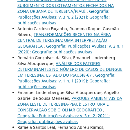
SURGIMENTO DOS LOTEAMENTOS FECHADOS NA
ZONA URBANA DE TERESINA/PIAUÍ
,
Geografia:
Publicações Avulsas: v. 3 n. 2 (2021): Geografia:
publicações avulsas
Antonio Cardoso Façanha, Ruamma Raquel Gusmão
Ribeiro,
TRANSFORMAÇÕES RECENTES NA ÁREA
CENTRAL DE TERESINA: UMA INTERPRETAÇÃO
GEOGRÁFICA
,
Geografia: Publicações Avulsas: v. 2 n. 1
(2020): Geografia: publicações avulsas
Romário Gonçalves da Silva, Emanuel Lindemberg
Silva Albuquerque,
ANÁLISE DOS FATORES
DETERMINANTES NO NÚMERO DE CASOS DE DENGUE
EM TERESINA, ESTADO DO PIAUÍ48-67
,
Geografia:
Publicações Avulsas: v. 1 n. 1 (2019): Geografia:
publicações avulsas
Emanuel Lindembergue Silva Albuquerque, Angello
Gabriel de Sousa Meneses,
PARQUES AMBIENTAIS DA
ZONA LESTE DE TERESINA-PIAUÍ: ESTRUTURA E
CONSERVAÇÃO SOB O OLHAR GEOGRÁFICO
,
Geografia: Publicações Avulsas: v. 3 n. 2 (2021):
Geografia: publicações avulsas
Rafaela Santos Leal, Fernando Abreu Ramos,