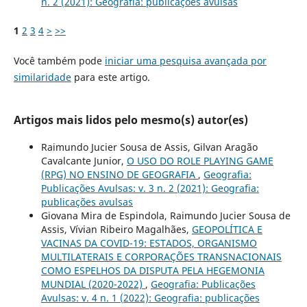
n. 2 (2021): Geografia: publicações avulsas
1
2
3
4
>
>>
Você também pode
iniciar uma pesquisa avançada por
similaridade
para este artigo.
Artigos mais lidos pelo mesmo(s) autor(es)
Raimundo Jucier Sousa de Assis, Gilvan Aragão
Cavalcante Junior,
O USO DO ROLE PLAYING GAME
(RPG) NO ENSINO DE GEOGRAFIA
,
Geografia:
Publicações Avulsas: v. 3 n. 2 (2021): Geografia:
publicações avulsas
Giovana Mira de Espindola, Raimundo Jucier Sousa de
Assis, Vívian Ribeiro Magalhães,
GEOPOLÍTICA E
VACINAS DA COVID-19: ESTADOS, ORGANISMO
MULTILATERAIS E CORPORAÇÕES TRANSNACIONAIS
COMO ESPELHOS DA DISPUTA PELA HEGEMONIA
MUNDIAL (2020-2022)
,
Geografia: Publicações
Avulsas: v. 4 n. 1 (2022): Geografia: publicações