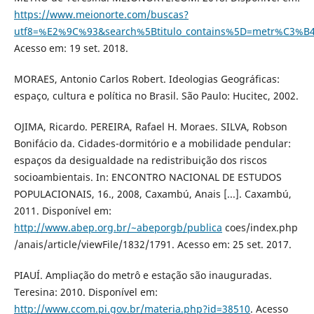
https://www.meionorte.com/buscas?
utf8=%E2%9C%93&search%5Btitulo_contains%5D=metr%C3%B4
Acesso em: 19 set. 2018.
MORAES, Antonio Carlos Robert. Ideologias Geográficas:
espaço, cultura e política no Brasil. São Paulo: Hucitec, 2002.
OJIMA, Ricardo. PEREIRA, Rafael H. Moraes. SILVA, Robson
Bonifácio da. Cidades-dormitório e a mobilidade pendular:
espaços da desigualdade na redistribuição dos riscos
socioambientais. In: ENCONTRO NACIONAL DE ESTUDOS
POPULACIONAIS, 16., 2008, Caxambú, Anais [...]. Caxambú,
2011. Disponível em:
http://www.abep.org.br/~abeporgb/publica
coes/index.php
/anais/article/viewFile/1832/1791. Acesso em: 25 set. 2017.
PIAUÍ. Ampliação do metrô e estação são inauguradas.
Teresina: 2010. Disponível em:
http://www.ccom.pi.gov.br/materia.php?id=38510
. Acesso