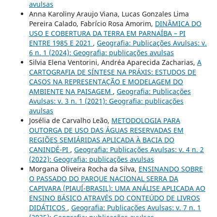
avulsas
Anna Karoliny Araujo Viana, Lucas Gonzales Lima
Pereira Calado, Fabrício Rosa Amorim,
DINÂMICA DO
USO E COBERTURA DA TERRA EM PARNAÍBA – PI
ENTRE 1985 E 2021
,
Geografia: Publicações Avulsas: v.
6 n. 1 (2024): Geografia: publicações avulsas
Silvia Elena Ventorini, Andréa Aparecida Zacharias,
A
CARTOGRAFIA DE SÍNTESE NA PRÁXIS: ESTUDOS DE
CASOS NA REPRESENTAÇÃO E MODELAGEM DO
AMBIENTE NA PAISAGEM
,
Geografia: Publicações
Avulsas: v. 3 n. 1 (2021): Geografia: publicações
avulsas
Josélia de Carvalho Leão,
METODOLOGIA PARA
OUTORGA DE USO DAS ÁGUAS RESERVADAS EM
REGIÕES SEMIÁRIDAS APLICADA À BACIA DO
CANINDÉ-PI
,
Geografia: Publicações Avulsas: v. 4 n. 2
(2022): Geografia: publicações avulsas
Morgana Oliveira Rocha da Silva,
ENSINANDO SOBRE
O PASSADO DO PARQUE NACIONAL SERRA DA
CAPIVARA (PIAUÍ-BRASIL): UMA ANÁLISE APLICADA AO
ENSINO BÁSICO ATRAVÉS DO CONTEÚDO DE LIVROS
DIDÁTICOS
,
Geografia: Publicações Avulsas: v. 7 n. 1