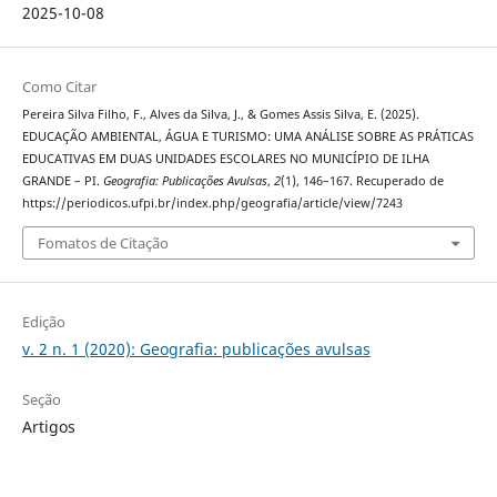
2025-10-08
Como Citar
Pereira Silva Filho, F., Alves da Silva, J., & Gomes Assis Silva, E. (2025).
EDUCAÇÃO AMBIENTAL, ÁGUA E TURISMO: UMA ANÁLISE SOBRE AS PRÁTICAS
EDUCATIVAS EM DUAS UNIDADES ESCOLARES NO MUNICÍPIO DE ILHA
GRANDE – PI.
Geografia: Publicações Avulsas
,
2
(1), 146–167. Recuperado de
https://periodicos.ufpi.br/index.php/geografia/article/view/7243
Fomatos de Citação
Edição
v. 2 n. 1 (2020): Geografia: publicações avulsas
Seção
Artigos