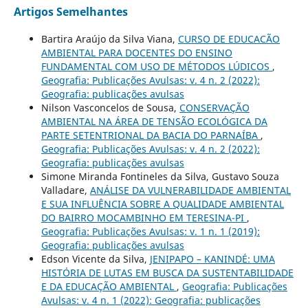
Artigos Semelhantes
Bartira Araújo da Silva Viana,
CURSO DE EDUCACÃO
AMBIENTAL PARA DOCENTES DO ENSINO
FUNDAMENTAL COM USO DE MÉTODOS LÚDICOS
,
Geografia: Publicações Avulsas: v. 4 n. 2 (2022):
Geografia: publicações avulsas
Nilson Vasconcelos de Sousa,
CONSERVAÇÃO
AMBIENTAL NA ÁREA DE TENSÃO ECOLÓGICA DA
PARTE SETENTRIONAL DA BACIA DO PARNAÍBA
,
Geografia: Publicações Avulsas: v. 4 n. 2 (2022):
Geografia: publicações avulsas
Simone Miranda Fontineles da Silva, Gustavo Souza
Valladare,
ANÁLISE DA VULNERABILIDADE AMBIENTAL
E SUA INFLUÊNCIA SOBRE A QUALIDADE AMBIENTAL
DO BAIRRO MOCAMBINHO EM TERESINA-PI
,
Geografia: Publicações Avulsas: v. 1 n. 1 (2019):
Geografia: publicações avulsas
Edson Vicente da Silva,
JENIPAPO – KANINDÉ: UMA
HISTÓRIA DE LUTAS EM BUSCA DA SUSTENTABILIDADE
E DA EDUCAÇÃO AMBIENTAL
,
Geografia: Publicações
Avulsas: v. 4 n. 1 (2022): Geografia: publicações