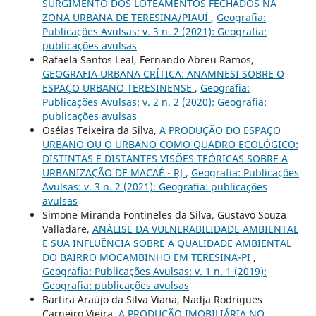
SURGIMENTO DOS LOTEAMENTOS FECHADOS NA
ZONA URBANA DE TERESINA/PIAUÍ
,
Geografia:
Publicações Avulsas: v. 3 n. 2 (2021): Geografia:
publicações avulsas
Rafaela Santos Leal, Fernando Abreu Ramos,
GEOGRAFIA URBANA CRÍTICA: ANAMNESI SOBRE O
ESPAÇO URBANO TERESINENSE
,
Geografia:
Publicações Avulsas: v. 2 n. 2 (2020): Geografia:
publicações avulsas
Oséias Teixeira da Silva,
A PRODUÇÃO DO ESPAÇO
URBANO OU O URBANO COMO QUADRO ECOLÓGICO:
DISTINTAS E DISTANTES VISÕES TEÓRICAS SOBRE A
URBANIZAÇÃO DE MACAÉ - RJ
,
Geografia: Publicações
Avulsas: v. 3 n. 2 (2021): Geografia: publicações
avulsas
Simone Miranda Fontineles da Silva, Gustavo Souza
Valladare,
ANÁLISE DA VULNERABILIDADE AMBIENTAL
E SUA INFLUÊNCIA SOBRE A QUALIDADE AMBIENTAL
DO BAIRRO MOCAMBINHO EM TERESINA-PI
,
Geografia: Publicações Avulsas: v. 1 n. 1 (2019):
Geografia: publicações avulsas
Bartira Araújo da Silva Viana, Nadja Rodrigues
Carneiro Vieira,
A PRODUÇÃO IMOBILIÁRIA NO