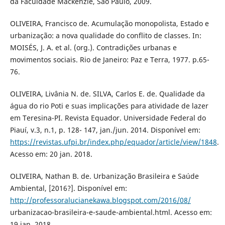
da Faculdade Mackenzie, São Paulo, 2009.
OLIVEIRA, Francisco de. Acumulação monopolista, Estado e
urbanização: a nova qualidade do conflito de classes. In:
MOISÉS, J. A. et al. (org.). Contradições urbanas e
movimentos sociais. Rio de Janeiro: Paz e Terra, 1977. p.65-
76.
OLIVEIRA, Livânia N. de. SILVA, Carlos E. de. Qualidade da
água do rio Poti e suas implicações para atividade de lazer
em Teresina-PI. Revista Equador. Universidade Federal do
Piauí, v.3, n.1, p. 128- 147, jan./jun. 2014. Disponível em:
https://revistas.ufpi.br/index.php/equador/article/view/1848
.
Acesso em: 20 jan. 2018.
OLIVEIRA, Nathan B. de. Urbanização Brasileira e Saúde
Ambiental, [2016?]. Disponível em:
http://professoralucianekawa.blogspot.com/2016/08/
urbanizacao-brasileira-e-saude-ambiental.html. Acesso em:
19 jan. 2018.