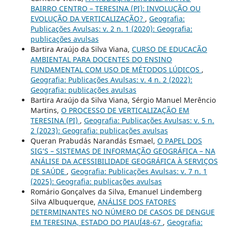
BAIRRO CENTRO – TERESINA (PI): INVOLUÇÃO OU
EVOLUÇÃO DA VERTICALIZAÇÃO?
,
Geografia:
Publicações Avulsas: v. 2 n. 1 (2020): Geografia:
publicações avulsas
Bartira Araújo da Silva Viana,
CURSO DE EDUCACÃO
AMBIENTAL PARA DOCENTES DO ENSINO
FUNDAMENTAL COM USO DE MÉTODOS LÚDICOS
,
Geografia: Publicações Avulsas: v. 4 n. 2 (2022):
Geografia: publicações avulsas
Bartira Araújo da Silva Viana, Sérgio Manuel Merêncio
Martins,
O PROCESSO DE VERTICALIZAÇÃO EM
TERESINA (PI)
,
Geografia: Publicações Avulsas: v. 5 n.
2 (2023): Geografia: publicações avulsas
Queran Prabudás Narandás Esmael,
O PAPEL DOS
SIG’S – SISTEMAS DE INFORMAÇÃO GEOGRÁFICA – NA
ANÁLISE DA ACESSIBILIDADE GEOGRÁFICA À SERVIÇOS
DE SAÚDE
,
Geografia: Publicações Avulsas: v. 7 n. 1
(2025): Geografia: publicações avulsas
Romário Gonçalves da Silva, Emanuel Lindemberg
Silva Albuquerque,
ANÁLISE DOS FATORES
DETERMINANTES NO NÚMERO DE CASOS DE DENGUE
EM TERESINA, ESTADO DO PIAUÍ48-67
,
Geografia: