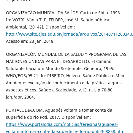
ORGANIZAÇÃO MUNDIAL DA SAÚDE. Carta de Sófia. 1993.
In: VOTRI, Vânia T. P. FELBER, José M. Saúde pública
ambiental, [2014?]. Disponível em:
http://www.site.ajes.edu.br/jornada/arquivos/20140711200340
Acesso em: 23 jan. 2018.
ORGANIZACÓN MUNDIAL DE LA SALUD Y PROGRAMA DE LAS
NACIONES UNIDAS PARA EL DESARROLLO. El Camino
Salutable hacia um Mundo Sostenible. Genebra, 1995.
WHO/EOS/95.21. In: RIBEIRO, Helena. Saúde Pública e Meio
Ambiente: evolução do conhecimento e da prática, alguns
aspectos éticos. Saúde e Sociedade, v.13, n.1, p.70-80,
jan./abr. 2004.
PORTALODIA.COM. Aguapés voltam a tomar conta da
superfície do rio Poti, 2017. Disponível em:
https://www.portalodia.com/noticias/teresina/aguapes-
voltam-a-tomar-conta-da-superficie-do-rio-poti-308858.html
.