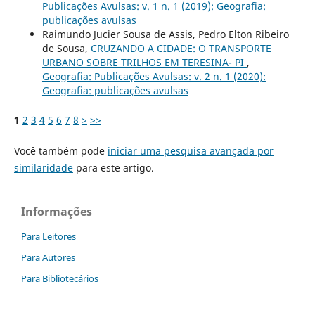
Publicações Avulsas: v. 1 n. 1 (2019): Geografia:
publicações avulsas
Raimundo Jucier Sousa de Assis, Pedro Elton Ribeiro
de Sousa,
CRUZANDO A CIDADE: O TRANSPORTE
URBANO SOBRE TRILHOS EM TERESINA- PI
,
Geografia: Publicações Avulsas: v. 2 n. 1 (2020):
Geografia: publicações avulsas
1
2
3
4
5
6
7
8
>
>>
Você também pode
iniciar uma pesquisa avançada por
similaridade
para este artigo.
Informações
Para Leitores
Para Autores
Para Bibliotecários