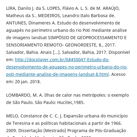
LIRA, Danilo J. da S. LOPES, Flávio A. L. S. de M. ARAÚJO,
Matheus da S.. MEDEIROS, Leandro Italo Barbosa de.
ANTUNES, Dinameres A. Estudo do desenvolvimento de
aguapés no perímetro urbano do rio Poti mediante análise
de imagens landsat SIMPÓSIO DE GEOPROCESSAMENTO E
SENSORIAMENTO REMOTO- GEONORDESTE, 8., 2017.
Salvador, Bahia. Anais [...]. Salvador, Bahia, 2017. Disponível
em:
http://docplayer.com.br/68450047-Estudo-do-
desenvolvimento-de-aguapes-no-perimetro-urbano-do-rio-
poti-mediante-analise-de-imagens-landsat-8.html
. Acesso
em: 20 jan. 2018.
LOMBARDO, M. A. Ilhas de calor nas metrópoles: o exemplo
de São Paulo. São Paulo: Hucitec,1985.
MELO, Constance de C. C. J. Expansão urbana do município
de Teresina e as políticas habitacionais a partir de 1966.
2009. Dissertação (Mestrado) Programa de Pós-Graduação