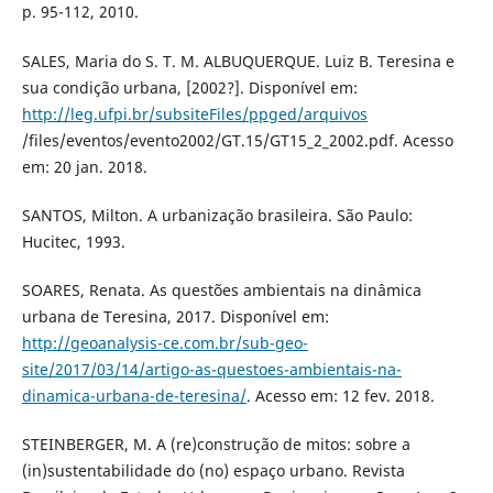
p. 95-112, 2010.
SALES, Maria do S. T. M. ALBUQUERQUE. Luiz B. Teresina e
sua condição urbana, [2002?]. Disponível em:
http://leg.ufpi.br/subsiteFiles/ppged/arquivos
/files/eventos/evento2002/GT.15/GT15_2_2002.pdf. Acesso
em: 20 jan. 2018.
SANTOS, Milton. A urbanização brasileira. São Paulo:
Hucitec, 1993.
SOARES, Renata. As questões ambientais na dinâmica
urbana de Teresina, 2017. Disponível em:
http://geoanalysis-ce.com.br/sub-geo-
site/2017/03/14/artigo-as-questoes-ambientais-na-
dinamica-urbana-de-teresina/
. Acesso em: 12 fev. 2018.
STEINBERGER, M. A (re)construção de mitos: sobre a
(in)sustentabilidade do (no) espaço urbano. Revista