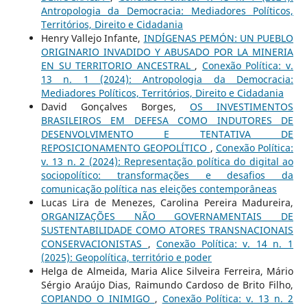
Antropologia da Democracia: Mediadores Políticos,
Territórios, Direito e Cidadania
Henry Vallejo Infante,
INDÍGENAS PEMÓN: UN PUEBLO
ORIGINARIO INVADIDO Y ABUSADO POR LA MINERIA
EN SU TERRITORIO ANCESTRAL
,
Conexão Política: v.
13 n. 1 (2024): Antropologia da Democracia:
Mediadores Políticos, Territórios, Direito e Cidadania
David Gonçalves Borges,
OS INVESTIMENTOS
BRASILEIROS EM DEFESA COMO INDUTORES DE
DESENVOLVIMENTO E TENTATIVA DE
REPOSICIONAMENTO GEOPOLÍTICO
,
Conexão Política:
v. 13 n. 2 (2024): Representação política do digital ao
sociopolítico: transformações e desafios da
comunicação política nas eleições contemporâneas
Lucas Lira de Menezes, Carolina Pereira Madureira,
ORGANIZAÇÕES NÃO GOVERNAMENTAIS DE
SUSTENTABILIDADE COMO ATORES TRANSNACIONAIS
CONSERVACIONISTAS
,
Conexão Política: v. 14 n. 1
(2025): Geopolítica, território e poder
Helga de Almeida, Maria Alice Silveira Ferreira, Mário
Sérgio Araújo Dias, Raimundo Cardoso de Brito Filho,
COPIANDO O INIMIGO
,
Conexão Política: v. 13 n. 2