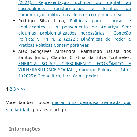
(2024): Representação política do digital ao
sociopolítico: transformações e desafios da
comunicação política nas eleições contemporâneas
Rodrigo Silva Lima,
Políticas para crianças e
adolescentes e o pensamento de Amartya Sen:
algumas problematizações necessárias
,
Conexão
Política: v. 11 n. 2 (2022): Dinâmicas de Poder e
Práticas Políticas Contemporâneas
Alex Gonçalves Almendra, Raimundo Batista dos
Santos Junior, Cláudia Cristina da Silva Fontineles,
ENERGIA SOLAR, CRESCIMENTO ECONÔMICO E
VULNERABILIDADE SOCIAL:
,
Conexão Política: v. 14 n.
1 (2025): Geopolítica, território e poder
1
2
3
>
>>
Você também pode
iniciar uma pesquisa avançada por
similaridade
para este artigo.
Informações