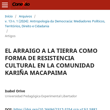
Início
/
Arquivos
/
v. 13 n. 1 (2024): Antropologia da Democracia: Mediadores Políticos,
Territórios, Direito e Cidadania
/
Artigos
EL ARRAIGO A LA TIERRA COMO
FORMA DE RESISTENCIA
CULTURAL EN LA COMUNIDAD
KARI`ÑA MACAPAIMA
Isabel Orive
Universidad Pedagógica Experimental Libertador
DOI:
https://doi.org/10.26694/2317-3254.rcp.v13i1.5882