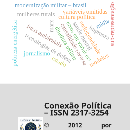
modernização militar – brasil
sub-representação
variáveis omitidas
mulheres rurais
cultura política
mídia
endogeneidade
marx
pobreza energética
erros em variáveis
saúde mental
causalidade reversa
lutas ambientais
imprensa
ditadura militar
tecnologias de defesa
jornalismo
modelos
estado
Conexão Política
– ISSN 2317-3254
© 2012 por