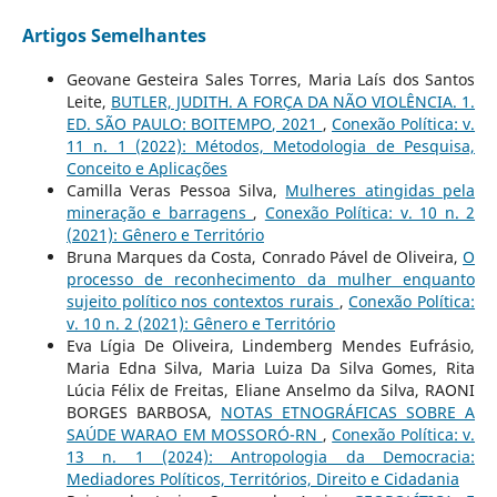
Artigos Semelhantes
Geovane Gesteira Sales Torres, Maria Laís dos Santos
Leite,
BUTLER, JUDITH. A FORÇA DA NÃO VIOLÊNCIA. 1.
ED. SÃO PAULO: BOITEMPO, 2021
,
Conexão Política: v.
11 n. 1 (2022): Métodos, Metodologia de Pesquisa,
Conceito e Aplicações
Camilla Veras Pessoa Silva,
Mulheres atingidas pela
mineração e barragens
,
Conexão Política: v. 10 n. 2
(2021): Gênero e Território
Bruna Marques da Costa, Conrado Pável de Oliveira,
O
processo de reconhecimento da mulher enquanto
sujeito político nos contextos rurais
,
Conexão Política:
v. 10 n. 2 (2021): Gênero e Território
Eva Lígia De Oliveira, Lindemberg Mendes Eufrásio,
Maria Edna Silva, Maria Luiza Da Silva Gomes, Rita
Lúcia Félix de Freitas, Eliane Anselmo da Silva, RAONI
BORGES BARBOSA,
NOTAS ETNOGRÁFICAS SOBRE A
SAÚDE WARAO EM MOSSORÓ-RN
,
Conexão Política: v.
13 n. 1 (2024): Antropologia da Democracia:
Mediadores Políticos, Territórios, Direito e Cidadania