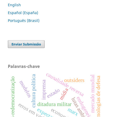
English
Español (España)
Português (Brasil)
Enviar Submissão
Palavras-chave
causalidade reversa
cultura política
mercado mundial
tecnologias de defesa
pós-redemocratização
outsiders
modelos
imprensa
mídia
estado
endogeneidade
lutas ambientais
ditadura militar
erros em variáveis
marx
expectativa