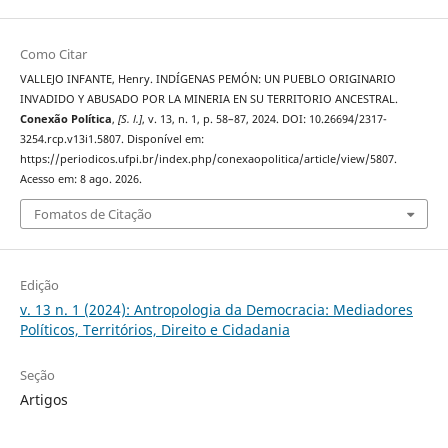
Como Citar
VALLEJO INFANTE, Henry. INDÍGENAS PEMÓN: UN PUEBLO ORIGINARIO
INVADIDO Y ABUSADO POR LA MINERIA EN SU TERRITORIO ANCESTRAL.
Conexão Política
,
[S. l.]
, v. 13, n. 1, p. 58–87, 2024. DOI: 10.26694/2317-
3254.rcp.v13i1.5807. Disponível em:
https://periodicos.ufpi.br/index.php/conexaopolitica/article/view/5807.
Acesso em: 8 ago. 2026.
Fomatos de Citação
Edição
v. 13 n. 1 (2024): Antropologia da Democracia: Mediadores
Políticos, Territórios, Direito e Cidadania
Seção
Artigos