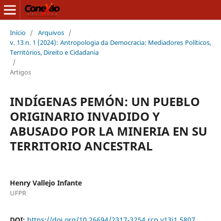
Início
/
Arquivos
/
v. 13 n. 1 (2024): Antropologia da Democracia: Mediadores Políticos,
Territórios, Direito e Cidadania
/
Artigos
INDÍGENAS PEMÓN: UN PUEBLO
ORIGINARIO INVADIDO Y
ABUSADO POR LA MINERIA EN SU
TERRITORIO ANCESTRAL
Henry Vallejo Infante
UFPR
DOI:
https://doi.org/10.26694/2317-3254.rcp.v13i1.5807