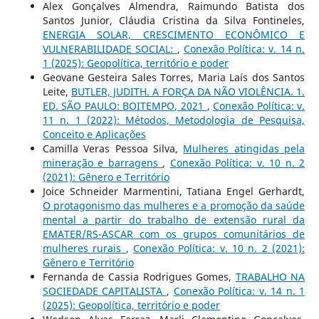
Alex Gonçalves Almendra, Raimundo Batista dos
Santos Junior, Cláudia Cristina da Silva Fontineles,
ENERGIA SOLAR, CRESCIMENTO ECONÔMICO E
VULNERABILIDADE SOCIAL:
,
Conexão Política: v. 14 n.
1 (2025): Geopolítica, território e poder
Geovane Gesteira Sales Torres, Maria Laís dos Santos
Leite,
BUTLER, JUDITH. A FORÇA DA NÃO VIOLÊNCIA. 1.
ED. SÃO PAULO: BOITEMPO, 2021
,
Conexão Política: v.
11 n. 1 (2022): Métodos, Metodologia de Pesquisa,
Conceito e Aplicações
Camilla Veras Pessoa Silva,
Mulheres atingidas pela
mineração e barragens
,
Conexão Política: v. 10 n. 2
(2021): Gênero e Território
Joice Schneider Marmentini, Tatiana Engel Gerhardt,
O protagonismo das mulheres e a promoção da saúde
mental a partir do trabalho de extensão rural da
EMATER/RS-ASCAR com os grupos comunitários de
mulheres rurais
,
Conexão Política: v. 10 n. 2 (2021):
Gênero e Território
Fernanda de Cassia Rodrigues Gomes,
TRABALHO NA
SOCIEDADE CAPITALISTA
,
Conexão Política: v. 14 n. 1
(2025): Geopolítica, território e poder