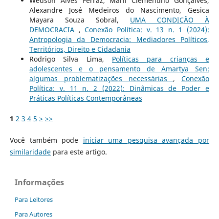
Wedson Alves Ferraz, Marli Clementino Gonçalves,
Alexandre José Medeiros do Nascimento, Gesica
Mayara Souza Sobral,
UMA CONDIÇÃO À
DEMOCRACIA
,
Conexão Política: v. 13 n. 1 (2024):
Antropologia da Democracia: Mediadores Políticos,
Territórios, Direito e Cidadania
Rodrigo Silva Lima,
Políticas para crianças e
adolescentes e o pensamento de Amartya Sen:
algumas problematizações necessárias
,
Conexão
Política: v. 11 n. 2 (2022): Dinâmicas de Poder e
Práticas Políticas Contemporâneas
1
2
3
4
5
>
>>
Você também pode
iniciar uma pesquisa avançada por
similaridade
para este artigo.
Informações
Para Leitores
Para Autores