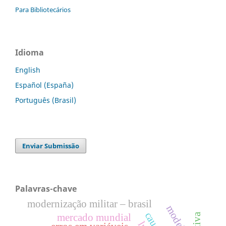
Para Bibliotecários
Idioma
English
Español (España)
Português (Brasil)
Enviar Submissão
Palavras-chave
modernização militar – brasil
modelos
mercado mundial