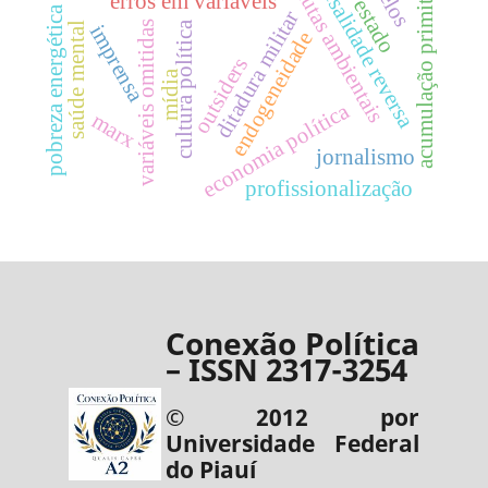
causalidade reversa
acumulação primitiva
lutas ambientais
erros em variáveis
estado
pobreza energética
ditadura militar
variáveis omitidas
cultura política
saúde mental
imprensa
endogeneidade
outsiders
mídia
economia política
marx
jornalismo
profissionalização
Conexão Política
– ISSN 2317-3254
© 2012 por
Universidade Federal
do Piauí