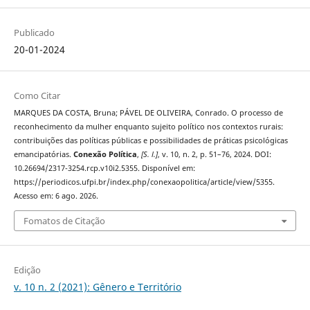
Publicado
20-01-2024
Como Citar
MARQUES DA COSTA, Bruna; PÁVEL DE OLIVEIRA, Conrado. O processo de
reconhecimento da mulher enquanto sujeito político nos contextos rurais:
contribuições das políticas públicas e possibilidades de práticas psicológicas
emancipatórias.
Conexão Política
,
[S. l.]
, v. 10, n. 2, p. 51–76, 2024. DOI:
10.26694/2317-3254.rcp.v10i2.5355. Disponível em:
https://periodicos.ufpi.br/index.php/conexaopolitica/article/view/5355.
Acesso em: 6 ago. 2026.
Fomatos de Citação
Edição
v. 10 n. 2 (2021): Gênero e Território