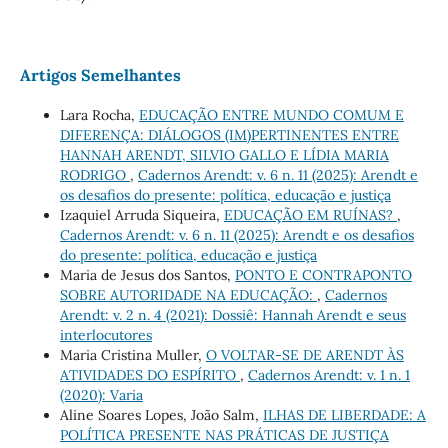
Artigos Semelhantes
Lara Rocha,
EDUCAÇÃO ENTRE MUNDO COMUM E
DIFERENÇA: DIÁLOGOS (IM)PERTINENTES ENTRE
HANNAH ARENDT, SILVIO GALLO E LÍDIA MARIA
RODRIGO
,
Cadernos Arendt: v. 6 n. 11 (2025): Arendt e
os desafios do presente: política, educação e justiça
Izaquiel Arruda Siqueira,
EDUCAÇÃO EM RUÍNAS?
,
Cadernos Arendt: v. 6 n. 11 (2025): Arendt e os desafios
do presente: política, educação e justiça
Maria de Jesus dos Santos,
PONTO E CONTRAPONTO
SOBRE AUTORIDADE NA EDUCAÇÃO:
,
Cadernos
Arendt: v. 2 n. 4 (2021): Dossiê: Hannah Arendt e seus
interlocutores
Maria Cristina Muller,
O VOLTAR-SE DE ARENDT ÀS
ATIVIDADES DO ESPÍRITO
,
Cadernos Arendt: v. 1 n. 1
(2020): Varia
Aline Soares Lopes, João Salm,
ILHAS DE LIBERDADE: A
POLÍTICA PRESENTE NAS PRÁTICAS DE JUSTIÇA