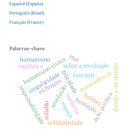
Español (España)
Português (Brasil)
Français (France)
Palavras-chave
mal
humanismo cívico
humanismo
sobre a revolução
república
direito a ter direito
felicidade
transcedência
singularidade
foucault
eichmann
revolução
responsabilidade
ação política
hobbes
memória
fundação
espaço
solidão
solidariedade