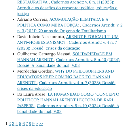
RESTAURATIVA
,
Cadernos Arendt: v. 6 n. 11 (2025):
Arendt e os desafios do presente: política, educação e
justiça
Adriano Correia,
ACUMULAÇÃO ILIMITADA E A
POLÍTICA COMO MERA FORÇA:
,
Cadernos Arendt: v. 2
n. 3 (2021): 70 anos de Origens do Totalitarismo
David Inácio Nascimento,
ARENDT E FOUCAULT: UM
ANTI-HOBBESIANISMO?
,
Cadernos Arendt: v. 4 n. 7
(2023): Dossiê: crises da educação
Guilherme Camargo Massaú,
SOLIDARIEDADE EM
HANNAH ARENDT
,
Cadernos Arendt: v. 5 n. 10 (2024):
Dossiê: A banalidade do mal, V.03
Mordechai Gordon,
WHY DO PHILOSOPHERS AND
EDUCATORS KEEP COMING BACK TO HANNAH
ARENDT?
,
Cadernos Arendt: v. 4 n. 7 (2023): Dossiê:
crises da educação
Da Laura Arese,
LA HUMANIDAD COMO “CONCEPTO
POLÍTICO”: HANNAH ARENDT LECTORA DE KARL
JASPERS
,
Cadernos Arendt: v. 5 n. 10 (2024): Dossiê: A
banalidade do mal, V.03
1
2
3
4
5
6
7
8
9
>
>>