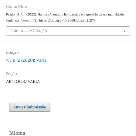
Como Citar
Prado, H. A. . (2022). Hannah Arendt, a lei clássica e a questão da normatividade.
Cadernos Arendt
,
1
(2). https://doi.org/10.26694/ca.v1i2.2173
Fomatos de Citação
Edição
v. 1 n. 2 (2020): Varia
Seção
ARTIGOS/VARIA
Enviar Submissão
Idioma