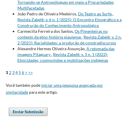
Tornando-se Antropólogues em meio a Precariedades
Multifacetadas
João Pedro de Oliveira Medeiros,
Do Teatro ao Surfe
,
Revista Zabelê: v. 6 n. 1 (2025): O Encontro Etnográfico e a
Construção do Conhecimento Antropológico
Carmecilia Ferreira dos Santos,
Os Pimenteiras no
contexto da etno-história piauiense
,
Revista Zabelê: v. 2 n.
2 (2021): Racialidades: a produção de constradiscursos
Alexandre Hermes Oliveira Assunção,
A retomada das
imagens Pitaguary
,
Revista Zabelê: v. 3 n. 1 (2022):
Etnicidades, cosmovisões e mobilizações indígenas
1
2
3
4
5
6
>
>>
Você também pode
iniciar uma pesquisa avançada por
similaridade
para este artigo.
Enviar Submissão