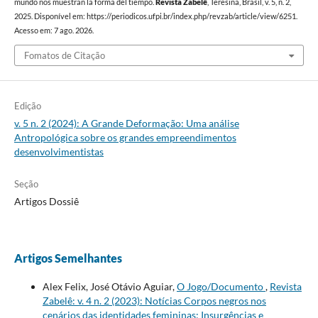
mundo nos muestran la forma del tiempo.
Revista Zabelê
, Teresina, Brasil, v. 5, n. 2,
2025. Disponível em: https://periodicos.ufpi.br/index.php/revzab/article/view/6251.
Acesso em: 7 ago. 2026.
Fomatos de Citação
Edição
v. 5 n. 2 (2024): A Grande Deformação: Uma análise
Antropológica sobre os grandes empreendimentos
desenvolvimentistas
Seção
Artigos Dossiê
Artigos Semelhantes
Alex Felix, José Otávio Aguiar,
O Jogo/Documento
,
Revista
Zabelê: v. 4 n. 2 (2023): Notícias Corpos negros nos
cenários das identidades femininas: Insurgências e