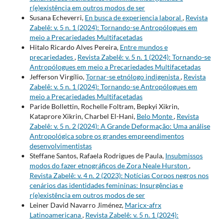
r(e)existência em outros modos de ser
Susana Echeverri,
En busca de experiencia laboral
,
Revista
Zabelê: v. 5 n. 1 (2024): Tornando-se Antropólogues em
meio a Precariedades Multifacetadas
Hitalo Ricardo Alves Pereira,
Entre mundos e
precariedades
,
Revista Zabelê: v. 5 n. 1 (2024): Tornando-se
Antropólogues em meio a Precariedades Multifacetadas
Jefferson Virgílio,
Tornar-se etnólogo indigenista
,
Revista
Zabelê: v. 5 n. 1 (2024): Tornando-se Antropólogues em
meio a Precariedades Multifacetadas
Paride Bollettin, Rochelle Foltram, Bepkyi Xikrin,
Kataprore Xikrin, Charbel El-Hani,
Belo Monte
,
Revista
Zabelê: v. 5 n. 2 (2024): A Grande Deformação: Uma análise
Antropológica sobre os grandes empreendimentos
desenvolvimentistas
Steffane Santos, Rafaela Rodrigues de Paula,
Insubmissos
modos do fazer etnográficos de Zora Neale Hurston
,
Revista Zabelê: v. 4 n. 2 (2023): Notícias Corpos negros nos
cenários das identidades femininas: Insurgências e
r(e)existência em outros modos de ser
Leiner David Navarro Jiménez,
Maricx-afrx
Latinoamericana
,
Revista Zabelê: v. 5 n. 1 (2024):