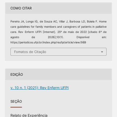
COMO CITAR
Pereira JA, Longo IG, de Souza AC, Villar J, Barbosa LD, Bolela F. Home
care guidelines for family members and caregivers of patients in palliative
care. Rev Enferm UFPI [Internet]. 25º de maio de 2022 [citado 6º de
agosto de 2026];10(1). Disponível em:
https://periodicos.ufpi.br/index.php/reufpi/article/view/989
Fomatos de Citação
EDIÇÃO
v. 10 n. 1 (2021): Rev Enferm UFPI
SEÇÃO
Relato de Experiência