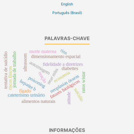
English
Português (Brasil)
PALAVRAS-CHAVE
rins
morte materna
tentativa de suicídio
jornada de trabalho
ultrassom
dimensionamento espacial
autoimagem
fidelidade a diretrizes
diabettes
riscos físicos
near miss
economia
reação
ratos wistar
neoplasias ósseas
poisoning
hepatite b
fatores biológicos
suicídio
fígado
atitude
cateterismo urinário
alimentos naturais
INFORMAÇÕES