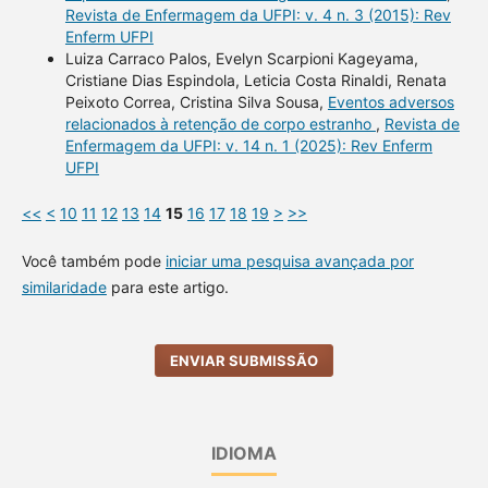
Revista de Enfermagem da UFPI: v. 4 n. 3 (2015): Rev
Enferm UFPI
Luiza Carraco Palos, Evelyn Scarpioni Kageyama,
Cristiane Dias Espindola, Leticia Costa Rinaldi, Renata
Peixoto Correa, Cristina Silva Sousa,
Eventos adversos
relacionados à retenção de corpo estranho
,
Revista de
Enfermagem da UFPI: v. 14 n. 1 (2025): Rev Enferm
UFPI
<<
<
10
11
12
13
14
15
16
17
18
19
>
>>
Você também pode
iniciar uma pesquisa avançada por
similaridade
para este artigo.
ENVIAR SUBMISSÃO
IDIOMA