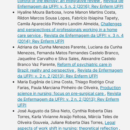
control of the leprosy: an integrative review
,
Revista de
Enfermagem da UFPI: v. 5 n. 2 (2016): Rev Enferm UFPI
Hyaline Moura Barbosa, Ivone Manon Martins Costa,
Rildon Marcos Sousa Lopes, Fabrício Ibiapina Tapety,
Camila Aparecida Pinheiro Landim Almeida,
Challenges
and perspectives of professionals working in a home
care service
,
Revista de Enfermagem da UFPI: v. 3 n. 4
(2014): Rev Enferm UFPI
Adriana da Cunha Menezes Parente, Luciana da Cunha
Menezes, Fernanda Matos Fernandes Castelo Branco,
Jaqueline Carvalho e Silva Sales, Alexandre Castelo
Branco Vaz Parente,
Reform of psychiatric care in
Brazil: reality and perspective
,
Revista de Enfermagem
da UFPI: v. 2 n. 2 (2013): Rev Enferm UFPI
Maria Eugênia de Lima Costa, Thiago Rodrigo Cruz
Farias, Paula Marciana Pinheiro de Oliveira,
Production
science in nursing: focus on pre-surgical care
,
Revista
de Enfermagem da UFPI: v. 2 n. 2 (2013): Rev Enferm
UFPI
José Augusto da Silva Neto, Cynthia Roberta Dias
Torres, Karla Vivianne Araújo Feitosa, Márcia Teles de
Oliveira Gouveia, Juliane Roberta Dias Torres,
Legal
aspects of work shift in nursing: theoretical reflection
,