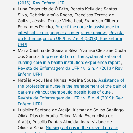
(2015): Rev Enferm UFPI
Luna Emanuela do Ó Brito, Renata Kelly dos Santos
Silva, Gabriela Araújo Rocha, Francisca Tereza de
Galiza, Jéssica Denise Vieira Leal, Francisco Gilberto
Fernandes Pereira,
Role of the nurse in assistance to
intestinal stoma people: an integrative review
,
Revista
de Enfermagem da UFPI: v. 7 n. 4 (2018): Rev Enferm
UFPI
Maria Cristina de Sousa e Silva, Yvanise Cleisiane Costa
dos Santos,
Implementation of the systematization of
nursing care in a health institution: experience report
,
Revista de Enfermagem da UFPI: v. 2 n. 4 (2013): Rev
Enferm UFPI
Natália Abou Hala Nunes, Adelina Sousa,
Assistance of
the professional nurse in the management of the pain of
patients without therapeutic possibilities of cure
,
Revista de Enfermagem da UFPI: v. 8 n. 4 (2019): Rev
Enferm UFPI
Lusicller Santana de Araújo, Irismar de Sousa Santiago,
Olívia Dias de Araújo, Telma Maria Evangelista de
Araújo, Priscilla Dantas Almeida, Inara Viviane de
Oliveira Sena,
Nursing actions in the prevention and