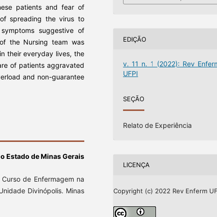
these patients and fear of
f spreading the virus to
d symptoms suggestive of
EDIÇÃO
 of the Nursing team was
 their everyday lives, the
v. 11 n. 1 (2022): Rev Enfer
are of patients aggravated
UFPI
verload and non-guarantee
SEÇÃO
Relato de Experiência
o Estado de Minas Gerais
LICENÇA
o Curso de Enfermagem na
Unidade Divinópolis. Minas
Copyright (c) 2022 Rev Enferm UF