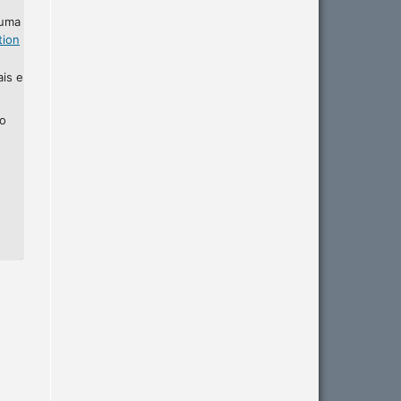
 uma
tion
ais e
ho