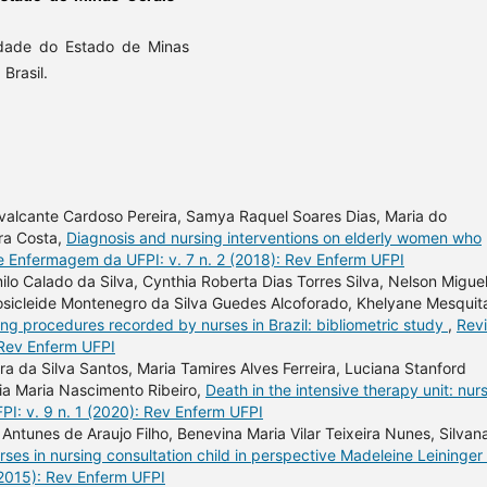
dade do Estado de Minas
Brasil.
avalcante Cardoso Pereira, Samya Raquel Soares Dias, Maria do
ira Costa,
Diagnosis and nursing interventions on elderly women who
e Enfermagem da UFPI: v. 7 n. 2 (2018): Rev Enferm UFPI
milo Calado da Silva, Cynthia Roberta Dias Torres Silva, Nelson Migue
Josicleide Montenegro da Silva Guedes Alcoforado, Khelyane Mesquit
sing procedures recorded by nurses in Brazil: bibliometric study
,
Revi
 Rev Enferm UFPI
ra da Silva Santos, Maria Tamires Alves Ferreira, Luciana Stanford
ia Maria Nascimento Ribeiro,
Death in the intensive therapy unit: nur
I: v. 9 n. 1 (2020): Rev Enferm UFPI
ntunes de Araujo Filho, Benevina Maria Vilar Teixeira Nunes, Silvan
rses in nursing consultation child in perspective Madeleine Leininger
(2015): Rev Enferm UFPI