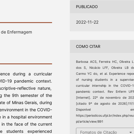
PUBLICADO
2022-11-22
s de Enfermagem
COMO CITAR
Barbosa ACS, Ferreira HC, Oliveira 
dos S, Nicácio LFF, Oliveira LB d
ence during a curricular
Carmo YC do, et al. Experience repo
of nursing students in a supervis
OVID-19 pandemic context.
curricular internship in the COVID-
criptive-reflective nature,
pandemic context. Rev Enferm UFP
ng the 9th semester of the
[Internet]. 22º de novembro de 20
ate of Minas Gerais, during
[citado 9º de agosto de 2026];11(1
l environment in the COVID-
Disponível em
https://periodicos.ufpi.br/index.php/reu
ce in a hospital environment
pi/article/view/891
 in the face of the current
e students experienced
Fomatos de Citação