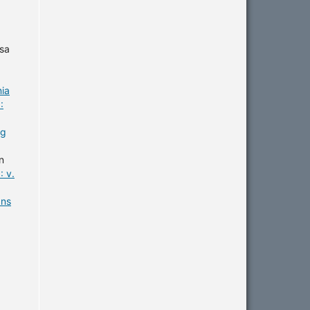
ssa
nia
:
ng
n
 v.
ans