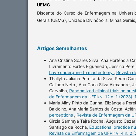
UEMG
Discente do Curso de Enfermagem na Universi
Gerais (UEMG), Unidade Divinópolis. Minas Gerais, 
Artigos Semelhantes
Ana Cristina Soares Silva, Ana Hortência C
Livramento Fortes Figueiredo, Jéssica Pere
have undergone to mastectomy
,
Revista d
Thallyta Juliana Pereira da Silva, Pedro Ca
Galindo Neto , Ana Carla Silva Alexandre, 
Carvalho,
Randomized clinical trials on nur
de Enfermagem da UFPI: v. 12 n. 1 (2023):
Maria Aliny Pinto da Cunha, Elizângela Perei
Baldoino, Ana Maria Santos da Costa, Aclên
perceptions
,
Revista de Enfermagem da UFP
Girzia Sammya Tajra Rocha, Augusto Cezar A
Santiago da Rocha,
Educational practice nu
Revista de Enfermagem da UFPI: v. 4 n. 2 