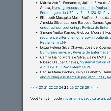
Márcia Astrês Fernandes, Juliana Silva de A
Sousa,
Nursing process based on Peplau int
Enfermagem da UFPI: v. 7 n. 3 (2018): Rev
Elizabeth Mesquita Melo, Stelânia Sales da 
Almeida Silva, Lucilene Barbosa Gomes Agu
endotracheal suctioning
,
Revista de Enferm
Simone Yuriko Kameo, Glebson Moura Silva
recurrence after chemotherapy in patients 
Rev Enferm UFPI
Luzia Helena Silva Chaves, José de Ribama
by nursing service
,
Revista de Enfermagem 
Camila Fialho Morais e Silva, Elaine Motta,
Ribeiro Glauber Chaves,
Systematization of
4 n. 1 (2015): Rev Enferm UFPI
Denise Maria Backes, Kelly Furlanetto, Dani
and nursing assistants in pediatric units
,
Re
<<
<
20
21
22
23
24
25
26
27
28
29
>
>>
Você também pode
iniciar uma pesquisa avançad