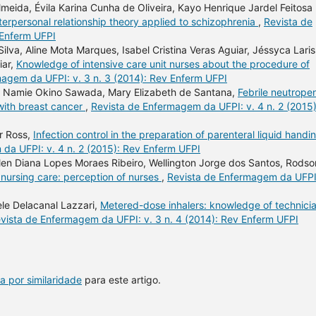
lmeida, Évila Karina Cunha de Oliveira, Kayo Henrique Jardel Feitosa
erpersonal relationship theory applied to schizophrenia
,
Revista de
 Enferm UFPI
Silva, Aline Mota Marques, Isabel Cristina Veras Aguiar, Jéssyca Lari
iar,
Knowledge of intensive care unit nurses about the procedure of
agem da UFPI: v. 3 n. 3 (2014): Rev Enferm UFPI
, Namie Okino Sawada, Mary Elizabeth de Santana,
Febrile neutrope
with breast cancer
,
Revista de Enfermagem da UFPI: v. 4 n. 2 (2015)
r Ross,
Infection control in the preparation of parenteral liquid handi
da UFPI: v. 4 n. 2 (2015): Rev Enferm UFPI
 Elen Diana Lopes Moraes Ribeiro, Wellington Jorge dos Santos, Rodso
 nursing care: perception of nurses
,
Revista de Enfermagem da UFPI:
ele Delacanal Lazzari,
Metered-dose inhalers: knowledge of technici
vista de Enfermagem da UFPI: v. 3 n. 4 (2014): Rev Enferm UFPI
a por similaridade
para este artigo.