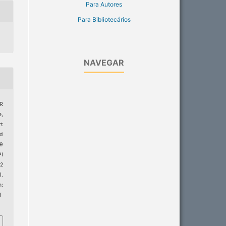
Para Autores
Para Bibliotecários
NAVEGAR
LR
e,
rt
ed
19
I
22
).
:
f