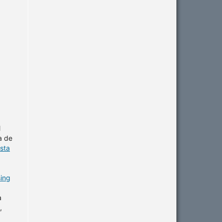
l
a de
sta
sing
a
,