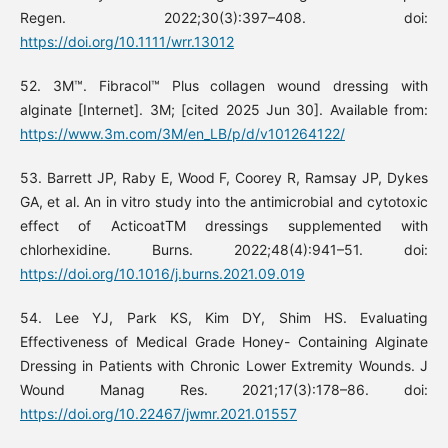
Regen. 2022;30(3):397–408. doi:
https://doi.org/10.1111/wrr.13012
52. 3M™. Fibracol™ Plus collagen wound dressing with
alginate [Internet]. 3M; [cited 2025 Jun 30]. Available from:
https://www.3m.com/3M/en_LB/p/d/v101264122/
53. Barrett JP, Raby E, Wood F, Coorey R, Ramsay JP, Dykes
GA, et al. An in vitro study into the antimicrobial and cytotoxic
effect of ActicoatTM dressings supplemented with
chlorhexidine. Burns. 2022;48(4):941–51. doi:
https://doi.org/10.1016/j.burns.2021.09.019
54. Lee YJ, Park KS, Kim DY, Shim HS. Evaluating
Effectiveness of Medical Grade Honey- Containing Alginate
Dressing in Patients with Chronic Lower Extremity Wounds. J
Wound Manag Res. 2021;17(3):178–86. doi:
https://doi.org/10.22467/jwmr.2021.01557