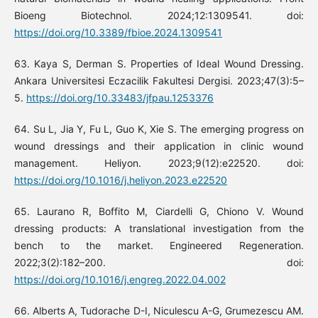
Bioeng Biotechnol. 2024;12:1309541. doi:
https://doi.org/10.3389/fbioe.2024.1309541
63. Kaya S, Derman S. Properties of Ideal Wound Dressing.
Ankara Universitesi Eczacilik Fakultesi Dergisi. 2023;47(3):5–
5.
https://doi.org/10.33483/jfpau.1253376
64. Su L, Jia Y, Fu L, Guo K, Xie S. The emerging progress on
wound dressings and their application in clinic wound
management. Heliyon. 2023;9(12):e22520. doi:
https://doi.org/10.1016/j.heliyon.2023.e22520
65. Laurano R, Boffito M, Ciardelli G, Chiono V. Wound
dressing products: A translational investigation from the
bench to the market. Engineered Regeneration.
2022;3(2):182–200. doi:
https://doi.org/10.1016/j.engreg.2022.04.002
66. Alberts A, Tudorache D-I, Niculescu A-G, Grumezescu AM.