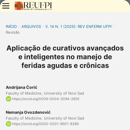
INÍCIO
/
ARQUIVOS
/
V. 14 N. 1 (2025): REV ENFERM UFPI
/
Revisão
Aplicação de curativos avançados
e inteligentes no manejo de
feridas agudas e crônicas
Andrijana Ćorić
Faculty of Medicine, University of Novi Sad
https://orcid.org/0009-0004-2094-265X
Nemanja Gvozdenović
Faculty of Medicine, University of Novi Sad
https://orcid.org/0000-0001-8501-8389