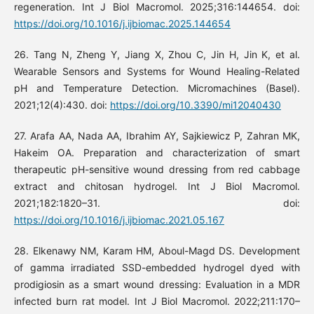
regeneration. Int J Biol Macromol. 2025;316:144654. doi:
https://doi.org/10.1016/j.ijbiomac.2025.144654
26. Tang N, Zheng Y, Jiang X, Zhou C, Jin H, Jin K, et al.
Wearable Sensors and Systems for Wound Healing-Related
pH and Temperature Detection. Micromachines (Basel).
2021;12(4):430. doi:
https://doi.org/10.3390/mi12040430
27. Arafa AA, Nada AA, Ibrahim AY, Sajkiewicz P, Zahran MK,
Hakeim OA. Preparation and characterization of smart
therapeutic pH-sensitive wound dressing from red cabbage
extract and chitosan hydrogel. Int J Biol Macromol.
2021;182:1820–31. doi:
https://doi.org/10.1016/j.ijbiomac.2021.05.167
28. Elkenawy NM, Karam HM, Aboul-Magd DS. Development
of gamma irradiated SSD-embedded hydrogel dyed with
prodigiosin as a smart wound dressing: Evaluation in a MDR
infected burn rat model. Int J Biol Macromol. 2022;211:170–