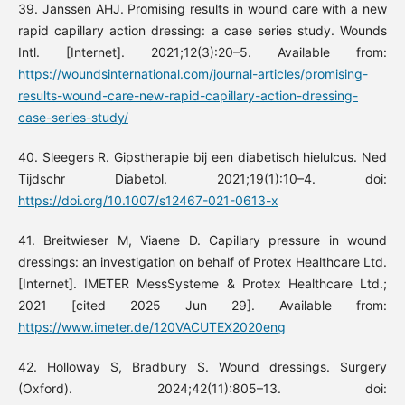
39. Janssen AHJ. Promising results in wound care with a new
rapid capillary action dressing: a case series study. Wounds
Intl. [Internet]. 2021;12(3):20–5. Available from:
https://woundsinternational.com/journal-articles/promising-
results-wound-care-new-rapid-capillary-action-dressing-
case-series-study/
40. Sleegers R. Gipstherapie bij een diabetisch hielulcus. Ned
Tijdschr Diabetol. 2021;19(1):10–4. doi:
https://doi.org/10.1007/s12467-021-0613-x
41. Breitwieser M, Viaene D. Capillary pressure in wound
dressings: an investigation on behalf of Protex Healthcare Ltd.
[Internet]. IMETER MessSysteme & Protex Healthcare Ltd.;
2021 [cited 2025 Jun 29]. Available from:
https://www.imeter.de/120VACUTEX2020eng
42. Holloway S, Bradbury S. Wound dressings. Surgery
(Oxford). 2024;42(11):805–13. doi: