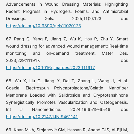
Advancements in Wound Dressing Materials: Highlighting
Recent Progress in Hydrogels, Foams, and Antimicrobial
Dressings. Gels. 2025;11(2):123. doi:
https://doi.org/10.3390/gels11020123
67. Pang Q, Yang F, Jiang Z, Wu K, Hou R, Zhu Y. Smart
wound dressing for advanced wound management: Real-time
monitoring and on-demand treatment. Mater Des.
2023;229:111917. doi:
https://doi.org/10.1016/j.matdes.2023.111917
68. Wu X, Liu C, Jiang Y, Dai T, Zhang L, Wang J, et al.
Coaxial Electrospun Polycaprolactone/Gelatin Nanofiber
Membrane Loaded with Salidroside and Cryptotanshinone
Synergistically Promotes Vascularization and Osteogenesis.
Int J Nanomedicine. 2024;19:6519-6546. doi:
https://doi.org/10.2147/IJN.S461141
69. Khan MUA, Stojanović GM, Hassan R, Anand TJS, Al-Ejji M,