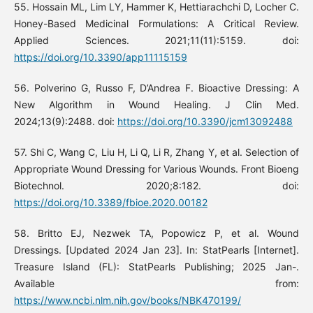
55. Hossain ML, Lim LY, Hammer K, Hettiarachchi D, Locher C.
Honey-Based Medicinal Formulations: A Critical Review.
Applied Sciences. 2021;11(11):5159. doi:
https://doi.org/10.3390/app11115159
56. Polverino G, Russo F, D’Andrea F. Bioactive Dressing: A
New Algorithm in Wound Healing. J Clin Med.
2024;13(9):2488. doi:
https://doi.org/10.3390/jcm13092488
57. Shi C, Wang C, Liu H, Li Q, Li R, Zhang Y, et al. Selection of
Appropriate Wound Dressing for Various Wounds. Front Bioeng
Biotechnol. 2020;8:182. doi:
https://doi.org/10.3389/fbioe.2020.00182
58. Britto EJ, Nezwek TA, Popowicz P, et al. Wound
Dressings. [Updated 2024 Jan 23]. In: StatPearls [Internet].
Treasure Island (FL): StatPearls Publishing; 2025 Jan-.
Available from:
https://www.ncbi.nlm.nih.gov/books/NBK470199/