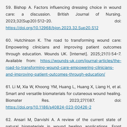
59. Bishop A. Factors influencing dressing choice in wound
care: a discussion. British Journal of Nursing.
2023;32(Sup20):S12–20. doi:
https://doi.org/10.12968/bjon.2023.32.Sup20.S12
60. Hutchinson K. The road to transforming wound care:
Empowering clinicians and improving patient outcomes
through education. Wounds UK. [Internet]. 2025;21(1):54–7.
Available from:
https://wounds-uk.com/journal-articles/the-
road-to-transforming-wound-care-empowering-clinicians-
and-improving-patient-outcomes-through-education/
61. Li M, Xia W, Khoong YM, Huang L, Huang X, Liang H, et al.
Smart and versatile biomaterials for cutaneous wound healing.
Biomater Res. 2023;27(1)87. doi:
https://doi.org/10.1186/s40824-023-00426-2
62. Ansari M, Darvishi A. A review of the current state of
natural biomaterials in wound healing applications. Front