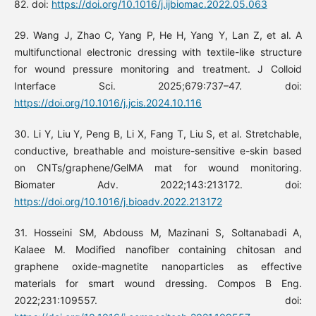
82. doi:
https://doi.org/10.1016/j.ijbiomac.2022.05.063
29. Wang J, Zhao C, Yang P, He H, Yang Y, Lan Z, et al. A
multifunctional electronic dressing with textile-like structure
for wound pressure monitoring and treatment. J Colloid
Interface Sci. 2025;679:737–47. doi:
https://doi.org/10.1016/j.jcis.2024.10.116
30. Li Y, Liu Y, Peng B, Li X, Fang T, Liu S, et al. Stretchable,
conductive, breathable and moisture-sensitive e-skin based
on CNTs/graphene/GelMA mat for wound monitoring.
Biomater Adv. 2022;143:213172. doi:
https://doi.org/10.1016/j.bioadv.2022.213172
31. Hosseini SM, Abdouss M, Mazinani S, Soltanabadi A,
Kalaee M. Modified nanofiber containing chitosan and
graphene oxide-magnetite nanoparticles as effective
materials for smart wound dressing. Compos B Eng.
2022;231:109557. doi: