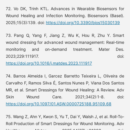
72. Vo DK, Trinh KTL. Advances in Wearable Biosensors for
Wound Healing and Infection Monitoring. Biosensors (Basel).
2025;15(3):139. doi:
https://doi.org/10.3390/bios15030139
73. Pang Q, Yang F, Jiang Z, Wu K, Hou R, Zhu Y. Smart
wound dressing for advanced wound management: Real-time
monitoring and on-demand treatment. Mater Des.
2023;229:111917. doi:
https://doi.org/10.1016/j.matdes.2023.111917
74. Barros Almeida I, Garcez Barretto Teixeira L, Oliveira de
Carvalho F, Ramos Silva É, Santos Nunes P, Viana Dos Santos
MR, et al. Smart Dressings for Wound Healing: A Review. Adv
Skin Wound Care. 2021;34(2):1-8. doi:
https://doi.org/10.1097/01.ASW.0000725188.95109.68
75. Wang Z, Ahn Y, Kwon S, Yu T, Dai Y, Walsh J, et al. Roll-To-
Roll Production of Smart Dressings for Wound Monitoring. Adv