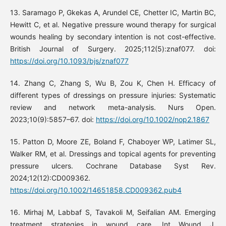
13. Saramago P, Gkekas A, Arundel CE, Chetter IC, Martin BC,
Hewitt C, et al. Negative pressure wound therapy for surgical
wounds healing by secondary intention is not cost-effective.
British Journal of Surgery. 2025;112(5):znaf077. doi:
https://doi.org/10.1093/bjs/znaf077
14. Zhang C, Zhang S, Wu B, Zou K, Chen H. Efficacy of
different types of dressings on pressure injuries: Systematic
review and network meta-analysis. Nurs Open.
2023;10(9):5857–67. doi:
https://doi.org/10.1002/nop2.1867
15. Patton D, Moore ZE, Boland F, Chaboyer WP, Latimer SL,
Walker RM, et al. Dressings and topical agents for preventing
pressure ulcers. Cochrane Database Syst Rev.
2024;12(12):CD009362.
https://doi.org/10.1002/14651858.CD009362.pub4
16. Mirhaj M, Labbaf S, Tavakoli M, Seifalian AM. Emerging
treatment strategies in wound care. Int Wound J.