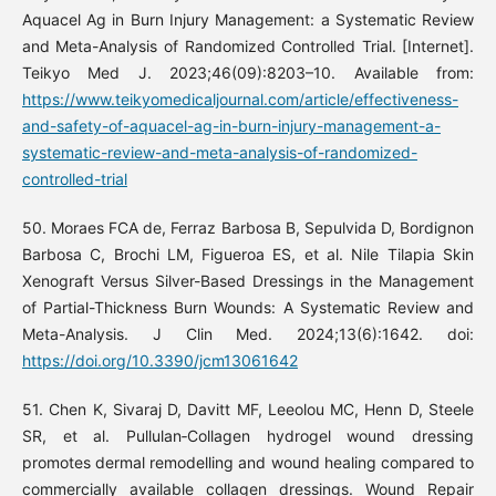
Aquacel Ag in Burn Injury Management: a Systematic Review
and Meta-Analysis of Randomized Controlled Trial. [Internet].
Teikyo Med J. 2023;46(09):8203–10. Available from:
https://www.teikyomedicaljournal.com/article/effectiveness-
and-safety-of-aquacel-ag-in-burn-injury-management-a-
systematic-review-and-meta-analysis-of-randomized-
controlled-trial
50. Moraes FCA de, Ferraz Barbosa B, Sepulvida D, Bordignon
Barbosa C, Brochi LM, Figueroa ES, et al. Nile Tilapia Skin
Xenograft Versus Silver-Based Dressings in the Management
of Partial-Thickness Burn Wounds: A Systematic Review and
Meta-Analysis. J Clin Med. 2024;13(6):1642. doi:
https://doi.org/10.3390/jcm13061642
51. Chen K, Sivaraj D, Davitt MF, Leeolou MC, Henn D, Steele
SR, et al. Pullulan‐Collagen hydrogel wound dressing
promotes dermal remodelling and wound healing compared to
commercially available collagen dressings. Wound Repair