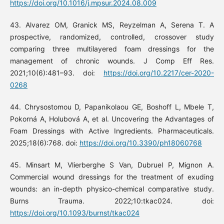
https://doi.org/10.1016/j.mpsur.2024.08.009
43. Alvarez OM, Granick MS, Reyzelman A, Serena T. A
prospective, randomized, controlled, crossover study
comparing three multilayered foam dressings for the
management of chronic wounds. J Comp Eff Res.
2021;10(6):481–93. doi:
https://doi.org/10.2217/cer-2020-
0268
44. Chrysostomou D, Papanikolaou GE, Boshoff L, Mbele T,
Pokorná A, Holubová A, et al. Uncovering the Advantages of
Foam Dressings with Active Ingredients. Pharmaceuticals.
2025;18(6):768. doi:
https://doi.org/10.3390/ph18060768
45. Minsart M, Vlierberghe S Van, Dubruel P, Mignon A.
Commercial wound dressings for the treatment of exuding
wounds: an in-depth physico-chemical comparative study.
Burns Trauma. 2022;10:tkac024. doi:
https://doi.org/10.1093/burnst/tkac024