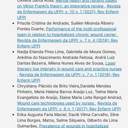
Oliveira Santa Rosa,
Mental health and nursing based
on Viktor Frankl’s theory: an integrative review
,
Revista
de Enfermagem da UFPI: v. 10 n. 1 (2021): Rev Enferm
UFPI
Priscila Cristina de Andrade, Suélen Miranda Ribeiro
Pontes Duarte,
Performance of the multi-professional
team in relation to hospitalized chronic wound carrier
,
Revista de Enfermagem da UFPI: v. 7 n. 4 (2018): Rev
Enferm UFPI
Nadja Erlanda Pires Lima, Gabriella de Moura Gomes,
Ankilma do Nascimento Andrade Feitosa, André Luiz
Dantas Bezerra, Milena Nunes Alves de Sousa,
Laser
therapy low intensity in wound care and practice nurses
,
Revista de Enfermagem da UFPI: v. 7 n. 1 (2018): Rev
Enferm UFPI
Chrystiany Plácido de Brito Vieira,Daniella Mendes
Pinheiro, Maria Helena Barros Araújo Luz, Telma Maria
Evangelista de Araújo, Elaine Maria Leite Rangel Andrad,
Wound care technologies used by nurses
,
Revista de
Enfermagem da UFPI: v. 6 n. 1 (2017): Rev Enferm UFPI
Erika Augusta Faria Maciel, Daclè Vilma Carvalho, Eline
Lima Borges, Matos, Selme Silqueira, Gilberto de Lima
Guimarães,
Prevalence of wounds in hospitalized