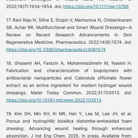
2022;19(7):1934-1954. doi:
https://doi.org/10.1111/iwj.13786
17. Rani Raju N, Silina E, Stupin V, Manturova N, Chidambaram
SB, Achar RR. Multifunctional and Smart Wound Dressings—A
Review on Recent Research Advancements in Skin
Regenerative Medicine. Pharmaceutics. 2022;14(8):1574. doi:
https://doi.org/10.3390/pharmaceutics14081574
18. Ghasemi AH, Farazin A, Mohammadimehr M, Naeimi H.
Fabrication and characterization of biopolymers with
antibacterial nanoparticles and Calendula officinalis flower
extract as an active ingredient for modern hydrogel wound
dressings. Mater Today Commun. 2022;31:103513. doi:
https://doi.org/10.1016/j.mtcomm.2022.103513
19. Kim DH, Min KH, Ki MR, Han Y, Lee M, Lee JH, et al.
Porous and hydrophilic biosilica diatomite-embedded foam
dressing: Advancing wound healing through enhanced
absorption. J Ind Eng Chem. 2025. In press. Available from: