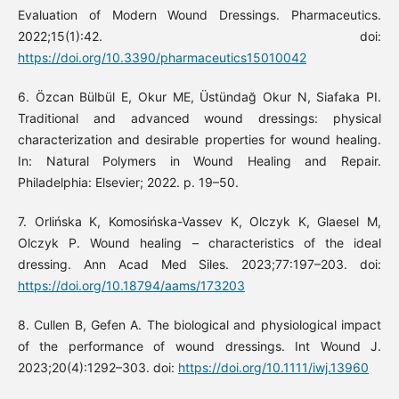
Evaluation of Modern Wound Dressings. Pharmaceutics.
2022;15(1):42. doi:
https://doi.org/10.3390/pharmaceutics15010042
6. Özcan Bülbül E, Okur ME, Üstündağ Okur N, Siafaka PI.
Traditional and advanced wound dressings: physical
characterization and desirable properties for wound healing.
In: Natural Polymers in Wound Healing and Repair.
Philadelphia: Elsevier; 2022. p. 19–50.
7. Orlińska K, Komosińska-Vassev K, Olczyk K, Glaesel M,
Olczyk P. Wound healing – characteristics of the ideal
dressing. Ann Acad Med Siles. 2023;77:197–203. doi:
https://doi.org/10.18794/aams/173203
8. Cullen B, Gefen A. The biological and physiological impact
of the performance of wound dressings. Int Wound J.
2023;20(4):1292–303. doi:
https://doi.org/10.1111/iwj.13960