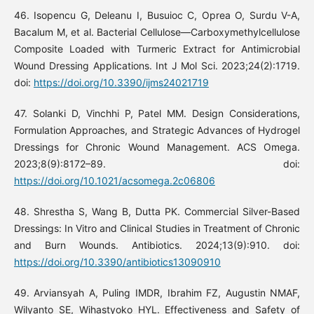
46. Isopencu G, Deleanu I, Busuioc C, Oprea O, Surdu V-A,
Bacalum M, et al. Bacterial Cellulose—Carboxymethylcellulose
Composite Loaded with Turmeric Extract for Antimicrobial
Wound Dressing Applications. Int J Mol Sci. 2023;24(2):1719.
doi:
https://doi.org/10.3390/ijms24021719
47. Solanki D, Vinchhi P, Patel MM. Design Considerations,
Formulation Approaches, and Strategic Advances of Hydrogel
Dressings for Chronic Wound Management. ACS Omega.
2023;8(9):8172–89. doi:
https://doi.org/10.1021/acsomega.2c06806
48. Shrestha S, Wang B, Dutta PK. Commercial Silver-Based
Dressings: In Vitro and Clinical Studies in Treatment of Chronic
and Burn Wounds. Antibiotics. 2024;13(9):910. doi:
https://doi.org/10.3390/antibiotics13090910
49. Arviansyah A, Puling IMDR, Ibrahim FZ, Augustin NMAF,
Wilyanto SE, Wihastyoko HYL. Effectiveness and Safety of