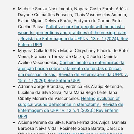
Michelle Souza Nascimento, Nayara Costa Farah, Adélia
Dayane Guimarães Fonseca, Thaís Vasconselos Amorim,
Elaine Miguel Delvivo Farão, Andyara do Carmo Pinto
Coelho Paiva,
Palliative care for people with neoplastic
wounds: perceptions and practices of the nursing team
,
Revista de Enfermagem da UFPI: v. 13 n. 1 (2024): Rev
Enferm UFPI
Mayara Callado Silva Moura, Chrystiany Plácido de Brito
Vieira, Francisca Tereza de Galiza, Cláudia Daniella
Avelino Vasconcelos,
Conhecimento de enfermeiros da
atenção básica sobre tratamento de feridas crônicas
em pessoas idosas
,
Revista de Enfermagem da UFPI: v.
15 n. 1 (2026): Rev Enferm UFPI
Adriana Jorge Brandão, Verônica Elis Araújo Rezende,
Lucilene da Silva Silva, Yara Maria Rego Leite, Iana
Cibelly Moreira de Vasconcelos,
Healing evolution of
surgical wound dehiscence in sternotomy
,
Revista de
Enfermagem da UFPI: v. 12 n. 1 (2023): Rev Enferm
UFPI
Alciene Pereria da Silva, Karla Ferraz dos Anjos, Daniela
Barbosa Neiva Vidal, Rosinete Souza Barata, Darci de