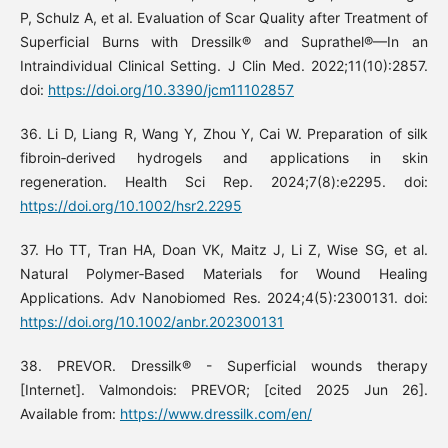
P, Schulz A, et al. Evaluation of Scar Quality after Treatment of
Superficial Burns with Dressilk® and Suprathel®—In an
Intraindividual Clinical Setting. J Clin Med. 2022;11(10):2857.
doi:
https://doi.org/10.3390/jcm11102857
36. Li D, Liang R, Wang Y, Zhou Y, Cai W. Preparation of silk
fibroin‐derived hydrogels and applications in skin
regeneration. Health Sci Rep. 2024;7(8):e2295. doi:
https://doi.org/10.1002/hsr2.2295
37. Ho TT, Tran HA, Doan VK, Maitz J, Li Z, Wise SG, et al.
Natural Polymer‐Based Materials for Wound Healing
Applications. Adv Nanobiomed Res. 2024;4(5):2300131. doi:
https://doi.org/10.1002/anbr.202300131
38. PREVOR. Dressilk® - Superficial wounds therapy
[Internet]. Valmondois: PREVOR; [cited 2025 Jun 26].
Available from:
https://www.dressilk.com/en/