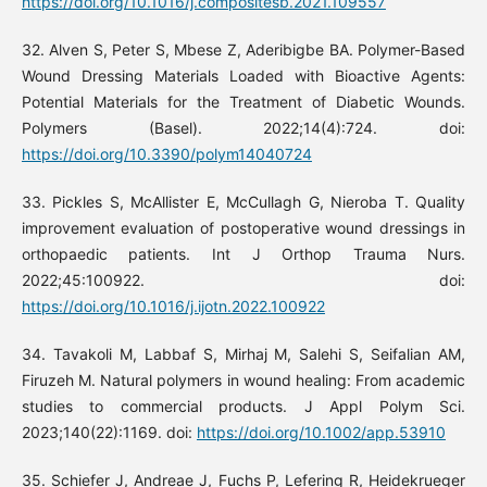
https://doi.org/10.1016/j.compositesb.2021.109557
32. Alven S, Peter S, Mbese Z, Aderibigbe BA. Polymer-Based
Wound Dressing Materials Loaded with Bioactive Agents:
Potential Materials for the Treatment of Diabetic Wounds.
Polymers (Basel). 2022;14(4):724. doi:
https://doi.org/10.3390/polym14040724
33. Pickles S, McAllister E, McCullagh G, Nieroba T. Quality
improvement evaluation of postoperative wound dressings in
orthopaedic patients. Int J Orthop Trauma Nurs.
2022;45:100922. doi:
https://doi.org/10.1016/j.ijotn.2022.100922
34. Tavakoli M, Labbaf S, Mirhaj M, Salehi S, Seifalian AM,
Firuzeh M. Natural polymers in wound healing: From academic
studies to commercial products. J Appl Polym Sci.
2023;140(22):1169. doi:
https://doi.org/10.1002/app.53910
35. Schiefer J, Andreae J, Fuchs P, Lefering R, Heidekrueger