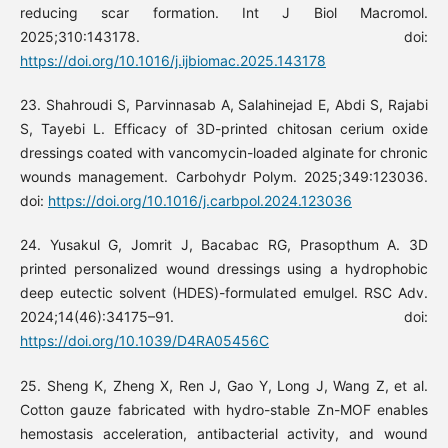
reducing scar formation. Int J Biol Macromol.
2025;310:143178. doi:
https://doi.org/10.1016/j.ijbiomac.2025.143178
23. Shahroudi S, Parvinnasab A, Salahinejad E, Abdi S, Rajabi
S, Tayebi L. Efficacy of 3D-printed chitosan cerium oxide
dressings coated with vancomycin-loaded alginate for chronic
wounds management. Carbohydr Polym. 2025;349:123036.
doi:
https://doi.org/10.1016/j.carbpol.2024.123036
24. Yusakul G, Jomrit J, Bacabac RG, Prasopthum A. 3D
printed personalized wound dressings using a hydrophobic
deep eutectic solvent (HDES)-formulated emulgel. RSC Adv.
2024;14(46):34175–91. doi:
https://doi.org/10.1039/D4RA05456C
25. Sheng K, Zheng X, Ren J, Gao Y, Long J, Wang Z, et al.
Cotton gauze fabricated with hydro-stable Zn-MOF enables
hemostasis acceleration, antibacterial activity, and wound