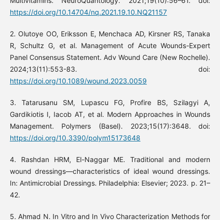
Multivitamins. NeuroQuantology. 2021;19(10):56–61. doi:
https://doi.org/10.14704/nq.2021.19.10.NQ21157
2. Olutoye OO, Eriksson E, Menchaca AD, Kirsner RS, Tanaka
R, Schultz G, et al. Management of Acute Wounds-Expert
Panel Consensus Statement. Adv Wound Care (New Rochelle).
2024;13(11):553-83. doi:
https://doi.org/10.1089/wound.2023.0059
3. Tatarusanu SM, Lupascu FG, Profire BS, Szilagyi A,
Gardikiotis I, Iacob AT, et al. Modern Approaches in Wounds
Management. Polymers (Basel). 2023;15(17):3648. doi:
https://doi.org/10.3390/polym15173648
4. Rashdan HRM, El-Naggar ME. Traditional and modern
wound dressings—characteristics of ideal wound dressings.
In: Antimicrobial Dressings. Philadelphia: Elsevier; 2023. p. 21–
42.
5. Ahmad N. In Vitro and In Vivo Characterization Methods for