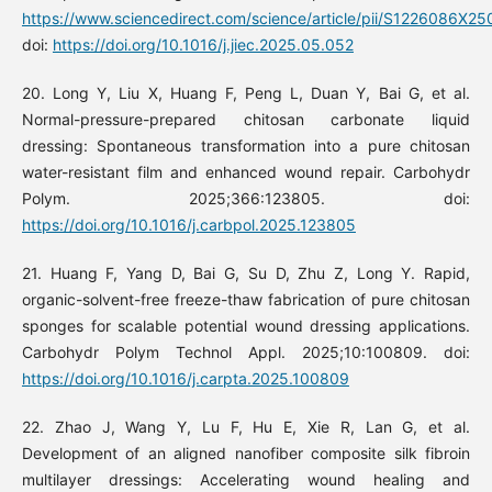
https://www.sciencedirect.com/science/article/pii/S1226086X2
doi:
https://doi.org/10.1016/j.jiec.2025.05.052
20. Long Y, Liu X, Huang F, Peng L, Duan Y, Bai G, et al.
Normal-pressure-prepared chitosan carbonate liquid
dressing: Spontaneous transformation into a pure chitosan
water-resistant film and enhanced wound repair. Carbohydr
Polym. 2025;366:123805. doi:
https://doi.org/10.1016/j.carbpol.2025.123805
21. Huang F, Yang D, Bai G, Su D, Zhu Z, Long Y. Rapid,
organic-solvent-free freeze-thaw fabrication of pure chitosan
sponges for scalable potential wound dressing applications.
Carbohydr Polym Technol Appl. 2025;10:100809. doi:
https://doi.org/10.1016/j.carpta.2025.100809
22. Zhao J, Wang Y, Lu F, Hu E, Xie R, Lan G, et al.
Development of an aligned nanofiber composite silk fibroin
multilayer dressings: Accelerating wound healing and