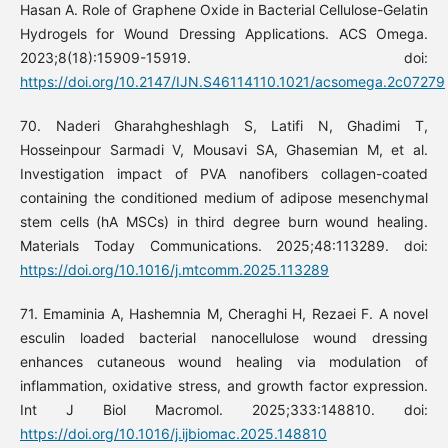
Hasan A. Role of Graphene Oxide in Bacterial Cellulose-Gelatin
Hydrogels for Wound Dressing Applications. ACS Omega.
2023;8(18):15909-15919. doi:
https://doi.org/10.2147/IJN.S46114110.1021/acsomega.2c07279
70. Naderi Gharahgheshlagh S, Latifi N, Ghadimi T,
Hosseinpour Sarmadi V, Mousavi SA, Ghasemian M, et al.
Investigation impact of PVA nanofibers collagen-coated
containing the conditioned medium of adipose mesenchymal
stem cells (hA MSCs) in third degree burn wound healing.
Materials Today Communications. 2025;48:113289. doi:
https://doi.org/10.1016/j.mtcomm.2025.113289
71. Emaminia A, Hashemnia M, Cheraghi H, Rezaei F. A novel
esculin loaded bacterial nanocellulose wound dressing
enhances cutaneous wound healing via modulation of
inflammation, oxidative stress, and growth factor expression.
Int J Biol Macromol. 2025;333:148810. doi:
https://doi.org/10.1016/j.ijbiomac.2025.148810