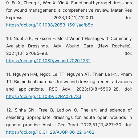
9. Fu X, Zheng L, Wen X, Yin X. Functional hydrogel dressings
for wound management: a comprehensive review. Mater Res
Express. 2023;10(11):112001. doi:
https://doi.org/10.1088/2053-1591/acfb5c
10. Nuutila K, Eriksson E. Moist Wound Healing with Commonly
Available Dressings. Adv Wound Care (New Rochelle).
2021;10(12):685–98. doi:
https://doi.org/10.1089/wound.2020.1232
11. Nguyen HM, Ngoc Le TT, Nguyen AT, Thien Le HN, Pham
TT. Biomedical materials for wound dressing: recent advances
and applications. RSC Adv. 2023;13(8):5509–28. doi:
https://doi.org/10.1039/D2RA07673J
12. Sinha SN, Free B, Ladlow O. The art and science of
selecting appropriate dressings for acute open wounds in
general practice. Aust J Gen Pract. 2022;51(11):827–30. doi:
https://doi.org/10.31128/AJGP-06-22-6462