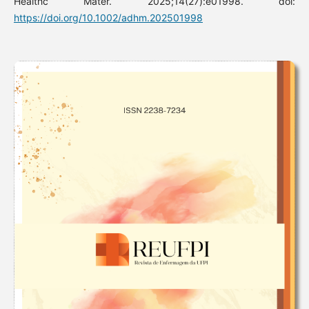
Healthc Mater. 2025;14(27):e01998. doi:
https://doi.org/10.1002/adhm.202501998