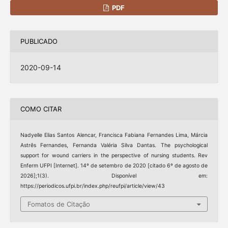
PDF
PUBLICADO
2020-09-14
COMO CITAR
Nadyelle Elias Santos Alencar, Francisca Fabiana Fernandes Lima, Márcia
Astrês Fernandes, Fernanda Valéria Silva Dantas. The psychological
support for wound carriers in the perspective of nursing students. Rev
Enferm UFPI [Internet]. 14º de setembro de 2020 [citado 6º de agosto de
2026];1(3). Disponível em:
https://periodicos.ufpi.br/index.php/reufpi/article/view/43
Fomatos de Citação