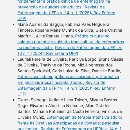
fundamentar a prática clínica de enfermagem na
prevenção de quedas em adultos
,
Revista de
Enfermagem da UFPI: v. 14 n. 1 (2025): Rev Enferm
UFPI
Maria Aparecida Baggio, Fabiana Paes Nogueira
Timoteo, Rosane Meire Munhak da Silva, Gisele Cristina
Manfrini , Aline Renata Hirano,
Prática cultural no
cuidado parental e cuidado transcultural de enfermeiros
ao recém-nascido
,
Revista de Enfermagem da UFPI: v.
13 n. 1 (2024): Rev Enferm UFPI
Laurieli Pereira de Oliveira, Periclys Borgo, Bruna Cássia
de Oliveira, Thailyne da Rocha, Midiã Vanessa dos
Santos Spekalski, Carla Luiza da Silva, Danielle Bordin,
Fatores sociodemográficos associados à polifarmácia
em pessoas idosas hospitalizadas
,
Revista de
Enfermagem da UFPI: v. 14 n. 1 (2025): Rev Enferm
UFPI
Cleton Salbego, Katiane Lima Toledo, Silvana Bastos
Cogo, Elisabeta Albertina Nietsche, Aline Ost dos
Santos, Mariana Kathleen da Costa Ferreira, Vinícius de
Oliveira Muniz,
Enfermagem de terapia intensiva adulto
frente às Diretivas Antecipadas de Vontade: pesquisa
qualitativa
,
Revista de Enfermagem da UFPI: v. 14 n. 1