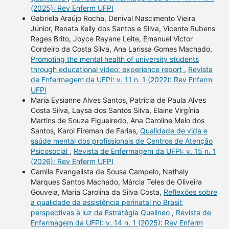
(2025): Rev Enferm UFPI
Gabriela Araújo Rocha, Denival Nascimento Vieira
Júnior, Renata Kelly dos Santos e Silva, Vicente Rubens
Reges Brito, Joyce Rayane Leite, Emanuel Victor
Cordeiro da Costa Silva, Ana Larissa Gomes Machado,
Promoting the mental health of university students
through educational video: experience report
,
Revista
de Enfermagem da UFPI: v. 11 n. 1 (2022): Rev Enferm
UFPI
Maria Eysianne Alves Santos, Patrícia de Paula Alves
Costa Silva, Laysa dos Santos Silva, Elaine Virgínia
Martins de Souza Figueiredo, Ana Caroline Melo dos
Santos, Karol Fireman de Farias,
Qualidade de vida e
saúde mental dos profissionais de Centros de Atenção
Psicosocial
,
Revista de Enfermagem da UFPI: v. 15 n. 1
(2026): Rev Enferm UFPI
Camila Evangelista de Sousa Campelo, Nathaly
Marques Santos Machado, Márcia Teles de Oliveira
Gouveia, Maria Carolina da Silva Costa,
Reflexões sobre
a qualidade da assistência perinatal no Brasil:
perspectivas à luz da Estratégia Qualineo
,
Revista de
Enfermagem da UFPI: v. 14 n. 1 (2025): Rev Enferm