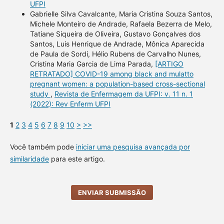
UFPI
Gabrielle Silva Cavalcante, Maria Cristina Souza Santos,
Michele Monteiro de Andrade, Rafaela Bezerra de Melo,
Tatiane Siqueira de Oliveira, Gustavo Gonçalves dos
Santos, Luis Henrique de Andrade, Mônica Aparecida
de Paula de Sordi, Hélio Rubens de Carvalho Nunes,
Cristina Maria Garcia de Lima Parada,
[ARTIGO
RETRATADO] COVID-19 among black and mulatto
pregnant women: a population-based cross-sectional
study
,
Revista de Enfermagem da UFPI: v. 11 n. 1
(2022): Rev Enferm UFPI
1
2
3
4
5
6
7
8
9
10
>
>>
Você também pode
iniciar uma pesquisa avançada por
similaridade
para este artigo.
ENVIAR SUBMISSÃO