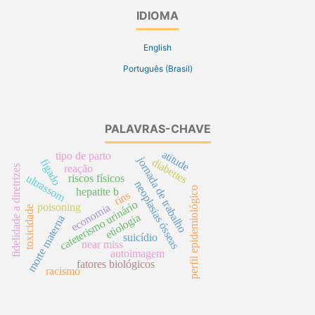
IDIOMA
English
Português (Brasil)
PALAVRAS-CHAVE
atitude
tipo de parto
jornada de trabalho
diabettes
fígado
reação
fidelidade a diretrizes
ultrassom
riscos físicos
neoplasias ósseas
perfil epidemiológico
hepatite b
rins
cateterismo urinário
poisoning
economia
toxicidade
etiologia
morte materna
suicídio
near miss
autoimagem
fatores biológicos
racismo