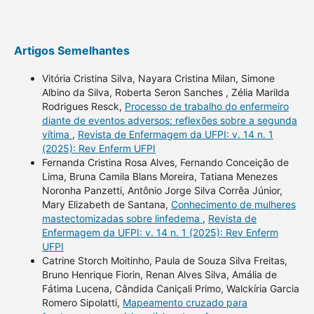
Artigos Semelhantes
Vitória Cristina Silva, Nayara Cristina Milan, Simone
Albino da Silva, Roberta Seron Sanches , Zélia Marilda
Rodrigues Resck,
Processo de trabalho do enfermeiro
diante de eventos adversos: reflexões sobre a segunda
vítima
,
Revista de Enfermagem da UFPI: v. 14 n. 1
(2025): Rev Enferm UFPI
Fernanda Cristina Rosa Alves, Fernando Conceição de
Lima, Bruna Camila Blans Moreira, Tatiana Menezes
Noronha Panzetti, Antônio Jorge Silva Corrêa Júnior,
Mary Elizabeth de Santana,
Conhecimento de mulheres
mastectomizadas sobre linfedema
,
Revista de
Enfermagem da UFPI: v. 14 n. 1 (2025): Rev Enferm
UFPI
Catrine Storch Moitinho, Paula de Souza Silva Freitas,
Bruno Henrique Fiorin, Renan Alves Silva, Amália de
Fátima Lucena, Cândida Caniçali Primo, Walckíria Garcia
Romero Sipolatti,
Mapeamento cruzado para