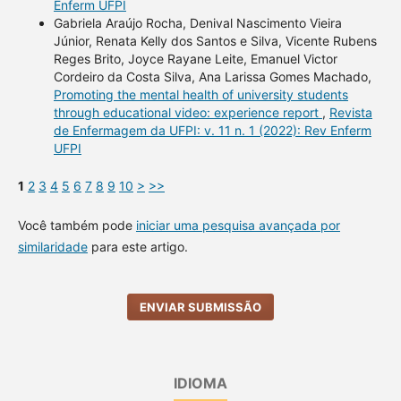
Enferm UFPI
Gabriela Araújo Rocha, Denival Nascimento Vieira
Júnior, Renata Kelly dos Santos e Silva, Vicente Rubens
Reges Brito, Joyce Rayane Leite, Emanuel Victor
Cordeiro da Costa Silva, Ana Larissa Gomes Machado,
Promoting the mental health of university students
through educational video: experience report
,
Revista
de Enfermagem da UFPI: v. 11 n. 1 (2022): Rev Enferm
UFPI
1
2
3
4
5
6
7
8
9
10
>
>>
Você também pode
iniciar uma pesquisa avançada por
similaridade
para este artigo.
ENVIAR SUBMISSÃO
IDIOMA