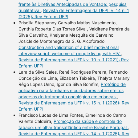
frente às Diretivas Antecipadas de Vontade: pesquisa
qualitativa
,
Revista de Enfermagem da UFPI: v. 14 n. 1
(2025): Rev Enferm UFPI
Priscilla Stephanny Carvalho Matias Nascimento,
Cynthia Roberta Dias Torres Silva , Valdirene Pereira da
Silva Carvalho, Khelyane Mesquita de Carvalho,
Josicleide Montenegro da S. G. Alcoforado,
Construction and validation of a brief motivational
interview script: welcome of people living with HIV
,
Revista de Enfermagem da UFPI: v. 10 n. 1 (2021): Rev
Enferm UFPI
Lara da Silva Sales, René Rodrigues Pereira, Fernando
Conceição de Lima, Elizabeth Teixeira, Thalyta Mariany
Rêgo Lopes Ueno, Igor da Silva Bomfim,
Protótipo de
aplicativo para familiares e cuidadores sobre efeitos
adversos do tratamento oncológico em crianças
,
Revista de Enfermagem da UFPI: v. 15 n. 1 (2026): Rev
Enferm UFPI
Francisco Lucas de Lima Fontes, Ermelinda do Carmo
Valente Caldeira,
Promoção da saúde e controle do
tabaco: um olhar transatlântico entre Brasil e Portugal
,
Revista de Enfermagem da UFPI: v. 14 n. 1 (2025): Rev