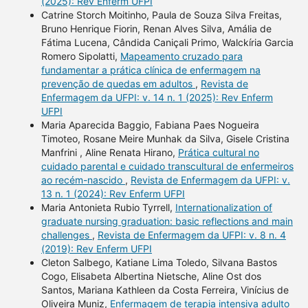
(2025): Rev Enferm UFPI
Catrine Storch Moitinho, Paula de Souza Silva Freitas,
Bruno Henrique Fiorin, Renan Alves Silva, Amália de
Fátima Lucena, Cândida Caniçali Primo, Walckíria Garcia
Romero Sipolatti,
Mapeamento cruzado para
fundamentar a prática clínica de enfermagem na
prevenção de quedas em adultos
,
Revista de
Enfermagem da UFPI: v. 14 n. 1 (2025): Rev Enferm
UFPI
Maria Aparecida Baggio, Fabiana Paes Nogueira
Timoteo, Rosane Meire Munhak da Silva, Gisele Cristina
Manfrini , Aline Renata Hirano,
Prática cultural no
cuidado parental e cuidado transcultural de enfermeiros
ao recém-nascido
,
Revista de Enfermagem da UFPI: v.
13 n. 1 (2024): Rev Enferm UFPI
Maria Antonieta Rubio Tyrrell,
Internationalization of
graduate nursing graduation: basic reflections and main
challenges
,
Revista de Enfermagem da UFPI: v. 8 n. 4
(2019): Rev Enferm UFPI
Cleton Salbego, Katiane Lima Toledo, Silvana Bastos
Cogo, Elisabeta Albertina Nietsche, Aline Ost dos
Santos, Mariana Kathleen da Costa Ferreira, Vinícius de
Oliveira Muniz,
Enfermagem de terapia intensiva adulto