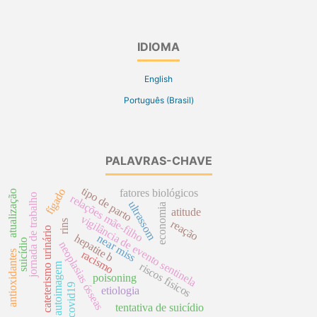
IDIOMA
English
Português (Brasil)
PALAVRAS-CHAVE
tipo de parto
fígado
fatores biológicos
atualização
jornada de trabalho
relações mãe-filho
ultrassom
economia
atitude
vigilância de evento sentinela
rins
reação
cateterismo urinário
hepatite b
near miss
suicídio
neoplasias ósseas
antioxidantes
racismo
autoimagem
riscos físicos
poisoning
covid19
etiologia
tentativa de suicídio