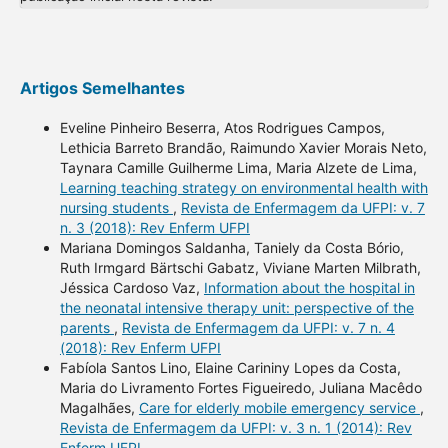
Artigos Semelhantes
Eveline Pinheiro Beserra, Atos Rodrigues Campos,
Lethicia Barreto Brandão, Raimundo Xavier Morais Neto,
Taynara Camille Guilherme Lima, Maria Alzete de Lima,
Learning teaching strategy on environmental health with
nursing students
,
Revista de Enfermagem da UFPI: v. 7
n. 3 (2018): Rev Enferm UFPI
Mariana Domingos Saldanha, Taniely da Costa Bório,
Ruth Irmgard Bärtschi Gabatz, Viviane Marten Milbrath,
Jéssica Cardoso Vaz,
Information about the hospital in
the neonatal intensive therapy unit: perspective of the
parents
,
Revista de Enfermagem da UFPI: v. 7 n. 4
(2018): Rev Enferm UFPI
Fabíola Santos Lino, Elaine Carininy Lopes da Costa,
Maria do Livramento Fortes Figueiredo, Juliana Macêdo
Magalhães,
Care for elderly mobile emergency service
,
Revista de Enfermagem da UFPI: v. 3 n. 1 (2014): Rev
Enferm UFPI