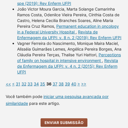
spe (2019): Rev Enferm UFPI
João Victor Moura Garcia, Marta Solange Camarinha
Ramos Costa, Odenilce Vieira Pereira, Cínthia Costa de
Castro, Helena Cecilia Branches Soares, Aline Maria
Pereira Cruz Ramos,
Permanent education in oncology
in a Federal University Hospital
,
Revista de
Enfermagem da UFPI: v. 8 n. 2 (2019): Rev Enferm UFPI
Vagner Ferreira do Nascimento, Monique Maira Maciel,
Alisséia Guimarães Lemes, Angélica Pereira Borges, Ana
Cláudia Pereira Terças, Thalise Yuri Hattori,
Perceptions
of family on hospital in intensive environment
,
Revista
de Enfermagem da UFPI: v. 4 n. 2 (2015): Rev Enferm
UFPI
<<
<
31
32
33
34
35
36
37
38
39
40
>
>>
Você também pode
iniciar uma pesquisa avançada por
similaridade
para este artigo.
ENVIAR SUBMISSÃO