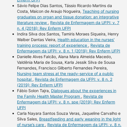
Sávio Felipe Dias Santos, Tássio Ricardo Martins da
Costa, Maicon de Araujo Nogueira,
Teaching of nursing
graduates on organ and tissue donation: an integrative
literature review
,
Revista de Enfermagem da UFPI: v. 7
n. 4 (2018): Rev Enferm UFPI
Indira Silva dos Santos, Tamiris Moraes Siqueira, Henry
Walber Dantas Vieira,
Health education in the nurses'
training process: report of experience
,
Revista de
Enfermagem da UFPI: v. 8 n. 1 (2019): Rev Enferm UFPI
Danielle Alves Falcão, Alana Mara Almeida Macedo,
Valdênia Maria de Sousa, Karla Jessik Silva de Sousa
Fernandes, Francisco Gilberto Fernandes Pereira,
Nursing team stress at the ready-service of a public
hospital
,
Revista de Enfermagem da UFPI: v. 8 n. 2
(2019): Rev Enferm UFPI
Fábio Solon Tajra,
Dialogues about the experiences in
the Family Health Master Program
,
Revista de
Enfermagem da UFPI: v. 8 n. spe (2019): Rev Enferm
UFPI
Carla Nayara Santos Souza Veras, Jaqueline Carvalho e
Silva Sales,
Breastfeeding and early weaning in the light
of nurse’s care
,
Revista de Enfermagem da UFPI: v. 8 n.