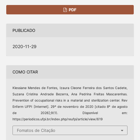
PDF
PUBLICADO
2020-11-29
COMO CITAR
Klessiane Mendes de Fontes, Izaura Cleone Ferreira dos Santos Cadete,
Suzana Cristina Andrade Bezerra, Ana Pedrina Freitas Mascarenhas.
Prevention of occupational risks in a material and sterilization center. Rev
Enferm UFPI [Internet]. 29º de novembro de 2020 [citado 8º de agosto
de 2026];9(1). Disponível em:
https://periodicos.ufpi.br/index.php/reufpi/article/view/619
Fomatos de Citação