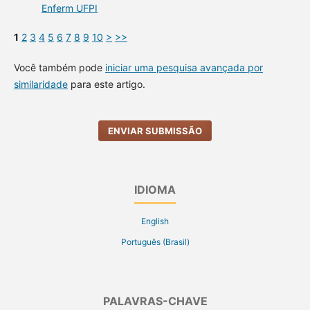
Enferm UFPI
1
2
3
4
5
6
7
8
9
10
>
>>
Você também pode
iniciar uma pesquisa avançada por
similaridade
para este artigo.
ENVIAR SUBMISSÃO
IDIOMA
English
Português (Brasil)
PALAVRAS-CHAVE