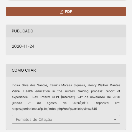
PDF
PUBLICADO
2020-11-24
COMO CITAR
Indira Silva dos Santos, Tamiris Moraes Siqueira, Henry Walber Dantas
Vieira. Health education in the nurses’ training process: report of
experience . Rev Enferm UFPI [Internet]. 24º de novembro de 2020
[citado 7º de agosto de 2026];8(1). Disponível em:
https://periodicos.ufpi.br/index.php/reufpi/article/view/545
Fomatos de Citação