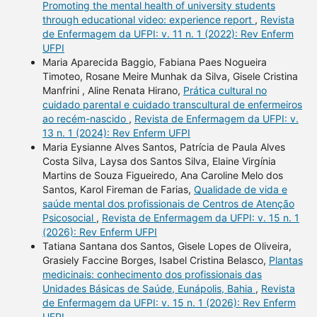
Promoting the mental health of university students
through educational video: experience report
,
Revista
de Enfermagem da UFPI: v. 11 n. 1 (2022): Rev Enferm
UFPI
Maria Aparecida Baggio, Fabiana Paes Nogueira
Timoteo, Rosane Meire Munhak da Silva, Gisele Cristina
Manfrini , Aline Renata Hirano,
Prática cultural no
cuidado parental e cuidado transcultural de enfermeiros
ao recém-nascido
,
Revista de Enfermagem da UFPI: v.
13 n. 1 (2024): Rev Enferm UFPI
Maria Eysianne Alves Santos, Patrícia de Paula Alves
Costa Silva, Laysa dos Santos Silva, Elaine Virgínia
Martins de Souza Figueiredo, Ana Caroline Melo dos
Santos, Karol Fireman de Farias,
Qualidade de vida e
saúde mental dos profissionais de Centros de Atenção
Psicosocial
,
Revista de Enfermagem da UFPI: v. 15 n. 1
(2026): Rev Enferm UFPI
Tatiana Santana dos Santos, Gisele Lopes de Oliveira,
Grasiely Faccine Borges, Isabel Cristina Belasco,
Plantas
medicinais: conhecimento dos profissionais das
Unidades Básicas de Saúde, Eunápolis, Bahia
,
Revista
de Enfermagem da UFPI: v. 15 n. 1 (2026): Rev Enferm
UFPI