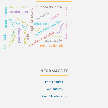
nutrição do idoso
hemodialíse
morte materna
fidelidade a diretrizes
neoplasias ósseas
autoimagem
economia
racismo
riscos físicos
fígado
cateterismo urinário
hepatite b
ultrassom
covid19
rins
reação
poisoning
near miss
jornada de trabalho
suicídio
toxicidade
diabettes
atitude
atualização
tentativa de suicídio
INFORMAÇÕES
Para Leitores
Para Autores
Para Bibliotecários