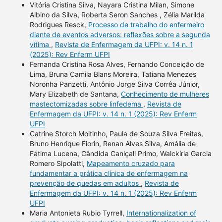
Vitória Cristina Silva, Nayara Cristina Milan, Simone
Albino da Silva, Roberta Seron Sanches , Zélia Marilda
Rodrigues Resck,
Processo de trabalho do enfermeiro
diante de eventos adversos: reflexões sobre a segunda
vítima
,
Revista de Enfermagem da UFPI: v. 14 n. 1
(2025): Rev Enferm UFPI
Fernanda Cristina Rosa Alves, Fernando Conceição de
Lima, Bruna Camila Blans Moreira, Tatiana Menezes
Noronha Panzetti, Antônio Jorge Silva Corrêa Júnior,
Mary Elizabeth de Santana,
Conhecimento de mulheres
mastectomizadas sobre linfedema
,
Revista de
Enfermagem da UFPI: v. 14 n. 1 (2025): Rev Enferm
UFPI
Catrine Storch Moitinho, Paula de Souza Silva Freitas,
Bruno Henrique Fiorin, Renan Alves Silva, Amália de
Fátima Lucena, Cândida Caniçali Primo, Walckíria Garcia
Romero Sipolatti,
Mapeamento cruzado para
fundamentar a prática clínica de enfermagem na
prevenção de quedas em adultos
,
Revista de
Enfermagem da UFPI: v. 14 n. 1 (2025): Rev Enferm
UFPI
Maria Antonieta Rubio Tyrrell,
Internationalization of