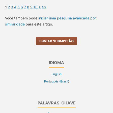
1
2
3
4
5
6
7
8
9
10
>
>>
Você também pode
iniciar uma pesquisa avançada por
similaridade
para este artigo.
ENVIAR SUBMISSÃO
IDIOMA
English
Português (Brasil)
PALAVRAS-CHAVE