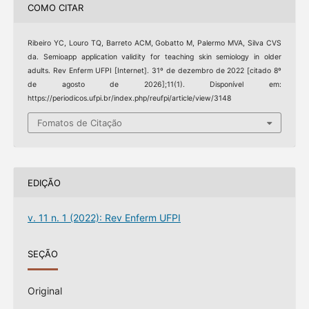
COMO CITAR
Ribeiro YC, Louro TQ, Barreto ACM, Gobatto M, Palermo MVA, Silva CVS
da. Semioapp application validity for teaching skin semiology in older
adults. Rev Enferm UFPI [Internet]. 31º de dezembro de 2022 [citado 8º
de agosto de 2026];11(1). Disponível em:
https://periodicos.ufpi.br/index.php/reufpi/article/view/3148
Fomatos de Citação
EDIÇÃO
v. 11 n. 1 (2022): Rev Enferm UFPI
SEÇÃO
Original