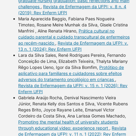
graduate nursing graduation: basic reflections and main
challenges
,
Revista de Enfermagem da UFPI: v. 8 n. 4
(2019): Rev Enferm UFPI
Maria Aparecida Baggio, Fabiana Paes Nogueira
Timoteo, Rosane Meire Munhak da Silva, Gisele Cristina
Manfrini , Aline Renata Hirano,
Prática cultural no
cuidado parental e cuidado transcultural de enfermeiros
ao recém-nascido
,
Revista de Enfermagem da UFPI: v.
13 n. 1 (2024): Rev Enferm UFPI
Lara da Silva Sales, René Rodrigues Pereira, Fernando
Conceição de Lima, Elizabeth Teixeira, Thalyta Mariany
Rêgo Lopes Ueno, Igor da Silva Bomfim,
Protótipo de
aplicativo para familiares e cuidadores sobre efeitos
adversos do tratamento oncológico em crianças
,
Revista de Enfermagem da UFPI: v. 15 n. 1 (2026): Rev
Enferm UFPI
Gabriela Araújo Rocha, Denival Nascimento Vieira
Júnior, Renata Kelly dos Santos e Silva, Vicente Rubens
Reges Brito, Joyce Rayane Leite, Emanuel Victor
Cordeiro da Costa Silva, Ana Larissa Gomes Machado,
Promoting the mental health of university students
through educational video: experience report
,
Revista
de Enfermagem da UFPI: v. 11 n. 1 (2022): Rev Enferm