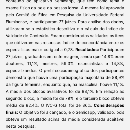
conteúdo do aplicativo Semioapp, que tem como tema o
exame físico da pele da pessoa idosa. A mesma foi aprovada
pelo Comitê de Ética em Pesquisa da Universidade Federal
Fluminense, e participaram 27 juízes. Para análise dos dados,
utilizaram-se a estatística descritiva e o cálculo do Índice de
Validade de Conteúdo. Foram considerados validados os itens
que obtiveram nas respostas índice de concordância entre os
especialistas maior ou igual a 0,78.
Resultados:
Participaram
27 juízes, graduados em enfermagem, sendo que 14,8% eram
doutores, 11,1%, mestres, 59,3%, especialistas e 14,8%,
especializandos. O perfil sociodemográfico dos participantes
demonstra que houve uma participação majoritária de 88,9%
da figura feminina, enquanto que, na masculina, houve 11,1%.
A média dos blocos avaliativos foi de 88,1%. Em relação ao
segundo bloco, a média foi de 79%, e o terceiro bloco obteve
média de 82,4%. O IVC-G total foi de 86%.
Considerações
finais:
O objetivo foi alcançado, e o Semioapp, validado, pois
obteve um resultado acima da média considerada aceitável
nesta pesquisa.