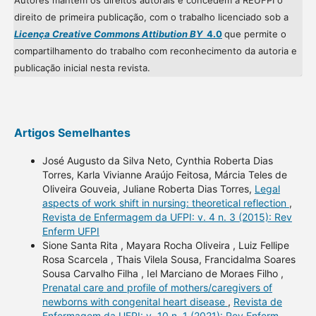
Autores mantém os direitos autorais e concedem à REUFPI o
direito de primeira publicação, com o trabalho licenciado sob a
Licença Creative Commons Attibution BY
4.0
que permite o
compartilhamento do trabalho com reconhecimento da autoria e
publicação inicial nesta revista.
Artigos Semelhantes
José Augusto da Silva Neto, Cynthia Roberta Dias
Torres, Karla Vivianne Araújo Feitosa, Márcia Teles de
Oliveira Gouveia, Juliane Roberta Dias Torres,
Legal
aspects of work shift in nursing: theoretical reflection
,
Revista de Enfermagem da UFPI: v. 4 n. 3 (2015): Rev
Enferm UFPI
Sione Santa Rita , Mayara Rocha Oliveira , Luiz Fellipe
Rosa Scarcela , Thais Vilela Sousa, Francidalma Soares
Sousa Carvalho Filha , Iel Marciano de Moraes Filho ,
Prenatal care and profile of mothers/caregivers of
newborns with congenital heart disease
,
Revista de
Enfermagem da UFPI: v. 10 n. 1 (2021): Rev Enferm