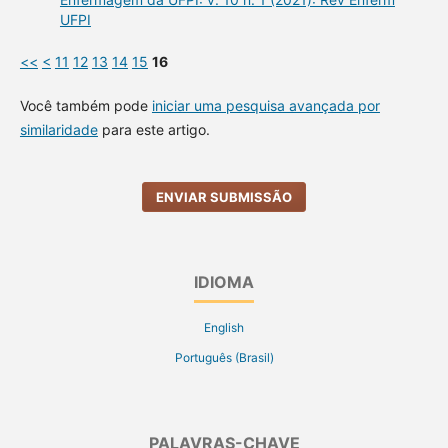
UFPI
<<
<
11
12
13
14
15
16
Você também pode
iniciar uma pesquisa avançada por
similaridade
para este artigo.
ENVIAR SUBMISSÃO
IDIOMA
English
Português (Brasil)
PALAVRAS-CHAVE