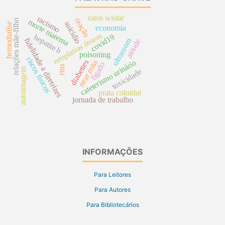
ratos wistar
racismo
reação
morte materna
relações mãe-filho
suicídio
hemodialíse
economia
neoplasias ósseas
hepatite b
covid19
fidelidade a diretrizes
ultrassom
atitude
poisoning
riscos físicos
near miss
cateterismo urinário
diabettes
fígado
rins
autoimagem
toxicidade
prata coloidal
jornada de trabalho
INFORMAÇÕES
Para Leitores
Para Autores
Para Bibliotecários