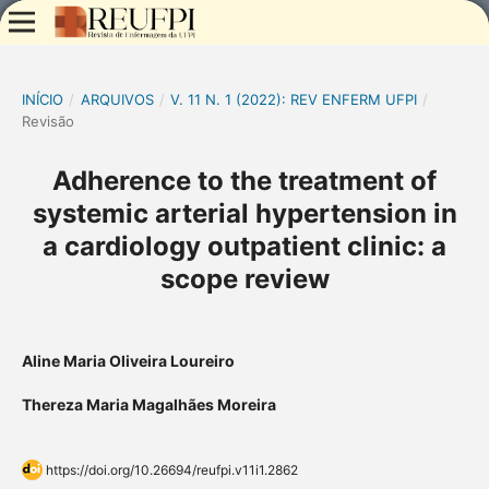
INÍCIO
/
ARQUIVOS
/
V. 11 N. 1 (2022): REV ENFERM UFPI
/
Revisão
Adherence to the treatment of
systemic arterial hypertension in
a cardiology outpatient clinic: a
scope review
Aline Maria Oliveira Loureiro
Thereza Maria Magalhães Moreira
https://doi.org/10.26694/reufpi.v11i1.2862