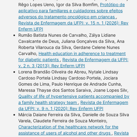
Rêgo Lopes Ueno, Igor da Silva Bomfim,
Protótipo de
aplicativo para familiares e cuidadores sobre efeitos
adversos do tratamento oncológico em crianças
,
Revista de Enfermagem da UFPI: v. 15 n. 1 (2026): Rev
Enferm UFPI
Rumão Batista Nunes de Carvalho, Zálya Lidiane
Cavalcante de Deus, Juliana Gonçalves da Silva, Ana
Roberta Vilarouca da Silva, Gerdane Celene Nunes
Carvalho,
Health education in adherence to treatment
for diabetic patients
,
Revista de Enfermagem da UFPI:
v. 2 n. 3 (2013): Rev Enferm UFPI
Lorena Brandão Oliveira de Abreu, Nytale Lindsay
Cardoso Portela Lindsay Cardoso Portela, Jociara
Gomes de Lima, Paulo Henrique de Andrade Cunha,
Maressa Thayse dos Santos Saraiva, Joane Lopes Silv,
Quality of life of hypertensive patients accompanied by
a family health strategy team
,
Revista de Enfermagem
da UFPI: v. 9 n. 1 (2020): Rev Enferm UFPI
Márcia Daiane Ferreira da Silva, Danielle de Souza Silva
Varela, Claudete Ferreira de Souza Monteiro,
Characterization of the healthcare network for the
assistance of users of alcohol and other drugs
,
Revista