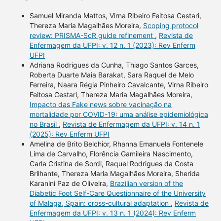
Samuel Miranda Mattos, Virna Ribeiro Feitosa Cestari,
Thereza Maria Magalhães Moreira,
Scoping protocol
review: PRISMA-ScR guide refinement
,
Revista de
Enfermagem da UFPI: v. 12 n. 1 (2023): Rev Enferm
UFPI
Adriana Rodrigues da Cunha, Thiago Santos Garces,
Roberta Duarte Maia Barakat, Sara Raquel de Melo
Ferreira, Naara Régia Pinheiro Cavalcante, Virna Ribeiro
Feitosa Cestari, Thereza Maria Magalhães Moreira,
Impacto das Fake news sobre vacinação na
mortalidade por COVID-19: uma análise epidemiológica
no Brasil
,
Revista de Enfermagem da UFPI: v. 14 n. 1
(2025): Rev Enferm UFPI
Amelina de Brito Belchior, Rhanna Emanuela Fontenele
Lima de Carvalho, Florência Gamileira Nascimento,
Carla Cristina de Sordi, Raquel Rodrigues da Costa
Brilhante, Thereza Maria Magalhães Moreira, Sherida
Karanini Paz de Oliveira,
Brazilian version of the
Diabetic Foot Self-Care Questionnaire of the University
of Malaga, Spain: cross-cultural adaptation
,
Revista de
Enfermagem da UFPI: v. 13 n. 1 (2024): Rev Enferm