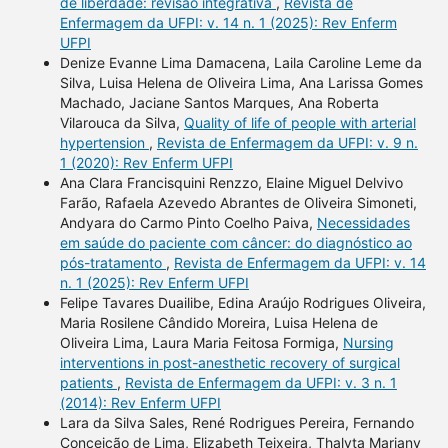
de liberdade: revisão integrativa
,
Revista de
Enfermagem da UFPI: v. 14 n. 1 (2025): Rev Enferm
UFPI
Denize Evanne Lima Damacena, Laila Caroline Leme da
Silva, Luisa Helena de Oliveira Lima, Ana Larissa Gomes
Machado, Jaciane Santos Marques, Ana Roberta
Vilarouca da Silva,
Quality of life of people with arterial
hypertension
,
Revista de Enfermagem da UFPI: v. 9 n.
1 (2020): Rev Enferm UFPI
Ana Clara Francisquini Renzzo, Elaine Miguel Delvivo
Farão, Rafaela Azevedo Abrantes de Oliveira Simoneti,
Andyara do Carmo Pinto Coelho Paiva,
Necessidades
em saúde do paciente com câncer: do diagnóstico ao
pós-tratamento
,
Revista de Enfermagem da UFPI: v. 14
n. 1 (2025): Rev Enferm UFPI
Felipe Tavares Duailibe, Edina Araújo Rodrigues Oliveira,
Maria Rosilene Cândido Moreira, Luisa Helena de
Oliveira Lima, Laura Maria Feitosa Formiga,
Nursing
interventions in post-anesthetic recovery of surgical
patients
,
Revista de Enfermagem da UFPI: v. 3 n. 1
(2014): Rev Enferm UFPI
Lara da Silva Sales, René Rodrigues Pereira, Fernando
Conceição de Lima, Elizabeth Teixeira, Thalyta Mariany