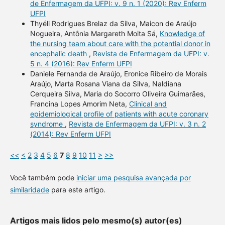
de Enfermagem da UFPI: v. 9 n. 1 (2020): Rev Enferm
UFPI
Thyéli Rodrigues Brelaz da Silva, Maicon de Araújo
Nogueira, Antônia Margareth Moita Sá,
Knowledge of
the nursing team about care with the potential donor in
encephalic death
,
Revista de Enfermagem da UFPI: v.
5 n. 4 (2016): Rev Enferm UFPI
Daniele Fernanda de Araújo, Eronice Ribeiro de Morais
Araújo, Marta Rosana Viana da Silva, Naldiana
Cerqueira Silva, Maria do Socorro Oliveira Guimarães,
Francina Lopes Amorim Neta,
Clinical and
epidemiological profile of patients with acute coronary
syndrome
,
Revista de Enfermagem da UFPI: v. 3 n. 2
(2014): Rev Enferm UFPI
<<
<
2
3
4
5
6
7
8
9
10
11
>
>>
Você também pode
iniciar uma pesquisa avançada por
similaridade
para este artigo.
Artigos mais lidos pelo mesmo(s) autor(es)