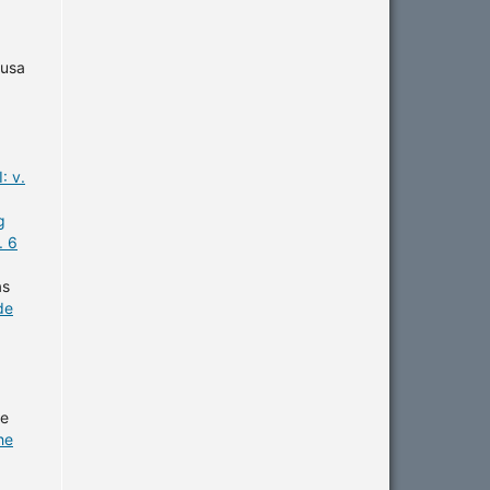
ousa
: v.
g
. 6
as
de
de
he