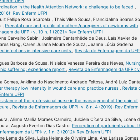
 Enferm UFPI
dination in the Health Attention Network: a challenge to be faced
,
(2016): Rev Enferm UFPI
Luiz Fellipe Rosa Scarcela , Thais Vilela Sousa, Francidalma Soares S
o ,
Prenatal care and profile of mothers/caregivers of newborns with
magem da UFPI: v. 10 n. 1 (2021): Rev Enferm UFPI
Alayne Carvalho Sabini, Josimeire Cantanhêde de Deus, Laís Xavier de
avares Hang, Caren Juliana Moura de Souza, Jeanne Lúcia Gadelha
ed infections in intensive care units
,
Revista de Enfermagem da UFPI
rigues Barbosa de Sousa, Nisleide Vanessa Pereira das Neves,
Nursin
hic suffering: experience report
,
Revista de Enfermagem da UFPI: v
ura Gomes, Ankilma do Nascimento Andrade Feitosa, André Luiz Dant
r therapy low intensity in wound care and practice nurses
,
Revista 
 Enferm UFPI
sistance of the professional nurse in the management of the pain of
 cure
,
Revista de Enfermagem da UFPI: v. 8 n. 4 (2019): Rev Enferm
a, Alinne Marília Moraes Carneiro, Julciele Cícera da Silva, Loane 
oura, Augusto Everton Dias Castro,
Perception of parturients about t
Enfermagem da UFPI: v. 1 n. 3 (2012): Rev Enferm UFPI
ne Leme da Silva, Luisa Helena de Oliveira Lima, Ana Larissa Gomes