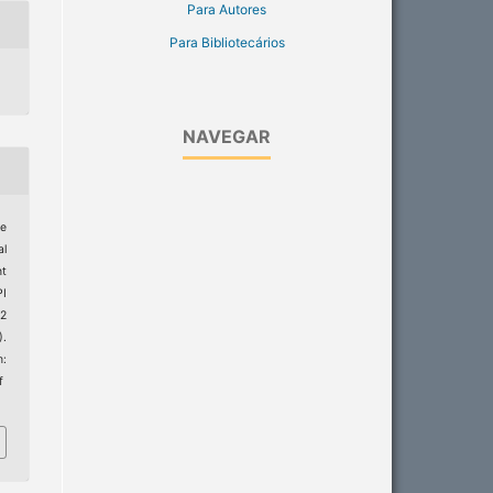
Para Autores
Para Bibliotecários
NAVEGAR
ce
al
nt
PI
22
).
:
f