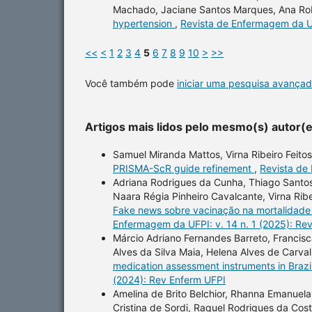
Machado, Jaciane Santos Marques, Ana Rob
hypertension
,
Revista de Enfermagem da UF
<<
<
1
2
3
4
5
6
7
8
9
10
>
>>
Você também pode
iniciar uma pesquisa avançad
Artigos mais lidos pelo mesmo(s) autor(
Samuel Miranda Mattos, Virna Ribeiro Feito
PRISMA-ScR guide refinement
,
Revista de
Adriana Rodrigues da Cunha, Thiago Santos
Naara Régia Pinheiro Cavalcante, Virna Rib
Fake news sobre vacinação na mortalidade 
Enfermagem da UFPI: v. 14 n. 1 (2025): Re
Márcio Adriano Fernandes Barreto, Francisca
Alves da Silva Maia, Helena Alves de Carv
medication assessment instruments in Brazil
(2024): Rev Enferm UFPI
Amelina de Brito Belchior, Rhanna Emanuela
Cristina de Sordi, Raquel Rodrigues da Cos