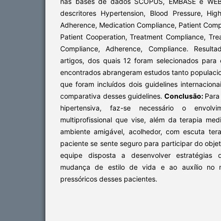
nas bases de dados SCOPUS, EMBASE e WEB
descritores Hypertension, Blood Pressure, Hig
Adherence, Medication Compliance, Patient Comp
Patient Cooperation, Treatment Compliance, Tre
Compliance, Adherence, Compliance. Resulta
artigos, dos quais 12 foram selecionados para 
encontrados abrangeram estudos tanto populacio
que foram incluídos dois guidelines internacion
comparativa desses guidelines.
Conclusão:
Para
hipertensiva, faz-se necessário o envol
multiprofissional que vise, além da terapia m
ambiente amigável, acolhedor, com escuta ter
paciente se sente seguro para participar do obje
equipe disposta a desenvolver estratégias
mudança de estilo de vida e ao auxílio no m
pressóricos desses pacientes.