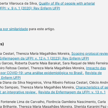
erta Vilarouca da Silva,
Quality of life of people with arterial
PI: v. 9 n. 1 (2020): Rev Enferm UFPI
a por similaridade
para este artigo.
es)
sa Cestari, Thereza Maria Magalhães Moreira,
Scoping protocol revie
 Enfermagem da UFPI: v. 12 n. 1 (2023): Rev Enferm UFPI
 Garces, Roberta Duarte Maia Barakat, Sara Raquel de Melo Ferreira
eiro Feitosa Cestari, Thereza Maria Magalhães Moreira,
Impacto das
por COVID-19: uma análise epidemiológica no Brasil
,
Revista de
v Enferm UFPI
 Diana da Silva Negreiros, Virna Ribeiro Feitosa Cestari, Clécio Andr
alho Sampaio, Thereza Maria Magalhães Moreira,
Characteristics of se
: an integrative review
,
Revista de Enfermagem da UFPI: v. 13 n. 1
 Fontenele Lima de Carvalho, Florência Gamileira Nascimento, Carla
ta Brilhante, Thereza Maria Magalhães Moreira, Sherida Karanini Paz