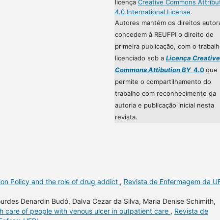
licença
Creative Commons Attribu
4.0 International License
.
Autores mantém os direitos autor
concedem à REUFPI o direito de
primeira publicação, com o trabal
licenciado sob a
Licença Creative
Commons Attibution BY
4.0
que
permite o compartilhamento do
trabalho com reconhecimento da
autoria e publicação inicial nesta
revista.
n Policy and the role of drug addict
,
Revista de Enfermagem da UF
ourdes Denardin Budó, Dalva Cezar da Silva, Maria Denise Schimith,
h care of people with venous ulcer in outpatient care
,
Revista de