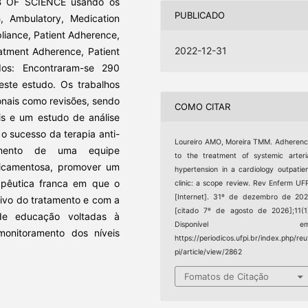
 OF SCIENCE usando os
PUBLICADO
h, Ambulatory, Medication
liance, Patient Adherence,
2022-12-31
atment Adherence, Patient
dos: Encontraram-se 290
este estudo. Os trabalhos
nais como revisões, sendo
COMO CITAR
ais e um estudo de análise
 o sucesso da terapia anti-
Loureiro AMO, Moreira TMM. Adheren
vimento de uma equipe
to the treatment of systemic arteri
edicamentosa, promover um
hypertension in a cardiology outpatie
apêutica franca em que o
clinic: a scope review. Rev Enferm UF
[Internet]. 31º de dezembro de 20
tivo do tratamento e com a
[citado 7º de agosto de 2026];11(1
 de educação voltadas à
Disponível em
onitoramento dos níveis
https://periodicos.ufpi.br/index.php/reu
pi/article/view/2862
Fomatos de Citação