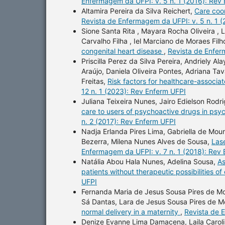
Enfermagem da UFPI: v. 5 n. 1 (2016): Rev
Altamira Pereira da Silva Reichert,
Care coor
Revista de Enfermagem da UFPI: v. 5 n. 1 
Sione Santa Rita , Mayara Rocha Oliveira , 
Carvalho Filha , Iel Marciano de Moraes Filh
congenital heart disease
,
Revista de Enfer
Priscilla Perez da Silva Pereira, Andriely 
Araújo, Daniela Oliveira Pontes, Adriana T
Freitas,
Risk factors for healthcare-associat
12 n. 1 (2023): Rev Enferm UFPI
Juliana Teixeira Nunes, Jairo Edielson Rod
care to users of psychoactive drugs in psyc
n. 2 (2017): Rev Enferm UFPI
Nadja Erlanda Pires Lima, Gabriella de Mo
Bezerra, Milena Nunes Alves de Sousa,
Lase
Enfermagem da UFPI: v. 7 n. 1 (2018): Rev
Natália Abou Hala Nunes, Adelina Sousa,
As
patients without therapeutic possibilities of
UFPI
Fernanda Maria de Jesus Sousa Pires de Mour
Sá Dantas, Lara de Jesus Sousa Pires de M
normal delivery in a maternity
,
Revista de 
Denize Evanne Lima Damacena, Laila Caroli