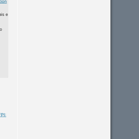
tion
ais e
ho
PI: