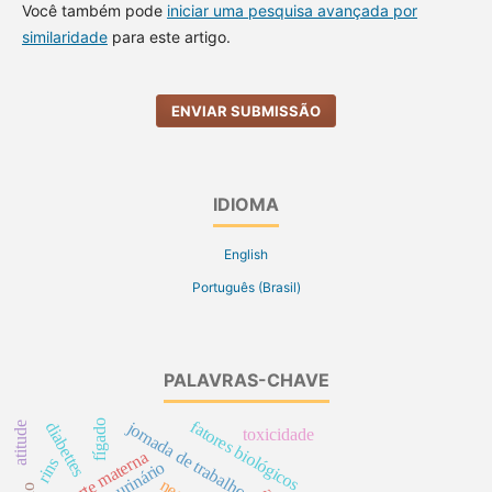
Você também pode
iniciar uma pesquisa avançada por
similaridade
para este artigo.
ENVIAR SUBMISSÃO
IDIOMA
English
Português (Brasil)
PALAVRAS-CHAVE
fatores biológicos
fígado
diabettes
jornada de trabalho
atitude
toxicidade
morte materna
rins