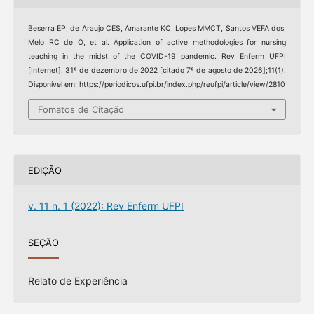
Beserra EP, de Araujo CES, Amarante KC, Lopes MMCT, Santos VEFA dos,
Melo RC de O, et al. Application of active methodologies for nursing
teaching in the midst of the COVID-19 pandemic. Rev Enferm UFPI
[Internet]. 31º de dezembro de 2022 [citado 7º de agosto de 2026];11(1).
Disponível em: https://periodicos.ufpi.br/index.php/reufpi/article/view/2810
Fomatos de Citação
EDIÇÃO
v. 11 n. 1 (2022): Rev Enferm UFPI
SEÇÃO
Relato de Experiência