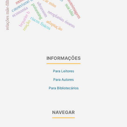
cateterismo urinário
near miss
relações mãe-filho
autoimagem
ultrassom
poisoning
suicídio
economia
neoplasias ósseas
hepatite b
riscos físicos
adaptação
reação
INFORMAÇÕES
Para Leitores
Para Autores
Para Bibliotecários
NAVEGAR