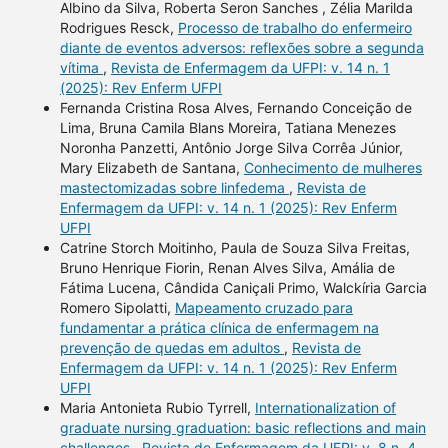
Albino da Silva, Roberta Seron Sanches , Zélia Marilda
Rodrigues Resck,
Processo de trabalho do enfermeiro
diante de eventos adversos: reflexões sobre a segunda
vítima
,
Revista de Enfermagem da UFPI: v. 14 n. 1
(2025): Rev Enferm UFPI
Fernanda Cristina Rosa Alves, Fernando Conceição de
Lima, Bruna Camila Blans Moreira, Tatiana Menezes
Noronha Panzetti, Antônio Jorge Silva Corrêa Júnior,
Mary Elizabeth de Santana,
Conhecimento de mulheres
mastectomizadas sobre linfedema
,
Revista de
Enfermagem da UFPI: v. 14 n. 1 (2025): Rev Enferm
UFPI
Catrine Storch Moitinho, Paula de Souza Silva Freitas,
Bruno Henrique Fiorin, Renan Alves Silva, Amália de
Fátima Lucena, Cândida Caniçali Primo, Walckíria Garcia
Romero Sipolatti,
Mapeamento cruzado para
fundamentar a prática clínica de enfermagem na
prevenção de quedas em adultos
,
Revista de
Enfermagem da UFPI: v. 14 n. 1 (2025): Rev Enferm
UFPI
Maria Antonieta Rubio Tyrrell,
Internationalization of
graduate nursing graduation: basic reflections and main
challenges
,
Revista de Enfermagem da UFPI: v. 8 n. 4