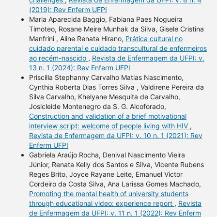
(2019): Rev Enferm UFPI
Maria Aparecida Baggio, Fabiana Paes Nogueira
Timoteo, Rosane Meire Munhak da Silva, Gisele Cristina
Manfrini , Aline Renata Hirano,
Prática cultural no
cuidado parental e cuidado transcultural de enfermeiros
ao recém-nascido
,
Revista de Enfermagem da UFPI: v.
13 n. 1 (2024): Rev Enferm UFPI
Priscilla Stephanny Carvalho Matias Nascimento,
Cynthia Roberta Dias Torres Silva , Valdirene Pereira da
Silva Carvalho, Khelyane Mesquita de Carvalho,
Josicleide Montenegro da S. G. Alcoforado,
Construction and validation of a brief motivational
interview script: welcome of people living with HIV
,
Revista de Enfermagem da UFPI: v. 10 n. 1 (2021): Rev
Enferm UFPI
Gabriela Araújo Rocha, Denival Nascimento Vieira
Júnior, Renata Kelly dos Santos e Silva, Vicente Rubens
Reges Brito, Joyce Rayane Leite, Emanuel Victor
Cordeiro da Costa Silva, Ana Larissa Gomes Machado,
Promoting the mental health of university students
through educational video: experience report
,
Revista
de Enfermagem da UFPI: v. 11 n. 1 (2022): Rev Enferm