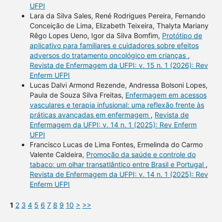
UFPI
Lara da Silva Sales, René Rodrigues Pereira, Fernando
Conceição de Lima, Elizabeth Teixeira, Thalyta Mariany
Rêgo Lopes Ueno, Igor da Silva Bomfim,
Protótipo de
aplicativo para familiares e cuidadores sobre efeitos
adversos do tratamento oncológico em crianças
,
Revista de Enfermagem da UFPI: v. 15 n. 1 (2026): Rev
Enferm UFPI
Lucas Dalvi Armond Rezende, Andressa Bolsoni Lopes,
Paula de Souza Silva Freitas,
Enfermagem em acessos
vasculares e terapia infusional: uma reflexão frente às
práticas avançadas em enfermagem
,
Revista de
Enfermagem da UFPI: v. 14 n. 1 (2025): Rev Enferm
UFPI
Francisco Lucas de Lima Fontes, Ermelinda do Carmo
Valente Caldeira,
Promoção da saúde e controle do
tabaco: um olhar transatlântico entre Brasil e Portugal
,
Revista de Enfermagem da UFPI: v. 14 n. 1 (2025): Rev
Enferm UFPI
1
2
3
4
5
6
7
8
9
10
>
>>