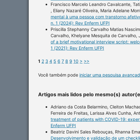
Francisco Marcelo Leandro Cavalcante, Ta
, Eliany Nazaré Oliveira, Maria Adelane Mon
mental à uma pessoa com transtorno afetivo
n. 1 (2024): Rev Enferm UFPI
Priscilla Stephanny Carvalho Matias Nascime
Carvalho, Khelyane Mesquita de Carvalho, 
of a brief motivational interview script: we
1 (2021): Rev Enferm UFPI
1
2
3
4
5
6
7
8
9
10
>
>>
Você também pode
iniciar uma pesquisa avançad
Artigos mais lidos pelo mesmo(s) autor(
Adriano da Costa Belarmino, Cleiton Machad
Ferreira de Freitas, Larissa Alves Cunha, An
treatment of patients with COVID-19: expe
Enferm UFPI
Beatriz Davini Sales Rebouças, Rhanna Eman
Desenvolvimento e validação de um checkli