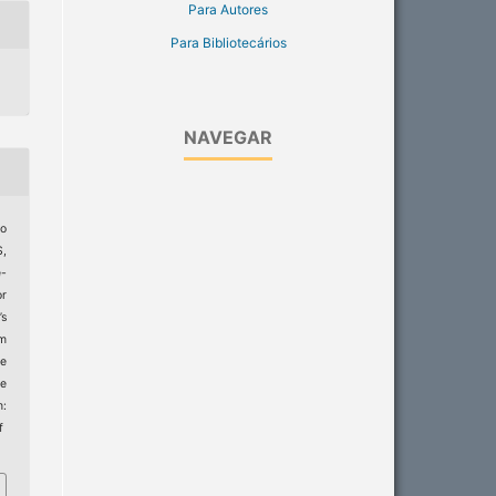
Para Autores
Para Bibliotecários
NAVEGAR
io
,
-
r
’s
rm
de
e
:
f