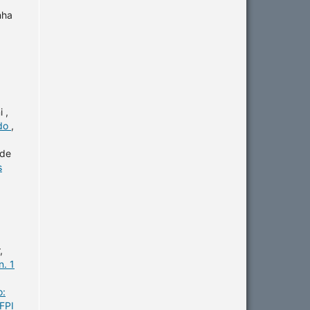
nha
 ,
ido
,
 de
s
,
n. 1
o:
FPI