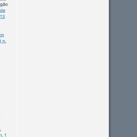
agão
úde
 13
on
 n.
v
,
n. 1