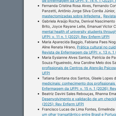
de Enfermagem da UFPI: v. 14 n. 1 (2025):
Fernanda Cristina Rosa Alves, Fernando Co
Panzetti, Antônio Jorge Silva Corrêa Júnior
mastectomizadas sobre linfedema
,
Revista
Gabriela Araújo Rocha, Denival Nascimento 
Brito, Joyce Rayane Leite, Emanuel Victor
mental health of university students throug
UFPI: v. 11 n. 1 (2022): Rev Enferm UFPI
Maria Aparecida Baggio, Fabiana Paes Nogue
Aline Renata Hirano,
Prática cultural no cu
Revista de Enfermagem da UFPI: v. 13 n. 1
Maria Eysianne Alves Santos, Patrícia de Pau
Souza Figueiredo, Ana Caroline Melo dos Sa
profissionais de Centros de Atenção Psicos
UFPI
Tatiana Santana dos Santos, Gisele Lopes de
medicinais: conhecimento dos profissionai
Enfermagem da UFPI: v. 15 n. 1 (2026): Re
Beatriz Davini Sales Rebouças, Rhanna Eman
Desenvolvimento e validação de um checkli
(2025): Rev Enferm UFPI
Francisco Lucas de Lima Fontes, Ermelinda
um olhar transatlântico entre Brasil e Portu