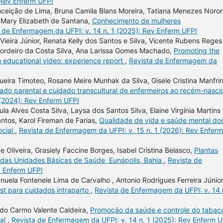
 Rev Enferm UFPI
nceição de Lima, Bruna Camila Blans Moreira, Tatiana Menezes Noro
, Mary Elizabeth de Santana,
Conhecimento de mulheres
 de Enfermagem da UFPI: v. 14 n. 1 (2025): Rev Enferm UFPI
Vieira Júnior, Renata Kelly dos Santos e Silva, Vicente Rubens Reges
 Cordeiro da Costa Silva, Ana Larissa Gomes Machado,
Promoting the
h educational video: experience report
,
Revista de Enfermagem da
ira Timoteo, Rosane Meire Munhak da Silva, Gisele Cristina Manfrini
idado parental e cuidado transcultural de enfermeiros ao recém-nasc
 (2024): Rev Enferm UFPI
la Alves Costa Silva, Laysa dos Santos Silva, Elaine Virgínia Martins
ntos, Karol Fireman de Farias,
Qualidade de vida e saúde mental do
ocial
,
Revista de Enfermagem da UFPI: v. 15 n. 1 (2026): Rev Enferm
 Oliveira, Grasiely Faccine Borges, Isabel Cristina Belasco,
Plantas
s das Unidades Básicas de Saúde, Eunápolis, Bahia
,
Revista de
v Enferm UFPI
uela Fontenele Lima de Carvalho , Antonio Rodrigues Ferreira Júnior
st para cuidados intraparto
,
Revista de Enfermagem da UFPI: v. 14 
 do Carmo Valente Caldeira,
Promoção da saúde e controle do tabac
gal
,
Revista de Enfermagem da UFPI: v. 14 n. 1 (2025): Rev Enferm U