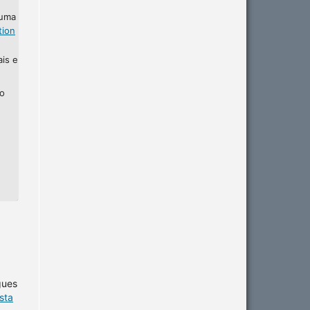
 uma
tion
ais e
ho
gues
sta