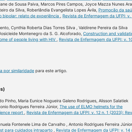
tiane de Sousa Paiva, Marcos Pires Campos, Joyce Mazza Nunes Ar
teiro da Silva, Roberlândia Evangelista Lopes Ávila,
Promoção da sa
 bipolar: relato de experiência
,
Revista de Enfermagem da UFPI: v.
nto, Cynthia Roberta Dias Torres Silva , Valdirene Pereira da Silva
Josicleide Montenegro da S. G. Alcoforado,
Construction and validati
lcome of people living with HIV
,
Revista de Enfermagem da UFPI: v. 10
a por similaridade
para este artigo.
es)
o Pinho, Maria Eunice Nogueira Galeno Rodrigues, Alisson Salatiek
tonio Rodrigues Ferreira Júnior,
The use of ELMO helmets for the
rience report
,
Revista de Enfermagem da UFPI: v. 12 n. 1 (2023): Re
uela Fontenele Lima de Carvalho , Antonio Rodrigues Ferreira Júnior
st para cuidados intraparto
,
Revista de Enfermagem da UFPI: v. 14 