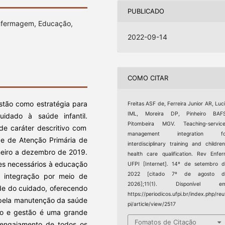
PUBLICADO
Enfermagem, Educação,
2022-09-14
COMO CITAR
estão como estratégia para
Freitas ASF de, Ferreira Junior AR, Luc
IML, Moreira DP, Pinheiro BAFS
cuidado à saúde infantil.
Pitombeira MGV. Teaching-service
de caráter descritivo com
management integration fo
de de Atenção Primária de
interdisciplinary training and children
aneiro a dezembro de 2019.
health care qualification. Rev Enfe
res necessários à educação
UFPI [Internet]. 14º de setembro 
2022 [citado 7º de agosto d
 integração por meio de
2026];11(1). Disponível em
de do cuidado, oferecendo
https://periodicos.ufpi.br/index.php/reu
 pela manutenção da saúde
pi/article/view/2517
iço e gestão é uma grande
Fomatos de Citação
 engajamento de todos os