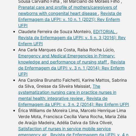
Sousa Carvalho Filha , Iel Marciano de Moraes Filho ,
Prenatal care and profile of mothers/caregivers of
newborns with congenital heart disease
,
Revista de
Enfermagem da UFPI: v. 10 n. 1 (2021): Rev Enferm
UFPI
Claudete Ferreira de Souza Monteiro,
EDITORIAL
,
Revista de Enfermagem da UFPI: v. 5 n. 3 (2016): Rev
Enferm UFPI
Ana Carla Marques da Costa, Raísa Rocha Lúcio,
Emergency and Medical Emergencies in Primary:
knowledge and performance of nursing staff
,
Revista
de Enfermagem da UFPI: v. 3 n. 1 (2014): Rev Enferm
UFPI
Ana Carolina Brunatto Falchetti, Karine Mattos, Sabrina
da Silva, Greisse da Silveira Maissiat,
The
systematization nursing care in practice nurses in
mental health: integrative review
,
Revista de
Enfermagem da UFPI: v. 3 n. 2 (2014): Rev Enferm UFPI
Érica Williams de Moreira Lima, Marcelo Henrique Lima
Verde Mota, Francisca Cecília Viana Rocha, Maria Zélia
de Araújo Madeira, Adélia Dalva da Silva Oliveir,
Satisfaction of nurses in service mobile service
emergency air
,
Revista de Enfermagem da UFPI: v. 4 n.