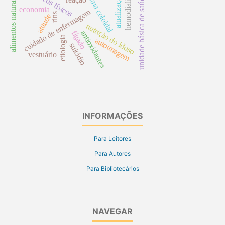
riscos físicos
hemodialíse
prata coloidal
atualização
unidade básica de saúde
alimentos naturais
economia
cuidado de enfermagem
rins
atitude
nutrição do idoso
antioxidantes
fígado
etiologia
autoimagem
suicídio
vestuário
INFORMAÇÕES
Para Leitores
Para Autores
Para Bibliotecários
NAVEGAR