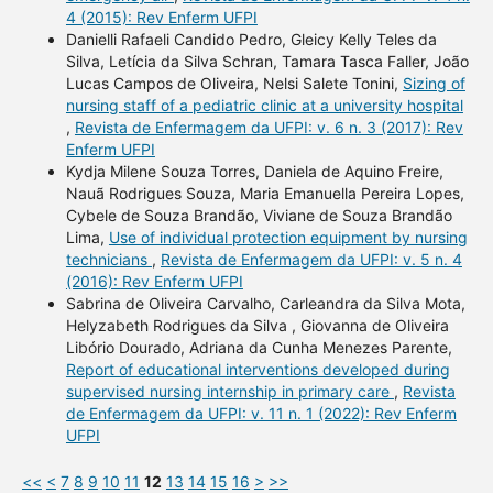
4 (2015): Rev Enferm UFPI
Danielli Rafaeli Candido Pedro, Gleicy Kelly Teles da
Silva, Letícia da Silva Schran, Tamara Tasca Faller, João
Lucas Campos de Oliveira, Nelsi Salete Tonini,
Sizing of
nursing staff of a pediatric clinic at a university hospital
,
Revista de Enfermagem da UFPI: v. 6 n. 3 (2017): Rev
Enferm UFPI
Kydja Milene Souza Torres, Daniela de Aquino Freire,
Nauã Rodrigues Souza, Maria Emanuella Pereira Lopes,
Cybele de Souza Brandão, Viviane de Souza Brandão
Lima,
Use of individual protection equipment by nursing
technicians
,
Revista de Enfermagem da UFPI: v. 5 n. 4
(2016): Rev Enferm UFPI
Sabrina de Oliveira Carvalho, Carleandra da Silva Mota,
Helyzabeth Rodrigues da Silva , Giovanna de Oliveira
Libório Dourado, Adriana da Cunha Menezes Parente,
Report of educational interventions developed during
supervised nursing internship in primary care
,
Revista
de Enfermagem da UFPI: v. 11 n. 1 (2022): Rev Enferm
UFPI
<<
<
7
8
9
10
11
12
13
14
15
16
>
>>