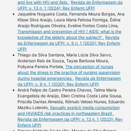
and live with HIV and Aids
,
Revista de Enfermagem da
UFPI: v. 13 n. 1 (2024): Rev Enferm UFPI
Jaqueline Nogueira Costa, Fernanda Moura Borges, Ana
Klisse Silva Araújo, Laura Maria Feitosa Formiga, Édina
Araújo Rodrigues Oliveira, Eveline Fontes Costa Lima,
Transmission and prevention of HIV / AIDS: what is the
knowledge of the elderly about the subject?
,
Revista
de Enfermagem da UFPI: v. 9 n. 1 (2020): Rev Enferm
UFPI
Thiago da Silva Santana, Maria Lúcia Silva Servo,
Anderson Reis de Souza, Tayse Barbosa Moura,
Pollyana Pereira Portela,
The perception of nurses
about the stress in the practice of nursing supervision
during hospital emergencies
,
Revista de Enfermagem
da UFPI: v. 9 n. 1 (2020): Rev Enferm UFPI
André Felipe de Castro Pereira Chaves, Telma Maria
Evangelista de Araújo, Ellen Cristina Costa Leite Sousa,
Priscilla Dantas Almeida, Rômulo Veloso Nunes, Eduardo
Maziku Lulendo,
Sexually explicit media consumption
and HIV/AIDS risk practices in northeastern Brazil
,
Revista de Enfermagem da UFPI: v. 12 n. 1 (2023): Rev
Enferm UFPI
Simone Nathalie Souto Vita, Moema da Silva Borges,