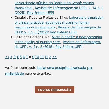
universidade pública da Bahia e do Ceará: estudo
transversal
,
Revista de Enfermagem da UFPI: v. 14 n. 1
(2025): Rev Enferm UFPI
Grazielle Roberta Freitas da Silva,
Laboratory simulation
of clinical practice: advances in training human
resources in nursing Piaui
,
Revista de Enfermagem da
UFPI: v. 1 n. 3 (2012): Rev Enferm UFPI
Jaira dos Santos Silva,
Audit in health: a new paradigm
in the quality of nursing care
,
Revista de Enfermagem
da UFPI: v. 4 n. 2 (2015): Rev Enferm UFPI
<<
<
3
4
5
6
7
8
9
10
11
12
>
>>
Você também pode
iniciar uma pesquisa avançada por
similaridade
para este artigo.
ENVIAR SUBMISSÃO