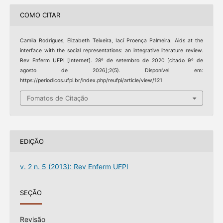
COMO CITAR
Camila Rodrigues, Elizabeth Teixeira, Iací Proença Palmeira. Aids at the
interface with the social representations: an integrative literature review.
Rev Enferm UFPI [Internet]. 28º de setembro de 2020 [citado 9º de
agosto de 2026];2(5). Disponível em:
https://periodicos.ufpi.br/index.php/reufpi/article/view/121
Fomatos de Citação
EDIÇÃO
v. 2 n. 5 (2013): Rev Enferm UFPI
SEÇÃO
Revisão