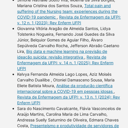
Mariana Cristina dos Santos Souza,
Total pain and
suffering of the Nursing team: experiences during the
COVID-19 pandemic
,
Revista de Enfermagem da UFPI:
v. 12 n. 1 (2023): Rev Enferm UFPI
Giovanna Vitória Aragão de Almeida Santos, Lidya
Tolstenko Nogueira, Fernando José Guedes da Silva
Júnior, Belquior Gomes de Aguiar Filho, Álvaro
Sepúlveda Carvalho Rocha, Jefferson Abraão Caetano
Lira,
Big data e machine learning na previsão de
ideação suicida: revisão integrativa
,
Revista de
Enfermagem da UFPI: v. 14 n. 1 (2025): Rev Enferm
UFPI
Kelvya Fernanda Almeida Lago Lopes, Aziz Moisés
Carvalho Duailibe , Otoniel Damasceno Sousa, Maria
Eliete Batista Moura,
Análise da produção científica
internacional sobre a COVID-19 em pessoas idosas
,
Revista de Enfermagem da UFPI: v. 13 n. 1 (2024): Rev
Enferm UFPI
Sara do Nascimento Cavalcante, Flávia Vasconcelos de
Araújo Martins, Carolina Maria de Lima Carvalho,
Andressa Suelly Saturnino de Oliveira, Edmara Chaves
Costa,
Presenteísmo e produtividade de servidores de