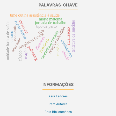
PALAVRAS-CHAVE
time out na assistência à saúde
morte materna
ultrassom
riscos físicos
tentativa de suicídio
jornada de trabalho
unidade básica de saúde
tipo de parto
economia
relações mãe-filho
atualização
rins
cateterismo urinário
racismo
neoplasias ósseas
diabettes
near miss
hepatite b
autoimagem
suicídio
poisoning
reação
atitude
fígado
INFORMAÇÕES
Para Leitores
Para Autores
Para Bibliotecários