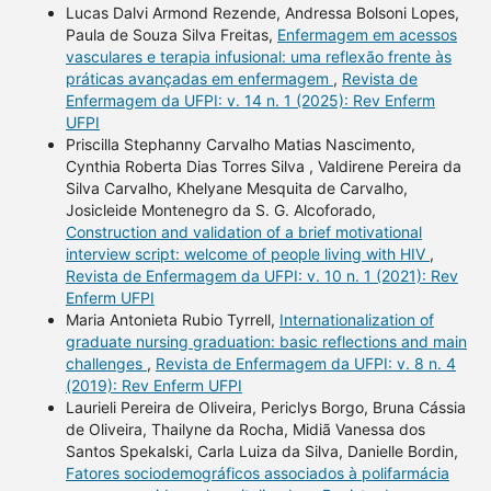
Lucas Dalvi Armond Rezende, Andressa Bolsoni Lopes,
Paula de Souza Silva Freitas,
Enfermagem em acessos
vasculares e terapia infusional: uma reflexão frente às
práticas avançadas em enfermagem
,
Revista de
Enfermagem da UFPI: v. 14 n. 1 (2025): Rev Enferm
UFPI
Priscilla Stephanny Carvalho Matias Nascimento,
Cynthia Roberta Dias Torres Silva , Valdirene Pereira da
Silva Carvalho, Khelyane Mesquita de Carvalho,
Josicleide Montenegro da S. G. Alcoforado,
Construction and validation of a brief motivational
interview script: welcome of people living with HIV
,
Revista de Enfermagem da UFPI: v. 10 n. 1 (2021): Rev
Enferm UFPI
Maria Antonieta Rubio Tyrrell,
Internationalization of
graduate nursing graduation: basic reflections and main
challenges
,
Revista de Enfermagem da UFPI: v. 8 n. 4
(2019): Rev Enferm UFPI
Laurieli Pereira de Oliveira, Periclys Borgo, Bruna Cássia
de Oliveira, Thailyne da Rocha, Midiã Vanessa dos
Santos Spekalski, Carla Luiza da Silva, Danielle Bordin,
Fatores sociodemográficos associados à polifarmácia