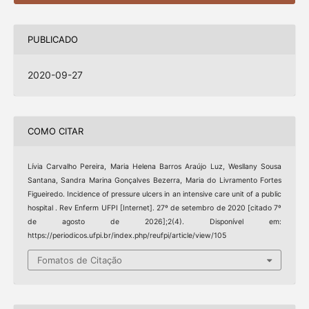
PUBLICADO
2020-09-27
COMO CITAR
Lívia Carvalho Pereira, Maria Helena Barros Araújo Luz, Wesllany Sousa
Santana, Sandra Marina Gonçalves Bezerra, Maria do Livramento Fortes
Figueiredo. Incidence of pressure ulcers in an intensive care unit of a public
hospital . Rev Enferm UFPI [Internet]. 27º de setembro de 2020 [citado 7º
de agosto de 2026];2(4). Disponível em:
https://periodicos.ufpi.br/index.php/reufpi/article/view/105
Fomatos de Citação