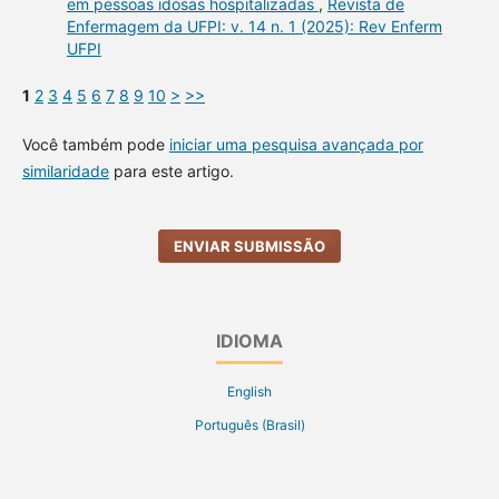
em pessoas idosas hospitalizadas
,
Revista de
Enfermagem da UFPI: v. 14 n. 1 (2025): Rev Enferm
UFPI
1
2
3
4
5
6
7
8
9
10
>
>>
Você também pode
iniciar uma pesquisa avançada por
similaridade
para este artigo.
ENVIAR SUBMISSÃO
IDIOMA
English
Português (Brasil)