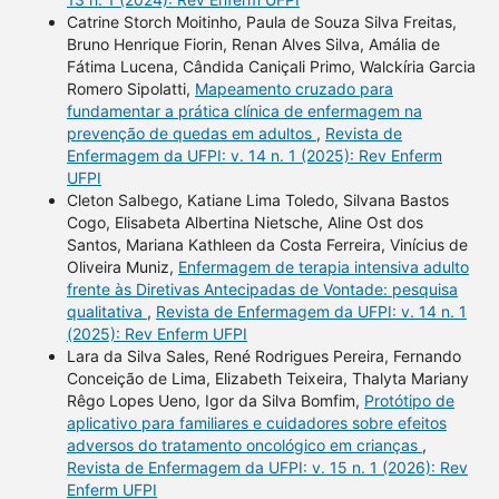
Catrine Storch Moitinho, Paula de Souza Silva Freitas,
Bruno Henrique Fiorin, Renan Alves Silva, Amália de
Fátima Lucena, Cândida Caniçali Primo, Walckíria Garcia
Romero Sipolatti,
Mapeamento cruzado para
fundamentar a prática clínica de enfermagem na
prevenção de quedas em adultos
,
Revista de
Enfermagem da UFPI: v. 14 n. 1 (2025): Rev Enferm
UFPI
Cleton Salbego, Katiane Lima Toledo, Silvana Bastos
Cogo, Elisabeta Albertina Nietsche, Aline Ost dos
Santos, Mariana Kathleen da Costa Ferreira, Vinícius de
Oliveira Muniz,
Enfermagem de terapia intensiva adulto
frente às Diretivas Antecipadas de Vontade: pesquisa
qualitativa
,
Revista de Enfermagem da UFPI: v. 14 n. 1
(2025): Rev Enferm UFPI
Lara da Silva Sales, René Rodrigues Pereira, Fernando
Conceição de Lima, Elizabeth Teixeira, Thalyta Mariany
Rêgo Lopes Ueno, Igor da Silva Bomfim,
Protótipo de
aplicativo para familiares e cuidadores sobre efeitos
adversos do tratamento oncológico em crianças
,
Revista de Enfermagem da UFPI: v. 15 n. 1 (2026): Rev
Enferm UFPI