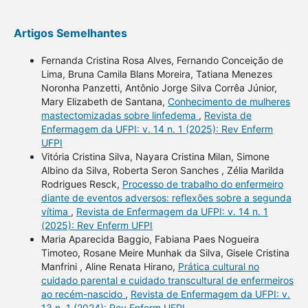
Artigos Semelhantes
Fernanda Cristina Rosa Alves, Fernando Conceição de
Lima, Bruna Camila Blans Moreira, Tatiana Menezes
Noronha Panzetti, Antônio Jorge Silva Corrêa Júnior,
Mary Elizabeth de Santana,
Conhecimento de mulheres
mastectomizadas sobre linfedema
,
Revista de
Enfermagem da UFPI: v. 14 n. 1 (2025): Rev Enferm
UFPI
Vitória Cristina Silva, Nayara Cristina Milan, Simone
Albino da Silva, Roberta Seron Sanches , Zélia Marilda
Rodrigues Resck,
Processo de trabalho do enfermeiro
diante de eventos adversos: reflexões sobre a segunda
vítima
,
Revista de Enfermagem da UFPI: v. 14 n. 1
(2025): Rev Enferm UFPI
Maria Aparecida Baggio, Fabiana Paes Nogueira
Timoteo, Rosane Meire Munhak da Silva, Gisele Cristina
Manfrini , Aline Renata Hirano,
Prática cultural no
cuidado parental e cuidado transcultural de enfermeiros
ao recém-nascido
,
Revista de Enfermagem da UFPI: v.
13 n. 1 (2024): Rev Enferm UFPI