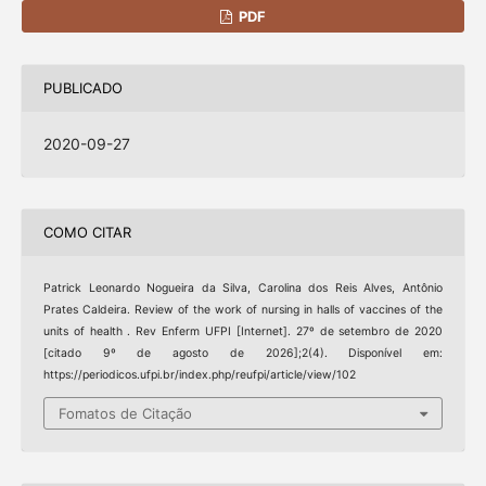
PDF
PUBLICADO
2020-09-27
COMO CITAR
Patrick Leonardo Nogueira da Silva, Carolina dos Reis Alves, Antônio
Prates Caldeira. Review of the work of nursing in halls of vaccines of the
units of health . Rev Enferm UFPI [Internet]. 27º de setembro de 2020
[citado 9º de agosto de 2026];2(4). Disponível em:
https://periodicos.ufpi.br/index.php/reufpi/article/view/102
Fomatos de Citação