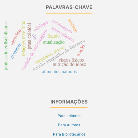
PALAVRAS-CHAVE
autoimagem
suicídio
etiologia
relações mãe-filho
práticas interdisciplinares
prata coloidal
antioxidantes
cuidado de enfermagem
vestuário
rins
fígado
revisão integrativa da literatura
atualização
diabettes
reação
neoplasias ósseas
riscos físicos
nutrição do idoso
alimentos naturais
INFORMAÇÕES
Para Leitores
Para Autores
Para Bibliotecários