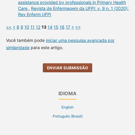
assistance provided by professionals in Primary Health
Care
,
Revista de Enfermagem da UFPI: v. 9 n. 1 (2020):
Rev Enferm UFPI
<<
<
8
9
10
11
12
13
14
15
16
17
>
>>
Você também pode
iniciar uma pesquisa avançada por
similaridade
para este artigo.
ENVIAR SUBMISSÃO
IDIOMA
English
Português (Brasil)