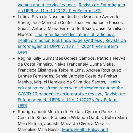
women about cervical cancer
,
Revista de Enfermagem
da UFPI: v. 11 n. 1 (2022): Rev Enferm UFPI
Letícia Silva do Nascimento, Keila Maria de Azevedo
Ponte, José Mário do Couto, Thaís Emmanuele Passos
Sousa, Antonia Maria Ferreira de Souza, José Janailson
Hipólito,
The potential and limitations of radio as a
health promotion tool: knowledge synthesis
,
Revista de
Enfermagem da UFPI: v. 13 n. 1 (2024): Rev Enferm
UFPI
Regina Kelly Guimarães Gomes Campos, Patrícia Neyva
da Costa Pinheiro, Neiva Francenely Cunha Vieira,
Francisca Elisângela Teixeira Lima, Andrea Rodriguez
Lannes Fernandes, Samia Jardelle Costa de Freitas
Maniva, Miguel Henrique da Silva dos Santos,
Health
education tools/resources with adolescents during the
COVID-19 pandemic: an integrative review
,
Revista de
Enfermagem da UFPI: v. 12 n. 1 (2023): Rev Enferm
UFPI
Rodrigo Jácob Moreira de Freitas, Cymara Patrizia
Costa de Souza, Francisca Wirlanda Dantas, Rúbia Mara
Maia Feitosa, Jocasta Maria de Oliveira Morais,
Marcelino Maia Bessa,
Men’s Health Policy and