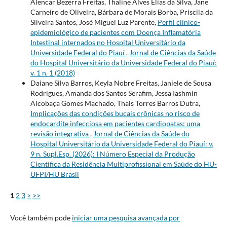
Alencar Bezerra Freitas, Thaline Alves Elias da Silva, Jane
Carneiro de Oliveira, Bárbara de Morais Borba, Priscila da
Silveira Santos, José Miguel Luz Parente,
Perfil clínico-
epidemiológico de pacientes com Doença Inflamatória
Intestinal internados no Hospital Universitário da
Universidade Federal do Piauí
,
Jornal de Ciências da Saúde
do Hospital Universitário da Universidade Federal do Piauí:
v. 1 n. 1 (2018)
Daiane Silva Barros, Keyla Nobre Freitas, Janiele de Sousa
Rodrigues, Amanda dos Santos Serafim, Jessa Iashmin
Alcobaça Gomes Machado, Thais Torres Barros Dutra,
Implicações das condições bucais crônicas no risco de
endocardite infecciosa em pacientes cardiopatas: uma
revisão integrativa
,
Jornal de Ciências da Saúde do
Hospital Universitário da Universidade Federal do Piauí: v.
9 n. Supl.Esp. (2026): I Número Especial da Produção
Científica da Residência Multiprofissional em Saúde do HU-
UFPI/HU Brasil
1
2
3
>
>>
Você também pode
iniciar uma pesquisa avançada por