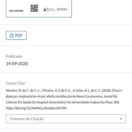
PDF
Publicado
14-09-2020
Como Citar
Martins, M. do C. de C. e ., Oliveira, A. S. da S. S. ., & Sales, A. L. de C. C. (2020). Zinco e
doenças respiratórias virais: efeito na infecção do Novo Coronavírus.
Jornal De
Ciências Da Saúde Do Hospital Universitário Da Universidade Federal Do Piauí
,
3
(4).
https://doi.org/10.26694/jcshuufpi.v3i4.794
Fomatos de Citação