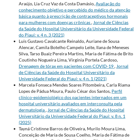
Araújo, Lia Cruz Vaz da Costa Damásio,
Avaliação do
conhecimento objetivo e percebido do médico da atenção
básica quanto à prescrição de contraceptivos hormonais
para mulheres com doenças crônicas
,
Jornal de Ciências
da Saúde do Hospital Universitário da Universidade Federal
do Piauí: v. 4 n. 3 (2021)
Luis Gustavo Cavalcante Reinaldo, Auriane de Sousa
Alencar, Camila Botelho Campelo Leite, Ilana de Meneses
Silva, Tarso Buaiz Pereira Martins, Maria de Fátima de Brito
Coutinho Nogueira Lima, Virgínia Portela Cardoso,
Drenagem de tórax em pacientes com COVID-19
,
Jornal
de Ciências da Saúde do Hospital Universitário da
Universidade Federal do Piauí: v. 4 n. 1 (2021)
Marcela Fonseca Mendes Soares Pitombeira, Carla Riama
Lopes de Pádua Moura, Paulo César dos Santos,
Perfil
clínico-epidemiológico dos pacientes internados em um
hospital universitário avaliados em interconsulta pela
dermatologia
,
Jornal de Ciências da Saúde do Hospital
Universitário da Universidade Federal do Piauí: v. 8 n. 1
(2025)
Tayná Cristinne Barros de Oliveira, Murilo Moura Lima,
Conceição de Maria de Sousa Coelho, Maria de Fátima de