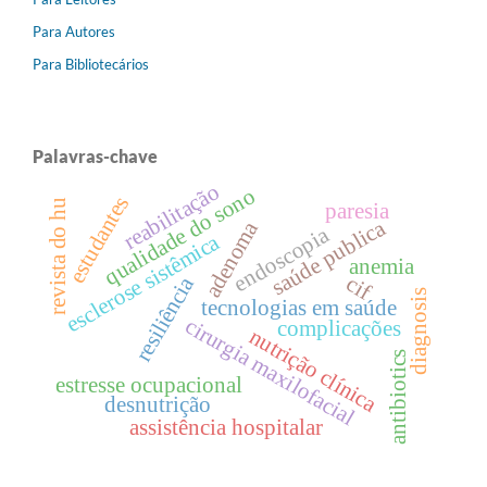
Para Autores
Para Bibliotecários
Palavras-chave
reabilitação
qualidade do sono
estudantes
revista do hu
paresia
saúde publica
adenoma
endoscopia
esclerose sistêmica
anemia
cif
resiliência
diagnosis
tecnologias em saúde
cirurgia maxilofacial
complicações
nutrição clínica
antibiotics
estresse ocupacional
desnutrição
assistência hospitalar