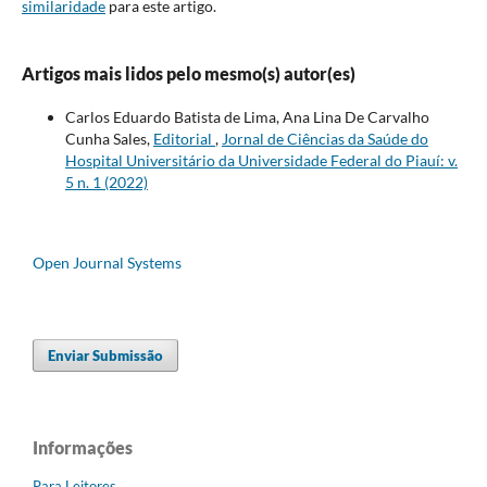
similaridade
para este artigo.
Artigos mais lidos pelo mesmo(s) autor(es)
Carlos Eduardo Batista de Lima, Ana Lina De Carvalho
Cunha Sales,
Editorial
,
Jornal de Ciências da Saúde do
Hospital Universitário da Universidade Federal do Piauí: v.
5 n. 1 (2022)
Open Journal Systems
Enviar Submissão
Informações
Para Leitores