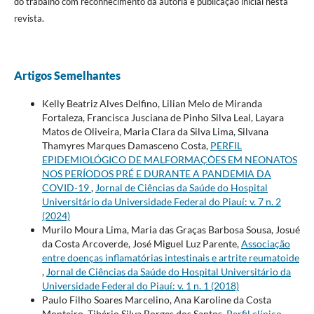
do trabalho com reconhecimento da autoria e publicação inicial nesta
revista.
Artigos Semelhantes
Kelly Beatriz Alves Delfino, Lilian Melo de Miranda
Fortaleza, Francisca Jusciana de Pinho Silva Leal, Layara
Matos de Oliveira, Maria Clara da Silva Lima, Silvana
Thamyres Marques Damasceno Costa,
PERFIL
EPIDEMIOLÓGICO DE MALFORMAÇÕES EM NEONATOS
NOS PERÍODOS PRÉ E DURANTE A PANDEMIA DA
COVID-19
,
Jornal de Ciências da Saúde do Hospital
Universitário da Universidade Federal do Piauí: v. 7 n. 2
(2024)
Murilo Moura Lima, Maria das Graças Barbosa Sousa, Josué
da Costa Arcoverde, José Miguel Luz Parente,
Associação
entre doenças inflamatórias intestinais e artrite reumatoide
,
Jornal de Ciências da Saúde do Hospital Universitário da
Universidade Federal do Piauí: v. 1 n. 1 (2018)
Paulo Filho Soares Marcelino, Ana Karoline da Costa
Monteiro, Tibério Silva Borges dos Santos,
Perfil clínico-