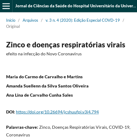
Jornal de Ciências da Saúde do Hospital Universitário da Universidade Federal do Piauí
Início
/
Arquivos
/
v. 3 n. 4 (2020): Edição Especial COVD-19
/
Original
Zinco e doenças respiratórias virais
efeito na infecção do Novo Coronavírus
Maria do Carmo de Carvalho e Martins
Amanda Suellenn da Silva Santos Oliveira
Ana Lina de Carvalho Cunha Sales
DOI:
https://doi.org/10.26694/jcshuufpi.v3i4.794
Palavras-chave:
Zinco, Doenças Respiratórias Virais, COVID-19,
Coronavírus