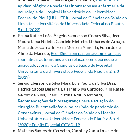
epidemiológico de pacientes internados em enfermaria de
neurologia do Hospital Universitário da Universidade
Federal do Piauí (HU-UFPI)
,
Jornal de Ciências da Saúde do
Hospital Universitário da Universidade Federal do Piauí: v.
5 n. 1 (2022)
Bruna Rufino Leão, Ângelo Samuelson Gomes Silva, Jean
Moura Lima Noleto, Gabriele Meireles Linhares de Araújo,
Maria do Socorro Teixeira Moreira Almeida, Eduardo de
Almeida Macedo,
Resiliência em pacientes com doenças
reumáticas autoimunes e sua relação com depressão e
ansiedade
,
Jornal de Ciências da Saúde do Hospital
Universitário da Universidade Federal do Piauí: v. 2 n. 3
(2019)
Sérgio Éberson da Silva Maia, Luís Paulo da Silva Dias,
Patrick Saboia Beserra, Laís Inês Silva Cardoso, Kim Rafael
Veloso da Silva, Thais Cristina Araújo Moreira,
Recomendações de biossegurança para a atuação do
cirurgião Bucomaxilofacial no período de pandemia do
Coronavírus
,
Jornal de Ciências da Saúde do Hospital
Universitário da Universidade Federal do Piauí: v. 3 n. 4
(2020): Edição Especial COVD-19
Matheus Santos de Carvalho, Caroliny Carla Duarte de