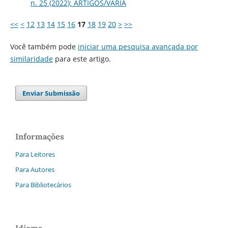
n. 25 (2022): ARTIGOS/VARIA
<<
<
12
13
14
15
16
17
18
19
20
>
>>
Você também pode
iniciar uma pesquisa avançada por
similaridade
para este artigo.
Enviar Submissão
Informações
Para Leitores
Para Autores
Para Bibliotecários
Idioma