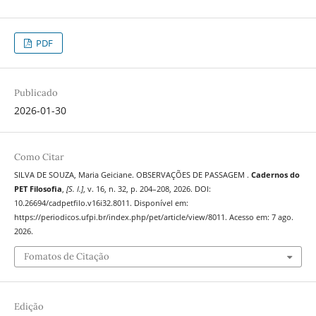
PDF
Publicado
2026-01-30
Como Citar
SILVA DE SOUZA, Maria Geiciane. OBSERVAÇÕES DE PASSAGEM .
Cadernos do
PET Filosofia
,
[S. l.]
, v. 16, n. 32, p. 204–208, 2026. DOI:
10.26694/cadpetfilo.v16i32.8011. Disponível em:
https://periodicos.ufpi.br/index.php/pet/article/view/8011. Acesso em: 7 ago.
2026.
Fomatos de Citação
Edição