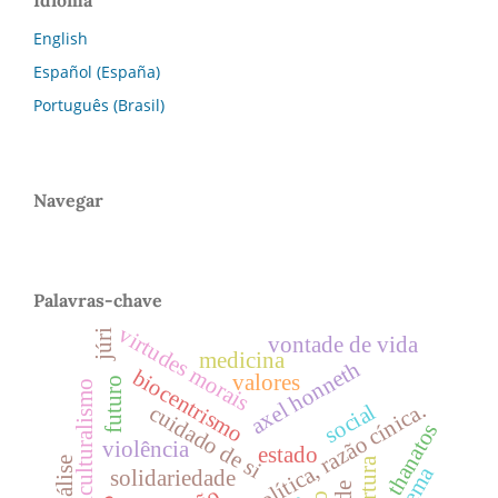
English
Español (España)
Português (Brasil)
Navegar
Palavras-chave
virtudes morais
júri
vontade de vida
medicina
axel honneth
biocentrismo
valores
futuro
multiculturalismo
ditadura, política, razão cínica.
social
cuidado de si
thanatos
violência
estado
abertura
análise
cinema
solidariedade