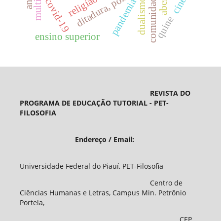
comunidade
religião
covid-19
dualismo
pandemia
quine
ensino superior
REVISTA DO
PROGRAMA DE EDUCAÇÃO TUTORIAL - PET-
FILOSOFIA
Endereço / Email:
Universidade Federal do Piauí, PET-Filosofia
Centro de
Ciências Humanas e Letras, Campus Min. Petrônio
Portela,
CEP