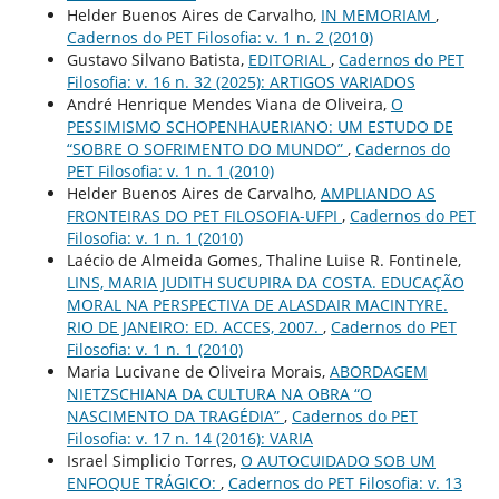
Helder Buenos Aires de Carvalho,
IN MEMORIAM
,
Cadernos do PET Filosofia: v. 1 n. 2 (2010)
Gustavo Silvano Batista,
EDITORIAL
,
Cadernos do PET
Filosofia: v. 16 n. 32 (2025): ARTIGOS VARIADOS
André Henrique Mendes Viana de Oliveira,
O
PESSIMISMO SCHOPENHAUERIANO: UM ESTUDO DE
“SOBRE O SOFRIMENTO DO MUNDO”
,
Cadernos do
PET Filosofia: v. 1 n. 1 (2010)
Helder Buenos Aires de Carvalho,
AMPLIANDO AS
FRONTEIRAS DO PET FILOSOFIA-UFPI
,
Cadernos do PET
Filosofia: v. 1 n. 1 (2010)
Laécio de Almeida Gomes, Thaline Luise R. Fontinele,
LINS, MARIA JUDITH SUCUPIRA DA COSTA. EDUCAÇÃO
MORAL NA PERSPECTIVA DE ALASDAIR MACINTYRE.
RIO DE JANEIRO: ED. ACCES, 2007.
,
Cadernos do PET
Filosofia: v. 1 n. 1 (2010)
Maria Lucivane de Oliveira Morais,
ABORDAGEM
NIETZSCHIANA DA CULTURA NA OBRA “O
NASCIMENTO DA TRAGÉDIA”
,
Cadernos do PET
Filosofia: v. 17 n. 14 (2016): VARIA
Israel Simplicio Torres,
O AUTOCUIDADO SOB UM
ENFOQUE TRÁGICO:
,
Cadernos do PET Filosofia: v. 13