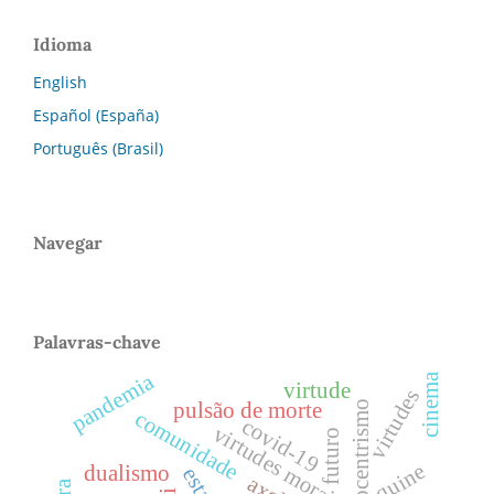
Idioma
English
Español (España)
Português (Brasil)
Navegar
Palavras-chave
pandemia
cinema
virtude
virtudes
pulsão de morte
biocentrismo
comunidade
covid-19
virtudes morais
futuro
quine
dualismo