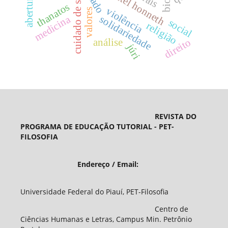
estado
axel honneth
abertura
cuidado de si
thanatos
violência
valores
medicina
solidariedade
social
religião
análise
direito
júri
REVISTA DO
PROGRAMA DE EDUCAÇÃO TUTORIAL - PET-
FILOSOFIA
Endereço / Email:
Universidade Federal do Piauí, PET-Filosofia
Centro de
Ciências Humanas e Letras, Campus Min. Petrônio