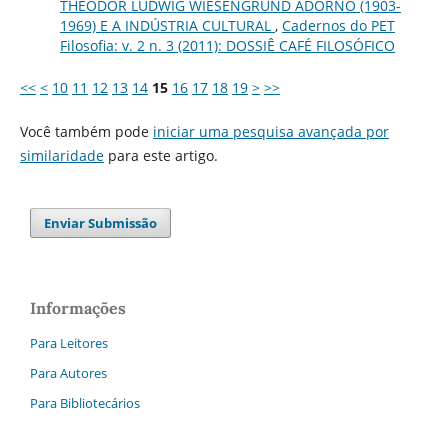
THEODOR LUDWIG WIESENGRUND ADORNO (1903-
1969) E A INDÚSTRIA CULTURAL
,
Cadernos do PET
Filosofia: v. 2 n. 3 (2011): DOSSIÊ CAFÉ FILOSÓFICO
<<
<
10
11
12
13
14
15
16
17
18
19
>
>>
Você também pode
iniciar uma pesquisa avançada por
similaridade
para este artigo.
Enviar Submissão
Informações
Para Leitores
Para Autores
Para Bibliotecários