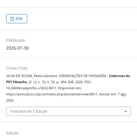
PDF
Publicado
2026-01-30
Como Citar
SILVA DE SOUZA, Maria Geiciane. OBSERVAÇÕES DE PASSAGEM .
Cadernos do
PET Filosofia
,
[S. l.]
, v. 16, n. 32, p. 204–208, 2026. DOI:
10.26694/cadpetfilo.v16i32.8011. Disponível em:
https://periodicos.ufpi.br/index.php/pet/article/view/8011. Acesso em: 7 ago.
2026.
Fomatos de Citação
Edição