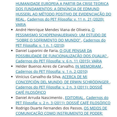
HUMANIDADE EUROPEIA A PARTIR DA CRISE TEORICA
DOS FUNDAMENTOS: A DENÚNCIA DE EDMUND
HUSSERL AO MÉTODO POSITIVO DE EVIDENCIAÇÃO DO
REAL
,
Cadernos do PET Filosofia: v. 11 n. 21 (2020):
VARIA
André Henrique Mendes Viana de Oliveira,
O
PESSIMISMO SCHOPENHAUERIANO: UM ESTUDO DE
“SOBRE O SOFRIMENTO DO MUNDO”
,
Cadernos do
PET Filosofia: v. 1 n. 1 (2010)
Daniel Luporini de Faria,
O QUE PENSAR DA
POSSIBILIDADE DE FUNCIONALIZAÇÃO DOS QUALIA?
,
Cadernos do PET Filosofia: v. 6 n. 11 (2015): VARIA
Helder Buenos Aires de Carvalho,
IN MEMORIAM
,
Cadernos do PET Filosofia: v. 1 n. 2 (2010)
Vinícius Carvalho da Silva,
ACERCA DE MI
CONCEPCIÓN DEL MUNDO, DE ERWIN SCHRÖDINGER
,
Cadernos do PET Filosofia: v. 2 n. 3 (2011): DOSSIÊ
CAFÉ FILOSÓFICO
Daniel Arruda Nascimento ,
EDITORIAL
,
Cadernos do
PET Filosofia: v. 2 n. 3 (2011): DOSSIÊ CAFÉ FILOSÓFICO
Rodrigo Duarte Fernandes dos Passos,
OS MEIOS DE
COMUNICAÇÃO COMO INSTRUMENTO DE PODER: