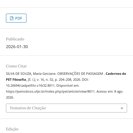
PDF
Publicado
2026-01-30
Como Citar
SILVA DE SOUZA, Maria Geiciane. OBSERVAÇÕES DE PASSAGEM .
Cadernos do
PET Filosofia
,
[S. l.]
, v. 16, n. 32, p. 204–208, 2026. DOI:
10.26694/cadpetfilo.v16i32.8011. Disponível em:
https://periodicos.ufpi.br/index.php/pet/article/view/8011. Acesso em: 8 ago.
2026.
Fomatos de Citação
Edição