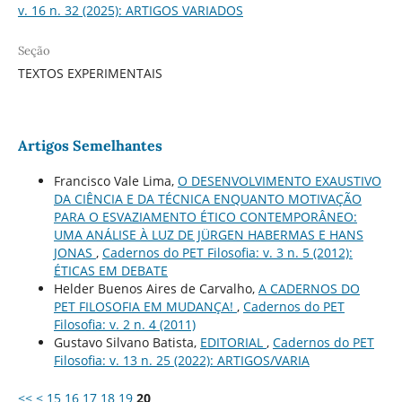
v. 16 n. 32 (2025): ARTIGOS VARIADOS
Seção
TEXTOS EXPERIMENTAIS
Artigos Semelhantes
Francisco Vale Lima,
O DESENVOLVIMENTO EXAUSTIVO
DA CIÊNCIA E DA TÉCNICA ENQUANTO MOTIVAÇÃO
PARA O ESVAZIAMENTO ÉTICO CONTEMPORÂNEO:
UMA ANÁLISE À LUZ DE JÜRGEN HABERMAS E HANS
JONAS
,
Cadernos do PET Filosofia: v. 3 n. 5 (2012):
ÉTICAS EM DEBATE
Helder Buenos Aires de Carvalho,
A CADERNOS DO
PET FILOSOFIA EM MUDANÇA!
,
Cadernos do PET
Filosofia: v. 2 n. 4 (2011)
Gustavo Silvano Batista,
EDITORIAL
,
Cadernos do PET
Filosofia: v. 13 n. 25 (2022): ARTIGOS/VARIA
<<
<
15
16
17
18
19
20