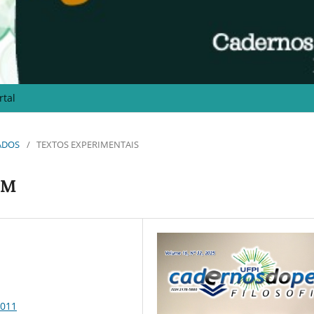
rtal
IADOS
/
TEXTOS EXPERIMENTAIS
EM
8011