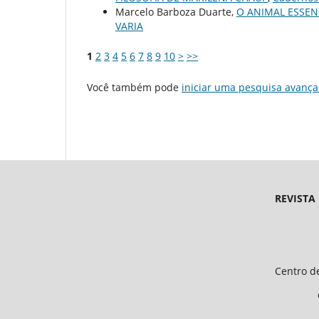
Marcelo Barboza Duarte,
O ANIMAL ESSEN
VARIA
1
2
3
4
5
6
7
8
9
10
>
>>
Você também pode
iniciar uma pesquisa avança
REVISTA
Endereço 
Universidade Federal d
Centro de Ciências Humanas e 
CEP 64.049-550, Teresina