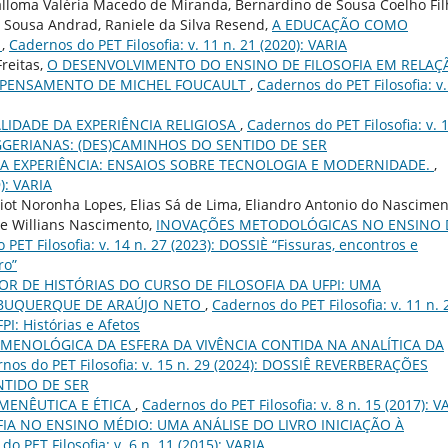
alloma Valéria Macedo de Miranda, Bernardino de Sousa Coelho Fil
 Sousa Andrad, Raniele da Silva Resend,
A EDUCAÇÃO COMO
L
,
Cadernos do PET Filosofia: v. 11 n. 21 (2020): VARIA
Freitas,
O DESENVOLVIMENTO DO ENSINO DE FILOSOFIA EM RELAÇ
O PENSAMENTO DE MICHEL FOUCAULT
,
Cadernos do PET Filosofia: v.
LIDADE DA EXPERIÊNCIA RELIGIOSA
,
Cadernos do PET Filosofia: v. 
EGGERIANAS: (DES)CAMINHOS DO SENTIDO DE SER
 A EXPERIÊNCIA: ENSAIOS SOBRE TECNOLOGIA E MODERNIDADE.
,
): VARIA
liot Noronha Lopes, Elias Sá de Lima, Eliandro Antonio do Nascimen
re Willians Nascimento,
INOVAÇÕES METODOLÓGICAS NO ENSINO 
PET Filosofia: v. 14 n. 27 (2023): DOSSIÈ “Fissuras, encontros e
ro”
R DE HISTÓRIAS DO CURSO DE FILOSOFIA DA UFPI: UMA
BUQUERQUE DE ARAÚJO NETO
,
Cadernos do PET Filosofia: v. 11 n. 
FPI: Histórias e Afetos
MENOLÓGICA DA ESFERA DA VIVÊNCIA CONTIDA NA ANALÍTICA DA
nos do PET Filosofia: v. 15 n. 29 (2024): DOSSIÊ REVERBERAÇÕES
NTIDO DE SER
RMENÊUTICA E ÉTICA
,
Cadernos do PET Filosofia: v. 8 n. 15 (2017): V
FIA NO ENSINO MÉDIO: UMA ANÁLISE DO LIVRO INICIAÇÃO À
o PET Filosofia: v. 6 n. 11 (2015): VARIA