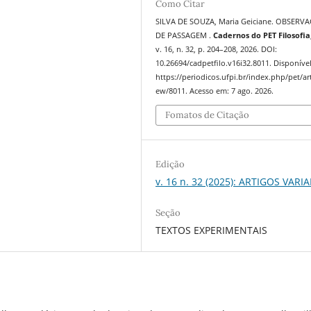
Como Citar
SILVA DE SOUZA, Maria Geiciane. OBSERV
DE PASSAGEM .
Cadernos do PET Filosofia
v. 16, n. 32, p. 204–208, 2026. DOI:
10.26694/cadpetfilo.v16i32.8011. Disponíve
https://periodicos.ufpi.br/index.php/pet/art
ew/8011. Acesso em: 7 ago. 2026.
Fomatos de Citação
Edição
v. 16 n. 32 (2025): ARTIGOS VARI
Seção
TEXTOS EXPERIMENTAIS