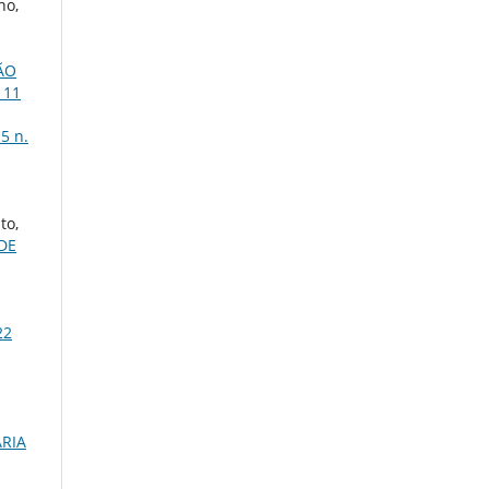
ho,
ÃO
 11
15 n.
to,
DE
22
ARIA