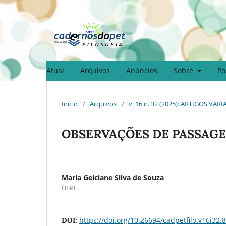
Atual
Arquivos
Anúncios
Sobre
Po
Início
/
Arquivos
/
v. 16 n. 32 (2025): ARTIGOS VAR
OBSERVAÇÕES DE PASSAG
Maria Geiciane Silva de Souza
UFPI
https://doi.org/10.26694/cadpetfilo.v16i32.
DOI: