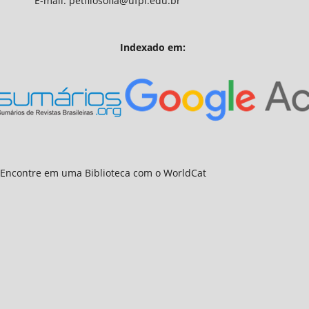
fia@ufpi.edu.br
Indexado em: