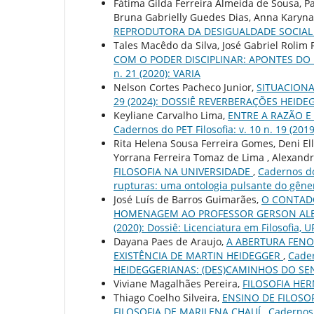
Fátima Gilda Ferreira Almeida de Sousa, P
Bruna Gabrielly Guedes Dias, Anna Karyna
REPRODUTORA DA DESIGUALDADE SOCIA
Tales Macêdo da Silva, José Gabriel Rolim 
COM O PODER DISCIPLINAR: APONTES D
n. 21 (2020): VARIA
Nelson Cortes Pacheco Junior,
SITUACIONA
29 (2024): DOSSIÊ REVERBERAÇÕES HEID
Keyliane Carvalho Lima,
ENTRE A RAZÃO E
Cadernos do PET Filosofia: v. 10 n. 19 (2019
Rita Helena Sousa Ferreira Gomes, Deni El
Yorrana Ferreira Tomaz de Lima , Alexand
FILOSOFIA NA UNIVERSIDADE
,
Cadernos do 
rupturas: uma ontologia pulsante do gêne
José Luís de Barros Guimarães,
O CONTADO
HOMENAGEM AO PROFESSOR GERSON AL
(2020): Dossiê: Licenciatura em Filosofia, U
Dayana Paes de Araujo,
A ABERTURA FENO
EXISTÊNCIA DE MARTIN HEIDEGGER
,
Cader
HEIDEGGERIANAS: (DES)CAMINHOS DO SE
Viviane Magalhães Pereira,
FILOSOFIA HE
Thiago Coelho Silveira,
ENSINO DE FILOSO
FILOSOFIA DE MARILENA CHAUÍ
,
Cadernos d