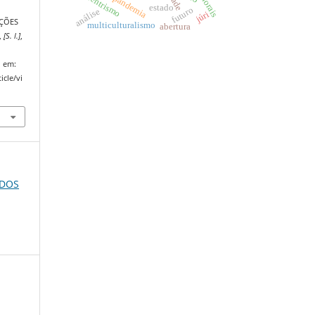
biocentrismo
pandemia
estado
futuro
análise
júri
AÇÕES
multiculturalismo
abertura
,
[S. l.]
,
l em:
icle/vi
ADOS