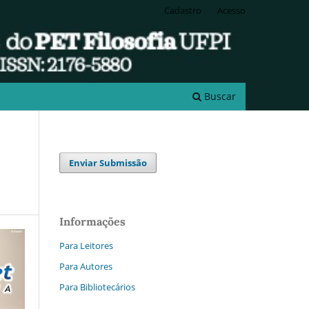
Cadastro
Acesso
Buscar
Enviar Submissão
Informações
Para Leitores
Para Autores
Para Bibliotecários