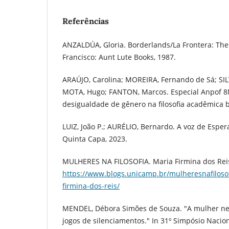
Referências
ANZALDÚA, Gloria. Borderlands/La Frontera: Th
Francisco: Aunt Lute Books, 1987.
ARAÚJO, Carolina; MOREIRA, Fernando de Sá; SILV
MOTA, Hugo; FANTON, Marcos. Especial Anpof 8
desigualdade de gênero na filosofia acadêmica b
LUIZ, João P.; AURÉLIO, Bernardo. A voz de Esper
Quinta Capa, 2023.
MULHERES NA FILOSOFIA. Maria Firmina dos Reis
https://www.blogs.unicamp.br/mulheresnafiloso
firmina-dos-reis/
MENDEL, Débora Simões de Souza. "A mulher neg
jogos de silenciamentos." In 31º Simpósio Nacio