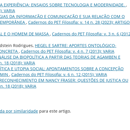
 A EXPERIÊNCIA: ENSAIOS SOBRE TECNOLOGIA E MODERNIDADE.
,
): VARIA
GIAS DA INFORMAÇÃO E COMUNICAÇÃO E SUA RELAÇÃO COM O
NTEMPORÂNEA
,
Cadernos do PET Filosofia: v. 14 n. 28 (2023): ARTIG
IAL E O HOMEM DE MASSA
,
Cadernos do PET Filosofia: v. 3 n. 6 (2012
dstein Rodrigues,
HEGEL E SARTRE: APORTES ONTOLÓGICO-
 CONCRETA
,
Cadernos do PET Filosofia: v. 4 n. 7 (2013): VARIA
ÁLISE DA BIOPOLÍTICA A PARTIR DAS TEORIAS DE AGAMBEN E
n. 18 (2018): VARIA
ÍTICA E UTOPIA SOCIAL: APONTAMENTOS SOBRE A CONCEPÇÃO
JAMIN
,
Cadernos do PET Filosofia: v. 6 n. 12 (2015): VARIA
E RECONHECIMENTO EM NANCY FRASER: QUESTÕES DE JUSTIÇA OU
 n. 18 (2018): VARIA
da por similaridade
para este artigo.