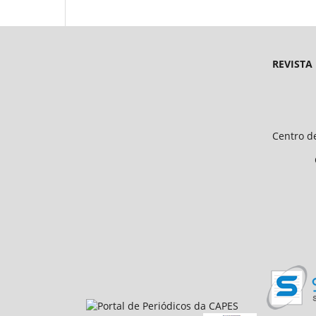
REVISTA
Endereço 
Universidade Federal d
Centro de Ciências Humanas e 
CEP 64.049-550, Teresina
E-mail: petfiloso