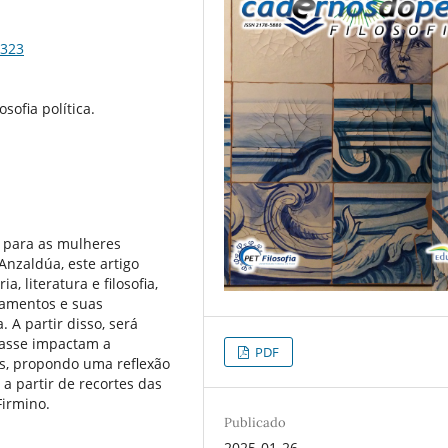
6323
osofia política.
a para as mulheres
Anzaldúa, este artigo
, literatura e filosofia,
amentos e suas
a. A partir disso, será
lasse impactam a
PDF
s, propondo uma reflexão
a partir de recortes das
Firmino.
Publicado
2025-01-26