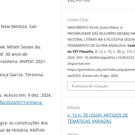
Como Citar
e New Mestiza. San
NASCIMENTO SILVA, Joana Maria. A
INVISIBILIDADE DAS MULHERES NEGRAS N
HISTÓRIA, LITERATURA E FILOSOFIA SEGU
PENSAMENTO DE GLORIA ANZALDÚA.
Cad
A, Mitieli Seixas da;
do PET Filosofia
,
[S. l.]
, v. 15, n. 30, p. 172–
M: 30 anos de
2025. DOI: 10.26694/cadpetfilo.v15i30.6323.
rasileira. ANPOF, 2021.
Disponível em:
https://periodicos.ufpi.br/index.php/pet/art
ança Garcia. Teresina:
ew/6323. Acesso em: 8 ago. 2026.
Fomatos de Citação
. Acesso em: 9 dez. 2024.
fia/2024/07/16/maria-
Edição
v. 15 n. 30 (2024): ARTIGOS DE
TEMÁTICAS VARIADAS
ra: as construções dos
nal de História, ANPUH-
Seção