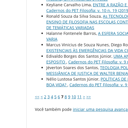
Keyliane Carvalho Lima,
ENTRE A RAZÃO E
Cadernos do PET Filosofia: v. 10 n. 19 (2019
Ronald Souza da Silva Souza,
As TECNOLO
ENSINO DE FILOSOFIA NAS ESCOLAS CO
DE TEMÁTICAS VARIADAS
Halanne Fontenele Barros,
A ESFERA SOC
VARIA
Marcus Vinicius de Souza Nunes, Diego Ro
EXISTENCIAIS ÀS EMERGÊNCIAS DA VIDA
Edivaldo Borges dos Santos Júnior,
UMA AN
ESPOSITO
,
Cadernos do PET Filosofia: v. 9 
Jéverton Soares dos Santos,
TEOLOGIA POL
MESSIÂNICA DE JUSTIÇA DE WALTER BEN
Nélio Lustosa Santos Júnior,
POLÍTICAS D
BOA VIDA?
,
Cadernos do PET Filosofia: v. 9
<<
<
2
3
4
5
6
7
8
9
10
11
>
>>
Você também pode
iniciar uma pesquisa avança