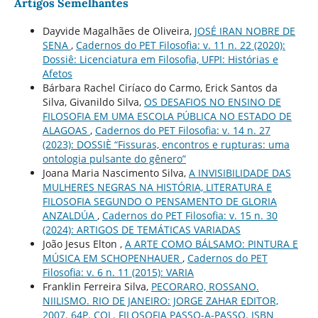
Artigos Semelhantes
Dayvide Magalhães de Oliveira,
JOSÉ IRAN NOBRE DE
SENA
,
Cadernos do PET Filosofia: v. 11 n. 22 (2020):
Dossiê: Licenciatura em Filosofia, UFPI: Histórias e
Afetos
Bárbara Rachel Ciríaco do Carmo, Erick Santos da
Silva, Givanildo Silva,
OS DESAFIOS NO ENSINO DE
FILOSOFIA EM UMA ESCOLA PÚBLICA NO ESTADO DE
ALAGOAS
,
Cadernos do PET Filosofia: v. 14 n. 27
(2023): DOSSIÈ “Fissuras, encontros e rupturas: uma
ontologia pulsante do gênero”
Joana Maria Nascimento Silva,
A INVISIBILIDADE DAS
MULHERES NEGRAS NA HISTÓRIA, LITERATURA E
FILOSOFIA SEGUNDO O PENSAMENTO DE GLORIA
ANZALDÚA
,
Cadernos do PET Filosofia: v. 15 n. 30
(2024): ARTIGOS DE TEMÁTICAS VARIADAS
João Jesus Elton ,
A ARTE COMO BÁLSAMO: PINTURA E
MÚSICA EM SCHOPENHAUER
,
Cadernos do PET
Filosofia: v. 6 n. 11 (2015): VARIA
Franklin Ferreira Silva,
PECORARO, ROSSANO.
NIILISMO. RIO DE JANEIRO: JORGE ZAHAR EDITOR,
2007. 64P. COL. FILOSOFIA PASSO-A-PASSO. ISBN