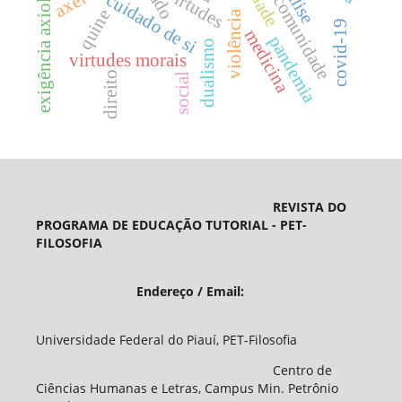
exigência axiológica
virtudes
cuidado de si
comunidade
quine
violência
covid-19
medicina
pandemia
dualismo
virtudes morais
direito
social
REVISTA DO
PROGRAMA DE EDUCAÇÃO TUTORIAL - PET-
FILOSOFIA
Endereço / Email:
Universidade Federal do Piauí, PET-Filosofia
Centro de
Ciências Humanas e Letras, Campus Min. Petrônio