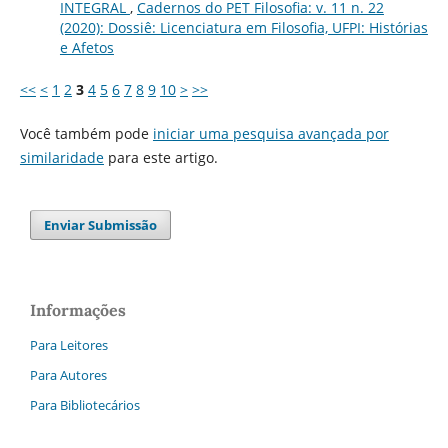
INTEGRAL
,
Cadernos do PET Filosofia: v. 11 n. 22
(2020): Dossiê: Licenciatura em Filosofia, UFPI: Histórias
e Afetos
<<
<
1
2
3
4
5
6
7
8
9
10
>
>>
Você também pode
iniciar uma pesquisa avançada por
similaridade
para este artigo.
Enviar Submissão
Informações
Para Leitores
Para Autores
Para Bibliotecários