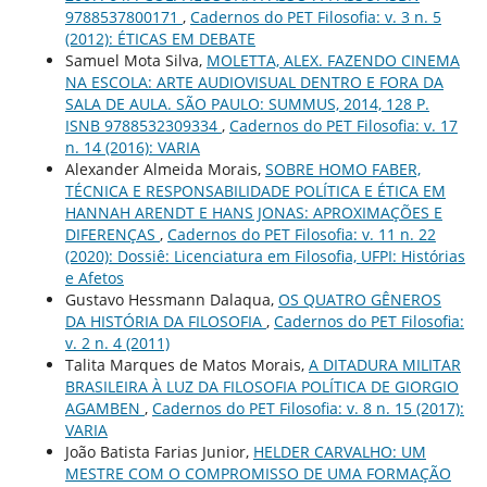
9788537800171
,
Cadernos do PET Filosofia: v. 3 n. 5
(2012): ÉTICAS EM DEBATE
Samuel Mota Silva,
MOLETTA, ALEX. FAZENDO CINEMA
NA ESCOLA: ARTE AUDIOVISUAL DENTRO E FORA DA
SALA DE AULA. SÃO PAULO: SUMMUS, 2014, 128 P.
ISNB 9788532309334
,
Cadernos do PET Filosofia: v. 17
n. 14 (2016): VARIA
Alexander Almeida Morais,
SOBRE HOMO FABER,
TÉCNICA E RESPONSABILIDADE POLÍTICA E ÉTICA EM
HANNAH ARENDT E HANS JONAS: APROXIMAÇÕES E
DIFERENÇAS
,
Cadernos do PET Filosofia: v. 11 n. 22
(2020): Dossiê: Licenciatura em Filosofia, UFPI: Histórias
e Afetos
Gustavo Hessmann Dalaqua,
OS QUATRO GÊNEROS
DA HISTÓRIA DA FILOSOFIA
,
Cadernos do PET Filosofia:
v. 2 n. 4 (2011)
Talita Marques de Matos Morais,
A DITADURA MILITAR
BRASILEIRA À LUZ DA FILOSOFIA POLÍTICA DE GIORGIO
AGAMBEN
,
Cadernos do PET Filosofia: v. 8 n. 15 (2017):
VARIA
João Batista Farias Junior,
HELDER CARVALHO: UM
MESTRE COM O COMPROMISSO DE UMA FORMAÇÃO