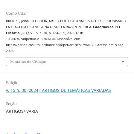
Como Citar
BROOKS, Jelba. FILOSOFÍA, ARTE Y POLÍTICA: ANÁLISIS DEL EXPRESIONISMO Y
LA TRAGEDIA DE ANTÍGONA DESDE LA RAZÓN POÉTICA.
Cadernos do PET
Filosofia
,
[S. l.]
, v. 15, n. 30, p. 184–199, 2025. DOI:
10.26694/cadpetfilo.v15i30.6170. Disponível em:
https://periodicos.ufpi.br/index.php/pet/article/view/6170. Acesso em: 9 ago.
2026.
Fomatos de Citação
Edição
v. 15 n. 30 (2024): ARTIGOS DE TEMÁTICAS VARIADAS
Seção
ARTIGOS/ VARIA