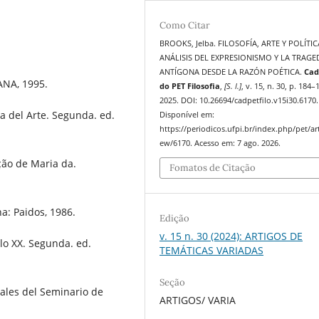
Como Citar
BROOKS, Jelba. FILOSOFÍA, ARTE Y POLÍTIC
ANÁLISIS DEL EXPRESIONISMO Y LA TRAGE
ANTÍGONA DESDE LA RAZÓN POÉTICA.
Cad
ANA, 1995.
do PET Filosofia
,
[S. l.]
, v. 15, n. 30, p. 184–
2025. DOI: 10.26694/cadpetfilo.v15i30.6170.
ia del Arte. Segunda. ed.
Disponível em:
https://periodicos.ufpi.br/index.php/pet/art
ew/6170. Acesso em: 7 ago. 2026.
ção de Maria da.
Fomatos de Citação
a: Paidos, 1986.
Edição
v. 15 n. 30 (2024): ARTIGOS DE
glo XX. Segunda. ed.
TEMÁTICAS VARIADAS
Seção
nales del Seminario de
ARTIGOS/ VARIA