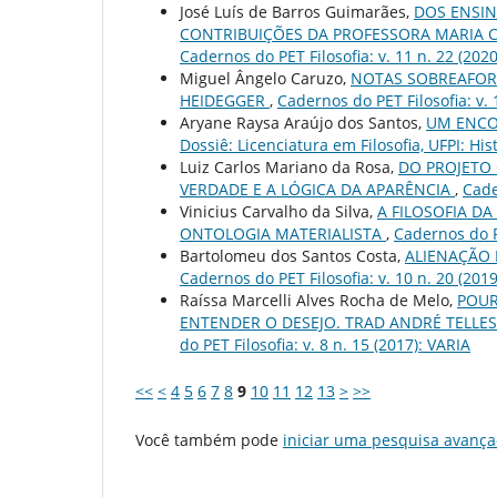
José Luís de Barros Guimarães,
DOS ENSIN
CONTRIBUIÇÕES DA PROFESSORA MARIA C
Cadernos do PET Filosofia: v. 11 n. 22 (2020
Miguel Ângelo Caruzo,
NOTAS SOBREAFOR
HEIDEGGER
,
Cadernos do PET Filosofia: v. 
Aryane Raysa Araújo dos Santos,
UM ENCO
Dossiê: Licenciatura em Filosofia, UFPI: His
Luiz Carlos Mariano da Rosa,
DO PROJETO 
VERDADE E A LÓGICA DA APARÊNCIA
,
Cade
Vinicius Carvalho da Silva,
A FILOSOFIA D
ONTOLOGIA MATERIALISTA
,
Cadernos do PE
Bartolomeu dos Santos Costa,
ALIENAÇÃO 
Cadernos do PET Filosofia: v. 10 n. 20 (2019
Raíssa Marcelli Alves Rocha de Melo,
POUR
ENTENDER O DESEJO. TRAD ANDRÉ TELLES. 
do PET Filosofia: v. 8 n. 15 (2017): VARIA
<<
<
4
5
6
7
8
9
10
11
12
13
>
>>
Você também pode
iniciar uma pesquisa avança