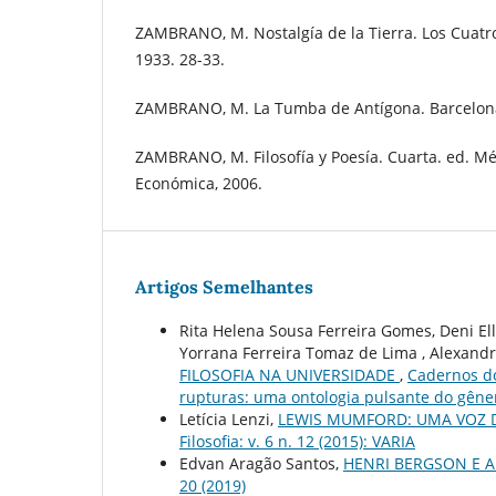
ZAMBRANO, M. Nostalgía de la Tierra. Los Cuatro
1933. 28-33.
ZAMBRANO, M. La Tumba de Antígona. Barcelona
ZAMBRANO, M. Filosofía y Poesía. Cuarta. ed. Mé
Económica, 2006.
Artigos Semelhantes
Rita Helena Sousa Ferreira Gomes, Deni El
Yorrana Ferreira Tomaz de Lima , Alexand
FILOSOFIA NA UNIVERSIDADE
,
Cadernos do 
rupturas: uma ontologia pulsante do gêne
Letícia Lenzi,
LEWIS MUMFORD: UMA VOZ D
Filosofia: v. 6 n. 12 (2015): VARIA
Edvan Aragão Santos,
HENRI BERGSON E 
20 (2019)