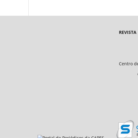
REVISTA
Endereço 
Universidade Federal d
Centro de Ciências Humanas e 
CEP 64.049-550, Teresina
E-mail: petfiloso