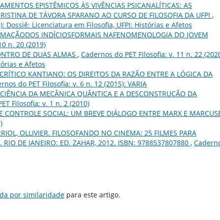
AMENTOS EPISTÊMICOS ÀS VIVÊNCIAS PSICANALÍTICAS: AS
RISTINA DE TÁVORA SPARANO AO CURSO DE FILOSOFIA DA UFPI
,
): Dossiê: Licenciatura em Filosofia, UFPI: Histórias e Afetos
MAÇÃODOS INDÍCIOSFORMAIS NAFENOMENOLOGIA DO JOVEM
10 n. 20 (2019)
NTRO DE DUAS ALMAS
,
Cadernos do PET Filosofia: v. 11 n. 22 (2020
tórias e Afetos
CRÍTICO KANTIANO: OS DIREITOS DA RAZÃO ENTRE A LÓGICA DA
rnos do PET Filosofia: v. 6 n. 12 (2015): VARIA
A CIÊNCIA DA MECÂNICA QUÂNTICA E A DESCONSTRUÇÃO DA
T Filosofia: v. 1 n. 2 (2010)
E CONTROLE SOCIAL: UM BREVE DIÁLOGO ENTRE MARX E MARCUS
)
RIOL, OLLIVIER. FILOSOFANDO NO CINEMA: 25 FILMES PARA
RIO DE JANEIRO: ED. ZAHAR, 2012. ISBN: 9788537807880
,
Cadern
da por similaridade
para este artigo.