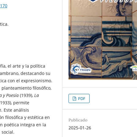
6170
tica.
ía, el arte y la política
 Zambrano, destacando su
tica con el expresionismo.
planteamiento filosófico,
ía y Poesía
(1939),
La
PDF
(1933), permite
. Este análisis
n filosófica y estética en
Publicado
n poética integra en la
2025-01-26
 social.