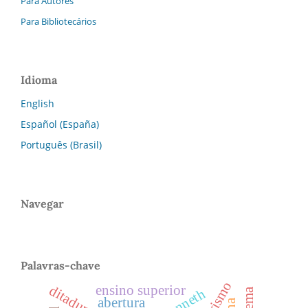
Para Autores
Para Bibliotecários
Idioma
English
Español (España)
Português (Brasil)
Navegar
Palavras-chave
ensino superior
cinema
abertura