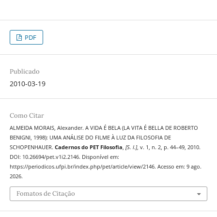
PDF
Publicado
2010-03-19
Como Citar
ALMEIDA MORAIS, Alexander. A VIDA É BELA (LA VITA É BELLA DE ROBERTO
BENIGNI, 1998): UMA ANÁLISE DO FILME À LUZ DA FILOSOFIA DE
SCHOPENHAUER.
Cadernos do PET Filosofia
,
[S. l.]
, v. 1, n. 2, p. 44–49, 2010.
DOI: 10.26694/pet.v1i2.2146. Disponível em:
https://periodicos.ufpi.br/index.php/pet/article/view/2146. Acesso em: 9 ago.
2026.
Fomatos de Citação