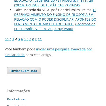
EDUCAÇÃO
,
Cadernos do PET Filosofia: v. 14 n. 28
(2023): ARTIGOS DE TEMÁTICAS VARIADAS
Tales Macêdo da Silva, José Gabriel Rolim Freitas,
O
DESENVOLVIMENTO DO ENSINO DE FILOSOFIA EM
RELAÇÃO COM O PODER DISCIPLINAR: APONTES DO
PENSAMENTO DE MICHEL FOUCAULT
,
Cadernos do
PET Filosofia: v. 11 n. 21 (2020): VARIA
<<
<
1
2
3
4
5
6
7
8
>
>>
Você também pode
iniciar uma pesquisa avançada por
similaridade
para este artigo.
Enviar Submissão
Informações
Para Leitores