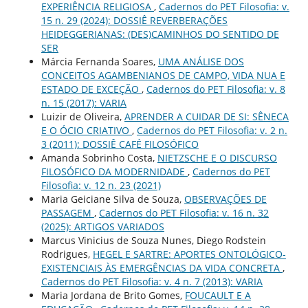
EXPERIÊNCIA RELIGIOSA
,
Cadernos do PET Filosofia: v.
15 n. 29 (2024): DOSSIÊ REVERBERAÇÕES
HEIDEGGERIANAS: (DES)CAMINHOS DO SENTIDO DE
SER
Márcia Fernanda Soares,
UMA ANÁLISE DOS
CONCEITOS AGAMBENIANOS DE CAMPO, VIDA NUA E
ESTADO DE EXCEÇÃO
,
Cadernos do PET Filosofia: v. 8
n. 15 (2017): VARIA
Luizir de Oliveira,
APRENDER A CUIDAR DE SI: SÊNECA
E O ÓCIO CRIATIVO
,
Cadernos do PET Filosofia: v. 2 n.
3 (2011): DOSSIÊ CAFÉ FILOSÓFICO
Amanda Sobrinho Costa,
NIETZSCHE E O DISCURSO
FILOSÓFICO DA MODERNIDADE
,
Cadernos do PET
Filosofia: v. 12 n. 23 (2021)
Maria Geiciane Silva de Souza,
OBSERVAÇÕES DE
PASSAGEM
,
Cadernos do PET Filosofia: v. 16 n. 32
(2025): ARTIGOS VARIADOS
Marcus Vinicius de Souza Nunes, Diego Rodstein
Rodrigues,
HEGEL E SARTRE: APORTES ONTOLÓGICO-
EXISTENCIAIS ÀS EMERGÊNCIAS DA VIDA CONCRETA
,
Cadernos do PET Filosofia: v. 4 n. 7 (2013): VARIA
Maria Jordana de Brito Gomes,
FOUCAULT E A