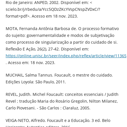
Rio de Janeiro: ANPED, 2002. Disponível em: <
scielo.br/j/rbedu/a/Ycc5QDzZKcYVspCNspZVDxC/?
format=pdf>. Acesso em 18 nov. 2023.
MOTA, Fernanda Antônia Barbosa de. O processo formativo
do sujeito: governamentalidade e modos de subjetivação
como processo de singularização a partir do cuidado de si.
Reflexão E Ação, 26(2), 27-42. Disponível em:
https://online.unisc.br/seer/index.php/reflex/article/view/11365
. Acesso em: 18 nov. 2023.
MUCHAIL, Salma Tannus. Foucault, o mestre do cuidado.
Edições Loyola: São Paulo, 2011.
REVEL, Judith. Michel Foucault: conceitos essenciais / Judith
Revel ; tradução Maria do Rosário Gregolin, Nilton Milanez,
Carlo Piovesani. - São Carlos : Claraluz, 2005.
VEIGA-NETO, Alfredo. Foucault e a Educação. 3 ed. Belo