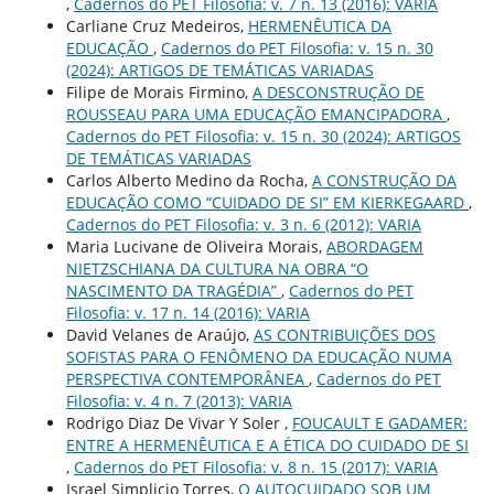
,
Cadernos do PET Filosofia: v. 7 n. 13 (2016): VARIA
Carliane Cruz Medeiros,
HERMENÊUTICA DA
EDUCAÇÃO
,
Cadernos do PET Filosofia: v. 15 n. 30
(2024): ARTIGOS DE TEMÁTICAS VARIADAS
Filipe de Morais Firmino,
A DESCONSTRUÇÃO DE
ROUSSEAU PARA UMA EDUCAÇÃO EMANCIPADORA
,
Cadernos do PET Filosofia: v. 15 n. 30 (2024): ARTIGOS
DE TEMÁTICAS VARIADAS
Carlos Alberto Medino da Rocha,
A CONSTRUÇÃO DA
EDUCAÇÃO COMO “CUIDADO DE SI” EM KIERKEGAARD
,
Cadernos do PET Filosofia: v. 3 n. 6 (2012): VARIA
Maria Lucivane de Oliveira Morais,
ABORDAGEM
NIETZSCHIANA DA CULTURA NA OBRA “O
NASCIMENTO DA TRAGÉDIA”
,
Cadernos do PET
Filosofia: v. 17 n. 14 (2016): VARIA
David Velanes de Araújo,
AS CONTRIBUIÇÕES DOS
SOFISTAS PARA O FENÔMENO DA EDUCAÇÃO NUMA
PERSPECTIVA CONTEMPORÂNEA
,
Cadernos do PET
Filosofia: v. 4 n. 7 (2013): VARIA
Rodrigo Diaz De Vivar Y Soler ,
FOUCAULT E GADAMER:
ENTRE A HERMENÊUTICA E A ÉTICA DO CUIDADO DE SI
,
Cadernos do PET Filosofia: v. 8 n. 15 (2017): VARIA
Israel Simplicio Torres,
O AUTOCUIDADO SOB UM