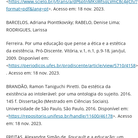
<
https://www.scielo.br/j/trans/a/dP6ptnMKsWtsqLVmC8c4gCh/?
format=pdf&lang=pt
>. Acesso em: 18 nov. 2023.
BARCELOS, Adriana Pionttkovsky; RABELO, Denise Lima;
RODRIGUES, Larissa
Ferreira. Por uma educação que pense a ética e a estética
da existência. Pró-Discente. Vitória, v.1, n.1, p.9-18, jan/jul,
2009. Disponível em:
<
https://periodicos.ufes.br/prodiscente/article/view/5710/4158
>
. Acesso em: 18 nov. 2023.
BRANDÃO, Ramon Taniguchi Piretti. Da estética da
existência ao intolerável: por uma ontologia do sujeito. 2016.
145 f. Dissertação (Mestrado em Ciências Sociais).
Universidade de São Paulo, São Paulo, 2016. Disponível em:
<
https://repositorio.unifesp.br/handle/11600/46178
>. Acesso
em: 18 nov. 2023.
FREITAS, Alexandre Simão de. Foucault e a educação: um