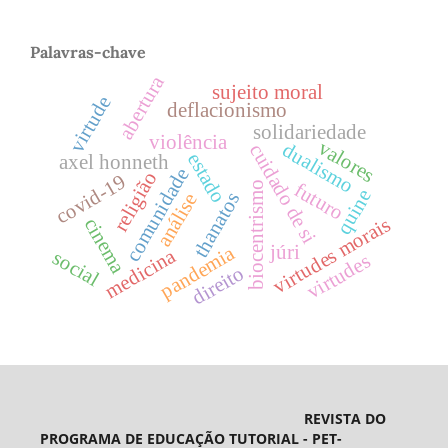
Palavras-chave
abertura
sujeito moral
virtude
deflacionismo
solidariedade
violência
valores
dualismo
cuidado de si
estado
axel honneth
comunidade
religião
covid-19
futuro
biocentrismo
quine
thanatos
análise
virtudes morais
cinema
júri
pandemia
medicina
social
virtudes
direito
REVISTA DO
PROGRAMA DE EDUCAÇÃO TUTORIAL - PET-