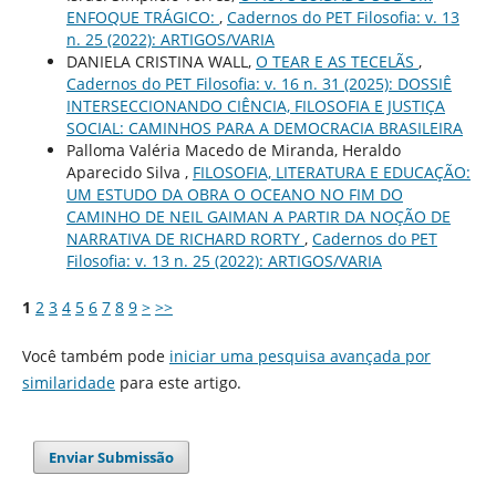
ENFOQUE TRÁGICO:
,
Cadernos do PET Filosofia: v. 13
n. 25 (2022): ARTIGOS/VARIA
DANIELA CRISTINA WALL,
O TEAR E AS TECELÃS
,
Cadernos do PET Filosofia: v. 16 n. 31 (2025): DOSSIÊ
INTERSECCIONANDO CIÊNCIA, FILOSOFIA E JUSTIÇA
SOCIAL: CAMINHOS PARA A DEMOCRACIA BRASILEIRA
Palloma Valéria Macedo de Miranda, Heraldo
Aparecido Silva ,
FILOSOFIA, LITERATURA E EDUCAÇÃO:
UM ESTUDO DA OBRA O OCEANO NO FIM DO
CAMINHO DE NEIL GAIMAN A PARTIR DA NOÇÃO DE
NARRATIVA DE RICHARD RORTY
,
Cadernos do PET
Filosofia: v. 13 n. 25 (2022): ARTIGOS/VARIA
1
2
3
4
5
6
7
8
9
>
>>
Você também pode
iniciar uma pesquisa avançada por
similaridade
para este artigo.
Enviar Submissão