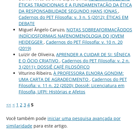
ÉTICAS TRADICIONAIS E A FUNDAMENTAÇÃO DA ÉTICA
DA RESPONSABILIDADE SEGUNDO HANS JONAS
,
Cadernos do PET Filosofia: v. 3 n. 5 (2012): ÉTICAS EM
DEBATE
Miguel Ângelo Caruzo,
NOTAS SOBREAFORMAÇÃODOS
INDÍCIOSFORMAIS NAFENOMENOLOGIA DO JOVEM
HEIDEGGER
,
Cadernos do PET Filosofia: v. 10 n. 20
(2019)
Luizir de Oliveira,
APRENDER A CUIDAR DE SI: SÊNECA
E O ÓCIO CRIATIVO
,
Cadernos do PET Filosofia: v. 2 n.
3 (2011): DOSSIÊ CAFÉ FILOSÓFICO
Viturino Ribeiro,
À PROFESSORA ELNORA GONDIM:
UMA CARTA DE AGRADECIMENTO
,
Cadernos do PET
Filosofia: v. 11 n. 22 (2020): Dossiê: Licenciatura em
Filosofia, UFPI: Histórias e Afetos
<<
<
1
2
3
4
5
Você também pode
iniciar uma pesquisa avançada por
similaridade
para este artigo.