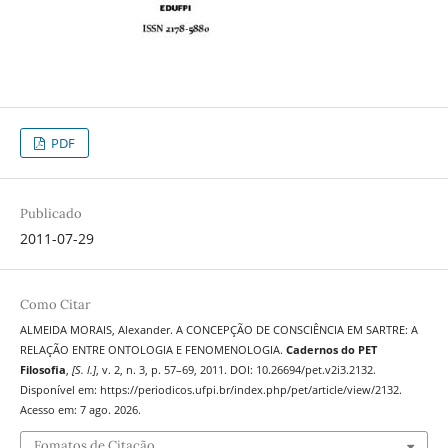
PDF
Publicado
2011-07-29
Como Citar
ALMEIDA MORAIS, Alexander. A CONCEPÇÃO DE CONSCIÊNCIA EM SARTRE: A
RELAÇÃO ENTRE ONTOLOGIA E FENOMENOLOGIA.
Cadernos do PET
Filosofia
,
[S. l.]
, v. 2, n. 3, p. 57–69, 2011. DOI: 10.26694/pet.v2i3.2132.
Disponível em: https://periodicos.ufpi.br/index.php/pet/article/view/2132.
Acesso em: 7 ago. 2026.
Fomatos de Citação