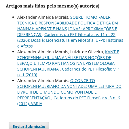
Artigos mais lidos pelo mesmo(s) autor(es)
Alexander Almeida Morais,
SOBRE HOMO FABER,
TÉCNICA E RESPONSABILIDADE POLÍTICA E ÉTICA EM
HANNAH ARENDT E HANS JONAS: APROXIMAÇÕES E
DIFERENÇAS
,
Cadernos do PET Filosofia: v. 11 n. 22
(2020): Dossiê: Licenciatura em Filosofia, UFPI: Histórias
e Afetos
Alexander Almeida Morais, Luizir de Oliveira,
KANT E
SCHOPENHAUER: UMA ANÁLISE DAS NOÇÕES DE
ESPAÇO E TEMPO KANTIANOS NA EPISTEMOLOGIA
SCHOPENHAUERIANA
,
Cadernos do PET Filosofia: v. 1
n. 1 (2010)
Alexander Almeida Morais,
O CONCEITO
SCHOPENHAUERIANO DA VONTADE: UMA LEITURA DO
LIVRO II DE O MUNDO COMO VONTADE E
REPRESENTAÇÃO
,
Cadernos do PET Filosofia: v. 3 n. 6
(2012): VARIA
Enviar Submissão