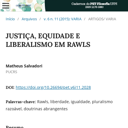
Início
/
Arquivos
/
v. 6 n. 11 (2015): VARIA
/
ARTIGOS/ VARIA
JUSTIÇA, EQUIDADE E
LIBERALISMO EM RAWLS
Matheus Salvadori
PUCRS
https://doi.org/10.26694/pet.v6i11.2028
DOI:
Rawls, liberdade, igualdade, pluralismo
Palavras-chave:
razoável, doutrinas abrangentes
Resumo