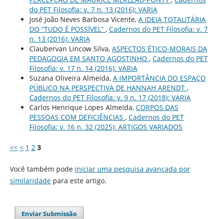
do PET Filosofia: v. 7 n. 13 (2016): VARIA
José João Neves Barbosa Vicente,
A IDEIA TOTALITÁRIA
DO “TUDO É POSSÍVEL”
,
Cadernos do PET Filosofia: v. 7
n. 13 (2016): VARIA
Claubervan Lincow Silva,
ASPECTOS ÉTICO-MORAIS DA
PEDAGOGIA EM SANTO AGOSTINHO
,
Cadernos do PET
Filosofia: v. 17 n. 14 (2016): VARIA
Suzana Oliveira Almeida,
A IMPORTÂNCIA DO ESPAÇO
PÚBLICO NA PERSPECTIVA DE HANNAH ARENDT
,
Cadernos do PET Filosofia: v. 9 n. 17 (2018): VARIA
Carlos Henrique Lopes Almeida,
CORPOS DAS
PESSOAS COM DEFICIÊNCIAS
,
Cadernos do PET
Filosofia: v. 16 n. 32 (2025): ARTIGOS VARIADOS
<<
<
1
2
3
Você também pode
iniciar uma pesquisa avançada por
similaridade
para este artigo.
Enviar Submissão