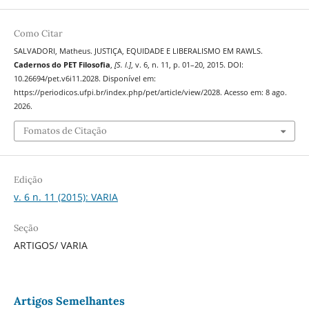
Como Citar
SALVADORI, Matheus. JUSTIÇA, EQUIDADE E LIBERALISMO EM RAWLS.
Cadernos do PET Filosofia
,
[S. l.]
, v. 6, n. 11, p. 01–20, 2015. DOI:
10.26694/pet.v6i11.2028. Disponível em:
https://periodicos.ufpi.br/index.php/pet/article/view/2028. Acesso em: 8 ago.
2026.
Fomatos de Citação
Edição
v. 6 n. 11 (2015): VARIA
Seção
ARTIGOS/ VARIA
Artigos Semelhantes