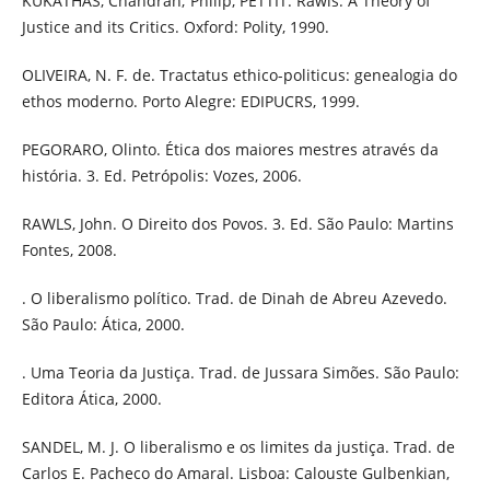
KUKATHAS, Chandran; Philip, PETTIT. Rawls: A Theory of
Justice and its Critics. Oxford: Polity, 1990.
OLIVEIRA, N. F. de. Tractatus ethico-politicus: genealogia do
ethos moderno. Porto Alegre: EDIPUCRS, 1999.
PEGORARO, Olinto. Ética dos maiores mestres através da
história. 3. Ed. Petrópolis: Vozes, 2006.
RAWLS, John. O Direito dos Povos. 3. Ed. São Paulo: Martins
Fontes, 2008.
. O liberalismo político. Trad. de Dinah de Abreu Azevedo.
São Paulo: Ática, 2000.
. Uma Teoria da Justiça. Trad. de Jussara Simões. São Paulo:
Editora Ática, 2000.
SANDEL, M. J. O liberalismo e os limites da justiça. Trad. de
Carlos E. Pacheco do Amaral. Lisboa: Calouste Gulbenkian,