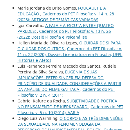
Maria Jordana de Brito Gomes,
FOUCAULT E A
EDUCAÇÃO
,
Cadernos do PET Filosofia: v. 14 n. 28
(2023): ARTIGOS DE TEMÁTICAS VARIADAS
Igor Carvalho,
A FALA E A ESCUTA ENTRE QUATRO
PAREDES:
,
Cadernos do PET Filosofia: v. 13 n. 26
(2022): Dossiê Filosofia e Psicanálise
Hellen Maria de Oliveira Lopes,
O CUIDAR DE SI PARA
O CUIDAR DOS OUTROS
,
Cadernos do PET Filosofia: v.
11 n. 22 (2020): Dossiê: Licenciatura em Filosofia, UFPI:
Histórias e Afetos
Luis Fernando Ferreira Macedo dos Santos, Rutiele
Pereira da Silva Saraiva,
EUGENIA E SUAS
IMPLICAÇÕES: PETER SINGER EM DEFESA DO
PRINCÍPIO DE IGUALDADE. CONSIDERAÇÕES A PARTIR
DA ANÁLISE DO FILME GATTACA
,
Cadernos do PET
Filosofia: v. 2 n. 4 (2011)
Gabriel Kafure da Rocha,
SUBJETIVIDADE E POÉTICA
NO PENSAMENTO DE KIERKEGAARD
,
Cadernos do PET
Filosofia: v. 5 n. 10 (2014): VARIA
Diego Luiz Warmling,
O CORPO E AS TRÊS DIMENSÕES
DA SEXUALIDADE NA FENOMENOLOGIA DA
PERCEPÇÃO DE MAURICE MERLEAU-PONTY
,
Cadernos