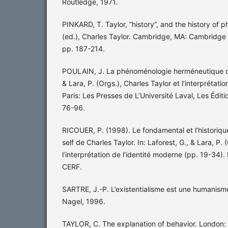
Routledge, 1971.
PINKARD, T. Taylor, “history”, and the history of p
(ed.), Charles Taylor. Cambridge, MA: Cambridge 
pp. 187-214.
POULAIN, J. La phénoménologie herméneutique de l’
& Lara, P. (Orgs.), Charles Taylor et l’interprétati
Paris: Les Presses de L’Université Laval, Les Édit
76-96.
RICOUER, P. (1998). Le fondamental et l’historiqu
self de Charles Taylor. In: Laforest, G., & Lara, P. 
l’interprétation de l’identité moderne (pp. 19-34). 
CERF.
SARTRE, J.-P. L’existentialisme est une humanisme
Nagel, 1996.
TAYLOR, C. The explanation of behavior. London: