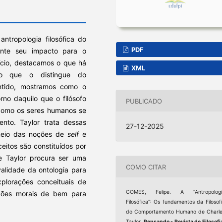
antropologia filosófica do
PDF
mente seu impacto para o
cio, destacamos o que há
XML
o que o distingue do
ntido, mostramos como o
no daquilo que o filósofo
PUBLICADO
 como os seres humanos se
to. Taylor trata dessas
27-12-2025
meio das noções de
self
e
eitos são constituídos por
de Taylor procura ser uma
COMO CITAR
 validade da ontologia para
lorações conceituais de
GOMES, Felipe. A “Antropologi
oções morais de bem para
Filosófica”: Os fundamentos da Filosof
do Comportamento Humano de Charl
Taylor.
Pensando - Revista de Filosofi