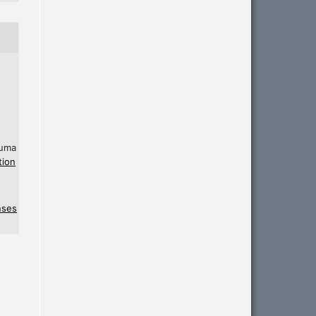
 uma
tion
nses