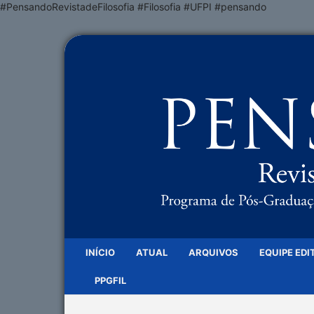
#PensandoRevistadeFilosofia #Filosofia #UFPI #pensando
INÍCIO
ATUAL
ARQUIVOS
EQUIPE EDI
PPGFIL