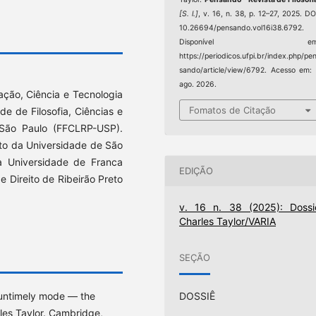
[S. l.]
, v. 16, n. 38, p. 12–27, 2025. DO
10.26694/pensando.vol16i38.6792.
Disponível em
https://periodicos.ufpi.br/index.php/pe
sando/article/view/6792. Acesso em:
ago. 2026.
cação, Ciência e Tecnologia
Fomatos de Citação
de de Filosofia, Ciências e
 São Paulo (FFCLRP-USP).
eto da Universidade de São
la Universidade de Franca
EDIÇÃO
 Direito de Ribeirão Preto
v. 16 n. 38 (2025): Dossi
Charles Taylor/VARIA
SEÇÃO
DOSSIÊ
n untimely mode — the
rles Taylor. Cambridge,