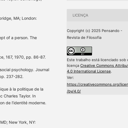
LICENÇA
bridge, MA; London:
Copyright (c) 2025 Pensando -
Revista de Filosofia
pt of a person. The
e, 167, 1970, pp. 86-87.
Este trabalho está licenciado sob
licença
Creative Commons Attribu
 social psychology. Journal
4.0 International License
.
 pp. 237-282.
Ver:
https://creativecommons.org/lice
ique à la politique de la
/by/4.0/
c Charles Taylor. In
tion de l’identité moderne.
, MD; New York, NY: