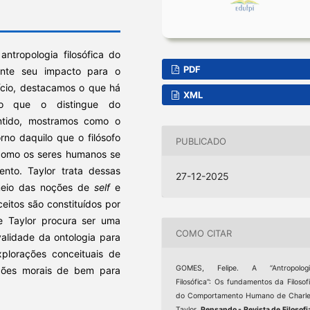
antropologia filosófica do
PDF
mente seu impacto para o
cio, destacamos o que há
XML
o que o distingue do
ntido, mostramos como o
no daquilo que o filósofo
PUBLICADO
 como os seres humanos se
to. Taylor trata dessas
27-12-2025
meio das noções de
self
e
eitos são constituídos por
de Taylor procura ser uma
COMO CITAR
 validade da ontologia para
lorações conceituais de
GOMES, Felipe. A “Antropologi
oções morais de bem para
Filosófica”: Os fundamentos da Filosof
do Comportamento Humano de Charl
Taylor.
Pensando - Revista de Filosofi