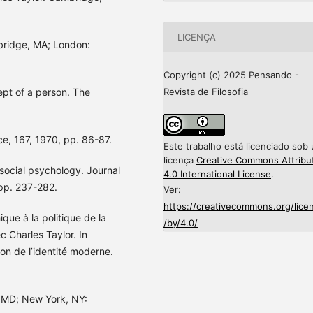
LICENÇA
bridge, MA; London:
Copyright (c) 2025 Pensando -
Revista de Filosofia
pt of a person. The
e, 167, 1970, pp. 86-87.
Este trabalho está licenciado sob
licença
Creative Commons Attribu
 social psychology. Journal
4.0 International License
.
 pp. 237-282.
Ver:
https://creativecommons.org/lice
ique à la politique de la
/by/4.0/
c Charles Taylor. In
tion de l’identité moderne.
, MD; New York, NY: