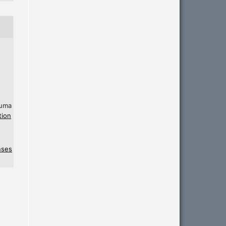
 uma
tion
nses