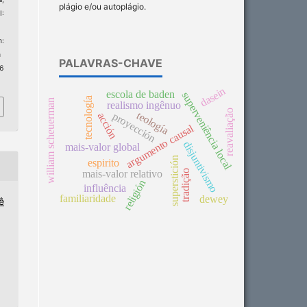
plágio e/ou autoplágio.
I:
:
n
PALAVRAS-CHAVE
 6
dasein
escola de baden
superveniência local
tecnología
william scheuerman
realismo ingênuo
reavaliação
teología
proyección
acción
argumento causal
disjuntivismo
mais-valor global
superstición
espirito
mais-valor relativo
tradição
religión
influência
familiaridade
dewey
ê