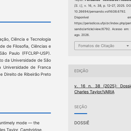
[S. l.]
, v. 16, n. 38, p. 12–27, 2025. DO
10.26694/pensando.vol16i38.6792.
Disponível em
https://periodicos.ufpi.br/index.php/pe
sando/article/view/6792. Acesso em:
ago. 2026.
cação, Ciência e Tecnologia
Fomatos de Citação
de de Filosofia, Ciências e
 São Paulo (FFCLRP-USP).
eto da Universidade de São
la Universidade de Franca
EDIÇÃO
 Direito de Ribeirão Preto
v. 16 n. 38 (2025): Dossi
Charles Taylor/VARIA
SEÇÃO
DOSSIÊ
n untimely mode — the
rles Taylor. Cambridge,