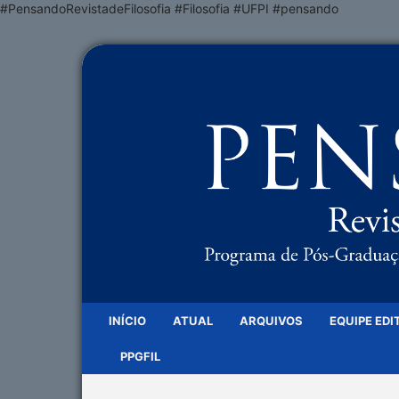
#PensandoRevistadeFilosofia #Filosofia #UFPI #pensando
INÍCIO
ATUAL
ARQUIVOS
EQUIPE EDI
PPGFIL