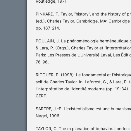
Routledge, 1971.
PINKARD, T. Taylor, “history”, and the history of p
(ed.), Charles Taylor. Cambridge, MA: Cambridge 
pp. 187-214.
POULAIN, J. La phénoménologie herméneutique de l’
& Lara, P. (Orgs.), Charles Taylor et l’interprétati
Paris: Les Presses de L’Université Laval, Les Édit
76-96.
RICOUER, P. (1998). Le fondamental et l’historiqu
self de Charles Taylor. In: Laforest, G., & Lara, P. 
l’interprétation de l’identité moderne (pp. 19-34). 
CERF.
SARTRE, J.-P. L’existentialisme est une humanisme
Nagel, 1996.
TAYLOR, C. The explanation of behavior. London: